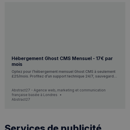
Hébergement Ghost CMS Mensuel - 17€ par
mois
Optez pour l’hébergement mensuel Ghost CMS à seulement
£25/mois. Profitez d’un support technique 24/7, sauvegardes
journalières, certificat SSL inclus, et capacité de gérer vos
membres et collaborateurs. Abonnez-vous pour une solution
d’hébergement web fiable et sans frais cachés.
Abstract27 - Agence web, marketing et communication
française basée à Londres
Abstract27
Services de publicité