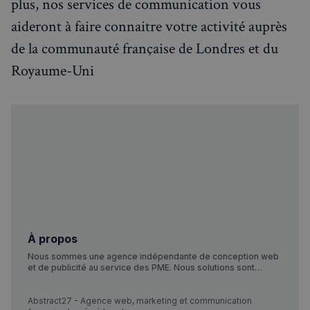
plus, nos services de communication vous
aideront à faire connaitre votre activité auprès
de la communauté française de Londres et du
Royaume-Uni
À propos
Nous sommes une agence indépendante de conception web
et de publicité au service des PME. Nous solutions sont
simples et efficaces, c’est pourquoi les entreprises du
monde entier nous font confiance pour obtenir des résultats
concrets. Nos services Web Design Nous concevons,
Abstract27 - Agence web, marketing et communication