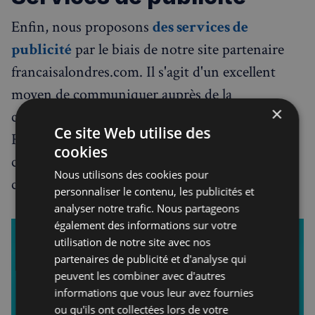
Enfin, nous proposons
des services de
publicité
par le biais de notre site partenaire
francaisalondres.com. Il s'agit d'un excellent
moyen de communiquer auprès de la
×
communauté française de Londres et du
Ce site Web utilise des
Royaume-Uni. Notre équipe peut vous aider à
cookies
créer une campagne publicitaire efficace qui
Nous utilisons des cookies pour
cible le public que vous souhaitez
personnaliser le contenu, les publicités et
analyser notre trafic. Nous partageons
également des informations sur votre
utilisation de notre site avec nos
partenaires de publicité et d'analyse qui
peuvent les combiner avec d'autres
informations que vous leur avez fournies
ou qu'ils ont collectées lors de votre