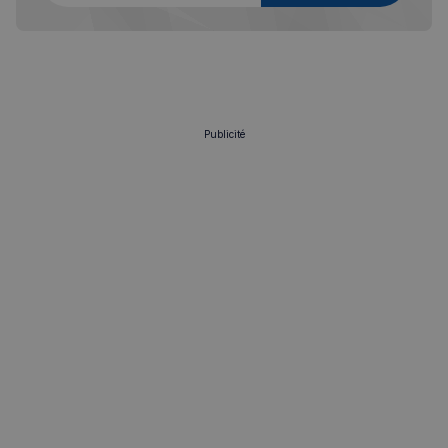
VISITOR_PRIVACY_METADATA
5 mois 4
YouTube
semaines
.youtube.com
Publicité