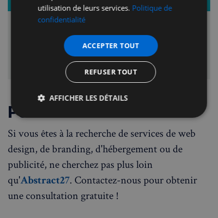
utilisation de leurs services.
Politique de
confidentialité
Nos Offres Publicitaires
Augmentez la visibilité de votre entreprise grâce à nos
ACCEPTER TOUT
publicités auprès de la communauté francophone de Londres
et du Royaume-uni
Français à Londres - Magazine
Rédaction
REFUSER TOUT
AFFICHER LES DÉTAILS
Pour conclure
Strictement
Performance
Ciblage
nécessaires
Si vous êtes à la recherche de services de web
design, de branding, d'hébergement ou de
publicité, ne cherchez pas plus loin
Fonctionnalité
qu'
Abstract27
. Contactez-nous pour obtenir
une consultation gratuite !