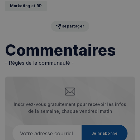
Marketing et RP
Politique de confidentialité de
Google
Repartager
CookieScriptConsent
4
CookieScript
Commentaires
semaines
francaisalondres.com
2 jours
- Règles de la communauté -
Inscrivez-vous gratuitement pour recevoir les infos
de la semaine, chaque vendredi matin
sp_t
1 an
Spotify Inc.
.spotify.com
Votre adresse courriel
Je m'abonne