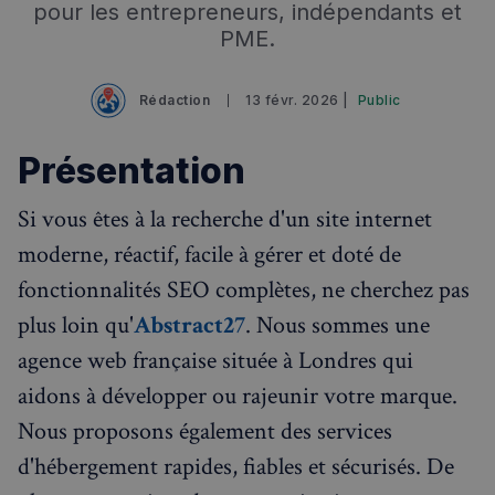
pour les entrepreneurs, indépendants et
PME.
Rédaction
13 févr. 2026 |
Public
Présentation
Si vous êtes à la recherche d'un site internet
Rechercher dans Français à Londres - Magazine
moderne, réactif, facile à gérer et doté de
✨
Recherche
Chatbot IA
fonctionnalités SEO complètes, ne cherchez pas
RECHERCHES POPULAIRES
plus loin qu'
Abstract27
. Nous sommes une
Annuaire des professionnels
agence web française située à Londres qui
aidons à développer ou rajeunir votre marque.
Visites guidées
Nous proposons également des services
Événements à venir
d'hébergement rapides, fiables et sécurisés. De