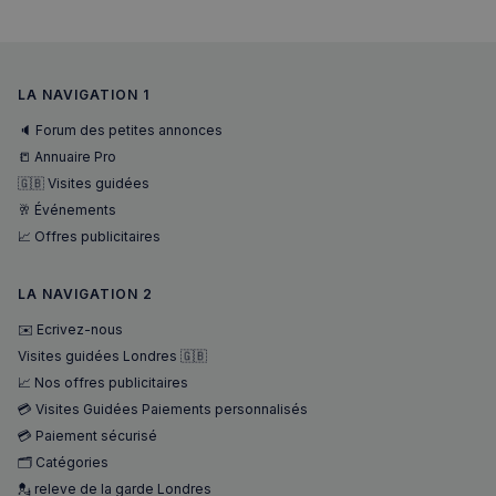
_ga_94D1NH5B76
.francaisalondres.com
1 an 1
Ce cookie
mois
utilisé pa
__Secure-
.youtube.com
5 mois 4
Google
ROLLOUT_TOKEN
semaines
Analytics
conserve
l'état de 
LA NAVIGATION 1
session.
🔈 Forum des petites annonces
_pxde
.stripecdn.com
5 minutes
Ce cookie
27
utilisé p
📒 Annuaire Pro
secondes
collecter
données
🇬🇧 Visites guidées
toute séc
par un pi
🥂 Événements
souvent u
📈 Offres publicitaires
pour un 
analytiq
anonyme
une
LA NAVIGATION 2
optimisa
des
✉️ Ecrivez-nous
performa
Visites guidées Londres 🇬🇧
_pxvid
1 an
Ce cookie
Wix.com Inc.
utilisé p
.stripecdn.com
📈 Nos offres publicitaires
suivre le
💳 Visites Guidées Paiements personnalisés
comport
et les
💳 Paiement sécurisé
interacti
des
🗂️ Catégories
utilisateu
💂 releve de la garde Londres
pour amé