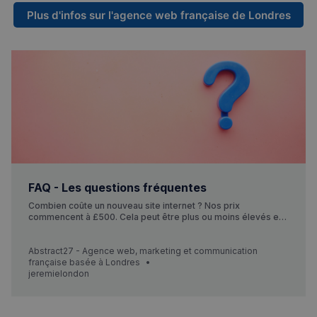
Plus d'infos sur l'agence web française de Londres
Strictement nécessaires
Performance
Ciblage
Fonctionnalité
Les cookies strictement nécessaires habilitent des
fonctionnalités de base du site Web telles que la
connexion des utilisateurs et la gestion des comptes.
Le site Web ne peut pas être utilisé correctement
sans les cookies strictement nécessaires.
Fournisseur
/
Nom
Expiration
Domaine
_px3
5 minutes
Wix.com, Inc.
27
.stripecdn.com
secondes
FAQ - Les questions fréquentes
Combien coûte un nouveau site internet ? Nos prix
commencent à £500. Cela peut être plus ou moins élevés en
fonction de vos besoins. Chaque site web est unique et
nécessite différents composants. Nous intégrons des sites
web personnalisés spécifiquement pour les PME. Nous vous
Abstract27 - Agence web, marketing et communication
poserons des question…
française basée à Londres
jeremielondon