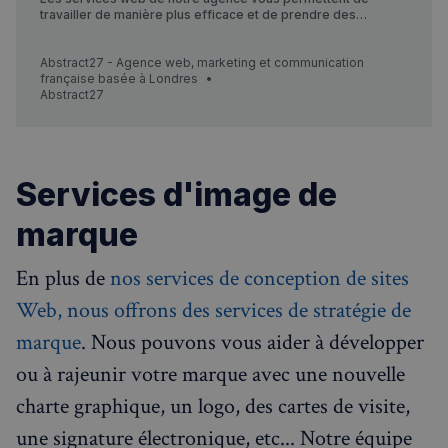
travailler de manière plus efficace et de prendre des
décisions rapidement. Notre plateforme est facile à utiliser et
sécurisée, ce qui vous garantit une expérience utilisateur
agréable, sécurisée, optimisé pour le SEO et sans tracas.
Abstract27 - Agence web, marketing et communication
française basée à Londres
Abstract27
Services d'image de
marque
En plus de
nos services de conception de sites
Web, nous offrons des services de stratégie de
marque
. Nous pouvons vous aider à développer
ou à rajeunir votre marque avec une nouvelle
charte graphique, un logo, des cartes de visite,
une signature électronique, etc... Notre équipe