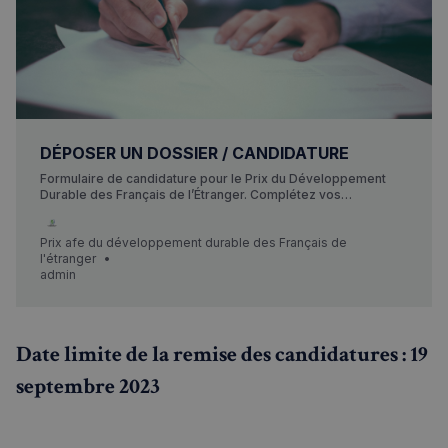
DÉPOSER UN DOSSIER / CANDIDATURE
Formulaire de candidature pour le Prix du Développement
Durable des Français de l’Étranger. Complétez vos
coordonnées personnelles et déposer votre dossier de
projet innovant en développement durable. Une opportunité
unique pour les entrepreneurs français à l’international.
Prix afe du développement durable des Français de
l'étranger
admin
Date limite de la remise des candidatures : 19
septembre 2023