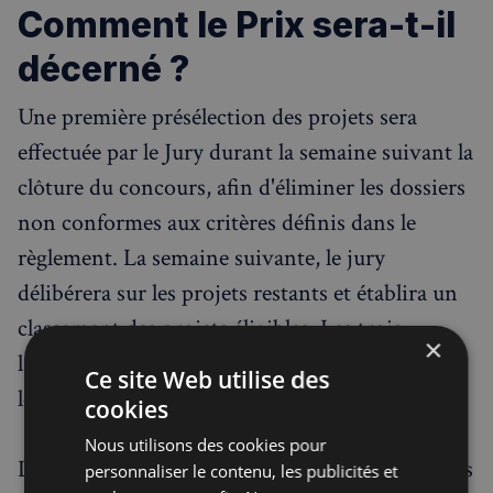
Comment le Prix sera-t-il
décerné ?
Une première présélection des projets sera
effectuée par le Jury durant la semaine suivant la
clôture du concours, afin d'éliminer les dossiers
non conformes aux critères définis dans le
règlement. La semaine suivante, le jury
délibérera sur les projets restants et établira un
classement des projets éligibles. Les trois
×
lauréats seront alors informés afin de prévoir
Ce site Web utilise des
leur présence lors de la session de l’AFE.
cookies
Nous utilisons des cookies pour
Le jury délivrera 3 prix distincts pour les projets
personnaliser le contenu, les publicités et