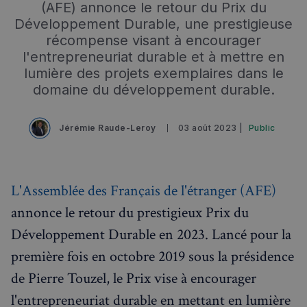
(AFE) annonce le retour du Prix du
Développement Durable, une prestigieuse
récompense visant à encourager
l'entrepreneuriat durable et à mettre en
lumière des projets exemplaires dans le
domaine du développement durable.
Jérémie Raude-Leroy
03 août 2023 |
Public
Rechercher dans Français à Londres - Magazine
L'Assemblée des Français de l'étranger (AFE)
✨
Recherche
Chatbot IA
annonce le retour du prestigieux Prix du
RECHERCHES POPULAIRES
Développement Durable en 2023. Lancé pour la
Annuaire des professionnels
première fois en octobre 2019 sous la présidence
Visites guidées
de Pierre Touzel, le Prix vise à encourager
l'entrepreneuriat durable en mettant en lumière
Événements à venir