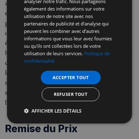
analyser notre trafic. Nous partageons
arrivés aux 3 premières places. Le projet arrivé
également des informations sur votre
en premier, dit "le lauréat", se verra récompensé
utilisation de notre site avec nos
par un prix de 5.000 €, les projets arrivés en
partenaires de publicité et d'analyse qui
peuvent les combiner avec d'autres
deuxième et troisième positions seront
informations que vous leur avez fournies
également récompensés respectivement à
ou qu'ils ont collectées lors de votre
hauteur de 2.000 € et de 1.000 €. L'ensemble de
utilisation de leurs services.
Politique de
confidentialité
ces récompenses vise à soutenir les projets dans
leur démarche de développement ou de
ACCEPTER TOUT
réalisation effective. Les délibérations sont
secrètes, mais le jury motivera les raisons qui
REFUSER TOUT
l'ont amené à choisir les projets lauréats.
AFFICHER LES DÉTAILS
Strictement
Performance
Ciblage
Remise du Prix
nécessaires