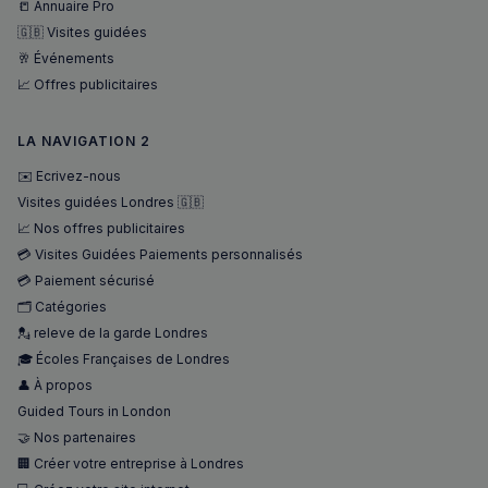
📒 Annuaire Pro
performa
🇬🇧 Visites guidées
_pxvid
1 an
Ce cookie
Wix.com Inc.
utilisé p
.stripecdn.com
🥂 Événements
suivre le
📈 Offres publicitaires
comport
et les
interacti
des
LA NAVIGATION 2
utilisateu
pour amé
✉️ Ecrivez-nous
l'expérie
utilisateu
Visites guidées Londres 🇬🇧
le site.
📈 Nos offres publicitaires
💳 Visites Guidées Paiements personnalisés
💳 Paiement sécurisé
🗂️ Catégories
💂 releve de la garde Londres
🎓 Écoles Françaises de Londres
👤 À propos
Guided Tours in London
🤝 Nos partenaires
🏢 Créer votre entreprise à Londres