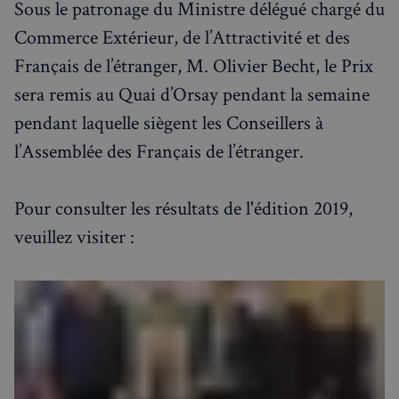
Sous le patronage du Ministre délégué chargé du
Commerce Extérieur, de l’Attractivité et des
Fonctionnalité
Français de l’étranger, M. Olivier Becht, le Prix
sera remis au Quai d’Orsay pendant la semaine
pendant laquelle siègent les Conseillers à
l’Assemblée des Français de l’étranger.
Strictement nécessaires
Performance
Ciblage
Fonctionnalité
Pour consulter les résultats de l'édition 2019,
Les cookies strictement nécessaires habilitent des
veuillez visiter :
fonctionnalités de base du site Web telles que la
connexion des utilisateurs et la gestion des comptes.
Le site Web ne peut pas être utilisé correctement
sans les cookies strictement nécessaires.
Fournisseur
/
Nom
Expiration
Domaine
_px3
5 minutes
Wix.com, Inc.
27
.stripecdn.com
secondes