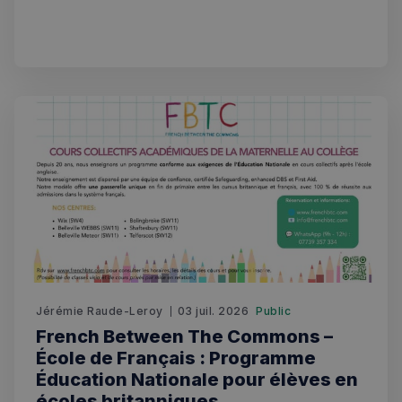
meilleurs traitements médicaux privés. Avec des
consultations médicales disponibles le jour même et une
ouverture 7 jours sur 7
Strictement nécessaires
Performance
Ciblage
Fonctionnalité
Les cookies strictement nécessaires habilitent des
fonctionnalités de base du site Web telles que la
connexion des utilisateurs et la gestion des comptes.
Le site Web ne peut pas être utilisé correctement
sans les cookies strictement nécessaires.
Fournisseur
/
Nom
Expiration
Domaine
_px3
5 minutes
Wix.com, Inc.
27
.stripecdn.com
secondes
Jérémie Raude-Leroy
03 juil. 2026
Public
French Between The Commons –
École de Français : Programme
Éducation Nationale pour élèves en
écoles britanniques