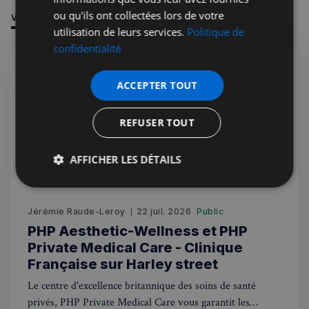
ou qu'ils ont collectées lors de votre
VOUS POURRIEZ ÊTRE INTÉRESSÉ PAR
utilisation de leurs services.
Politique de
confidentialité
ACCEPTER TOUT
REFUSER TOUT
AFFICHER LES DÉTAILS
Strictement
Performance
Ciblage
nécessaires
Jérémie Raude-Leroy
22 juil. 2026
Public
PHP Aesthetic-Wellness et PHP
Private Medical Care - Clinique
Fonctionnalité
Française sur Harley street
Le centre d'excellence britannique des soins de santé
privés, PHP Private Medical Care vous garantit les