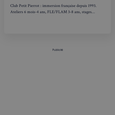
Club Petit Pierrot : immersion française depuis 1993.
Ateliers 6 mois-4 ans, FLE/FLAM 3-8 ans, stages
vacances. Apprentissage ludique adapté à chaque âge
VISITOR_PRIVACY_METADATA
5 mois 4
YouTube
semaines
.youtube.com
Publicité