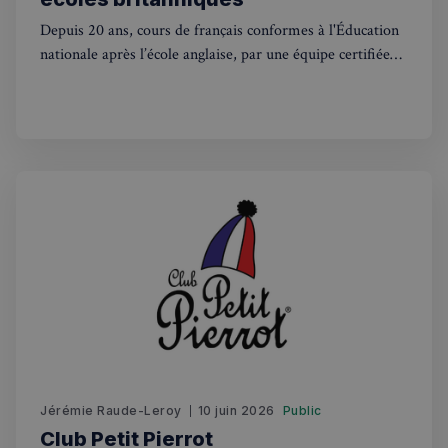
Depuis 20 ans, cours de français conformes à l'Éducation
nationale après l’école anglaise, par une équipe certifiée
(DBS, Safeguarding, First Aid). Une passerelle unique en
Politique de confidentialité de
fin de primaire offrant un vrai choix de cursus, avec 100%
Google
de réussite aux admissions dans le système français.
CookieScriptConsent
4
CookieScript
semaines
francaisalondres.com
2 jours
sp_t
1 an
Spotify Inc.
Jérémie Raude-Leroy
10 juin 2026
Public
.spotify.com
Club Petit Pierrot