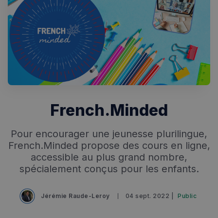
French.Minded
Rechercher dans Français à Londres - Magazine
✨
Recherche
Chatbot IA
Pour encourager une jeunesse plurilingue,
French.Minded propose des cours en ligne,
RECHERCHES POPULAIRES
accessible au plus grand nombre,
spécialement conçus pour les enfants.
Annuaire des professionnels
Visites guidées
Jérémie Raude-Leroy
04 sept. 2022 |
Public
Événements à venir