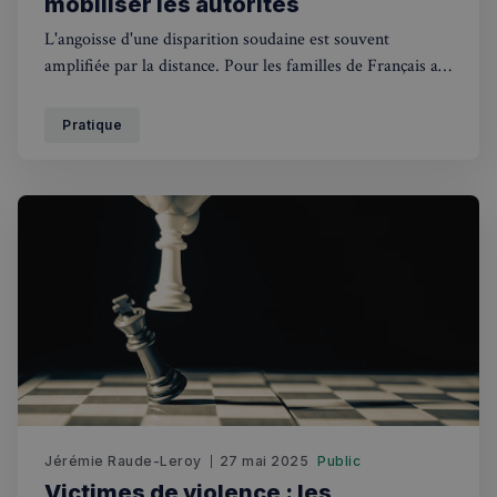
mobiliser les autorités
L'angoisse d'une disparition soudaine est souvent
amplifiée par la distance. Pour les familles de Français au
Royaume-Uni, des procédures spécifiques existent afin de
signaler une disparition inquiétante et enclencher les
Pratique
recherches nécessaires.
Jérémie Raude-Leroy
27 mai 2025
Public
Victimes de violence : les