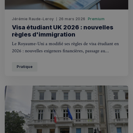
Jérémie Raude-Leroy
26 mars 2026
Premium
Visa étudiant UK 2026 : nouvelles
Politique de confidentialité de
règles d'immigration
Google
Le Royaume-Uni a modifié ses règles de visa étudiant en
2026 : nouvelles exigences financières, passage au
CookieScriptConsent
4
CookieScript
semaines
francaisalondres.com
système eVisa et restrictions pour certains pays. Guide
2 jours
complet pour les étudiants français.
Pratique
sp_t
1 an
Spotify Inc.
.spotify.com