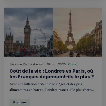
utilisateu
pour amé
l'expérie
utilisateu
le site.
Jérémie Raude-Leroy
19 nov. 2025
Public
Coût de la vie : Londres vs Paris, où
les Français dépensent-ils le plus ?
Avec une inflation britannique à 3,6% et des prix
alimentaires en hausse, Londres reste-t-elle plus chère
que Paris ? Analyse comparative des budgets énergie,
alimentation, logement et transports entre les deux
Pratique