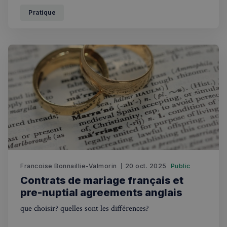
fiscalité, les variations de change et l'accès limité à
Pratique
certains produits, investir quand on est expatrié peut
s'avérer complexe.
Francoise Bonnaillie-Valmorin
20 oct. 2025
Public
Contrats de mariage français et
pre-nuptial agreements anglais
que choisir? quelles sont les différences?