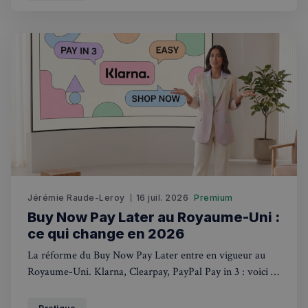
Jérémie Raude-Leroy
16 juil. 2026
Premium
Buy Now Pay Later au Royaume-Uni :
ce qui change en 2026
La réforme du Buy Now Pay Later entre en vigueur au
Royaume-Uni. Klarna, Clearpay, PayPal Pay in 3 : voici ce
Rechercher dans Français à Londres - Magazine
qui change concrètement pour les acheteurs.
✨
Recherche
Chatbot IA