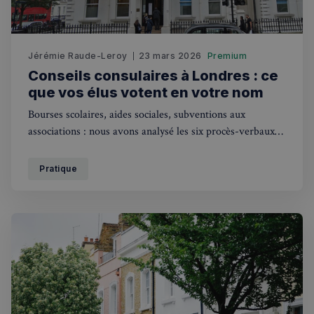
Jérémie Raude-Leroy
23 mars 2026
Premium
VISITOR_PRIVACY_METADATA
5 mois 4
Conseils consulaires à Londres : ce
YouTube
semaines
.youtube.com
que vos élus votent en votre nom
Bourses scolaires, aides sociales, subventions aux
associations : nous avons analysé les six procès-verbaux
publiés par le Consulat de France à Londres. À deux mois
de l'élection du 31 mai 2026, voici ce que vos élus votent
Pratique
en votre nom et les dix listes qui briguent leur succession