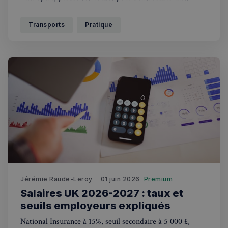
déplacement agréable en véritable calvaire. Quels moyens
pour se protéger ? Quels recours ? Comment se faire
Transports
Pratique
rembourser ? Etat des lieux et guide de survie complet
Jérémie Raude-Leroy
01 juin 2026
Premium
Salaires UK 2026-2027 : taux et
seuils employeurs expliqués
National Insurance à 15%, seuil secondaire à 5 000 £,