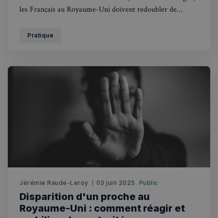
les Français au Royaume-Uni doivent redoubler de
vigilance. Du signalement à la plainte, quelles démarches
entreprendre lorsque l'on est victime d'une escroquerie ?
Pratique
Jérémie Raude-Leroy
03 juin 2025
Public
Disparition d'un proche au
Royaume-Uni : comment réagir et