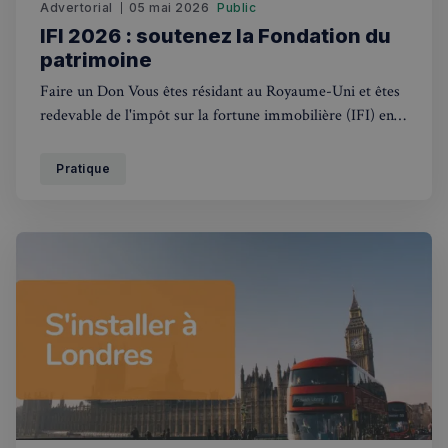
Advertorial
05 mai 2026
Public
IFI 2026 : soutenez la Fondation du
patrimoine
Faire un Don Vous êtes résidant au Royaume-Uni et êtes
redevable de l'impôt sur la fortune immobilière (IFI) en
France ? Donnez du sens à votre impôt, soutenez la
Fondation du patrimoine et bénéficiez d'une réduction
Pratique
fiscale de 75% du montant de votre don* au titre