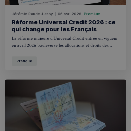
Jérémie Raude-Leroy
06 avr. 2026
Premium
Strictement nécessaires
Performance
Réforme Universal Credit 2026 : ce
Ciblage
Fonctionnalité
qui change pour les Français
La réforme majeure d'Universal Credit entrée en vigueur
Les cookies strictement nécessaires habilitent des
fonctionnalités de base du site Web telles que la
en avril 2026 bouleverse les allocations et droits des
connexion des utilisateurs et la gestion des comptes.
travailleurs au Royaume-Uni. Impact spécifique pour les
Le site Web ne peut pas être utilisé correctement
sans les cookies strictement nécessaires.
Français.
Pratique
Fournisseur
/
Nom
Expiration
Domaine
_px3
5 minutes
Wix.com, Inc.
27
.stripecdn.com
secondes