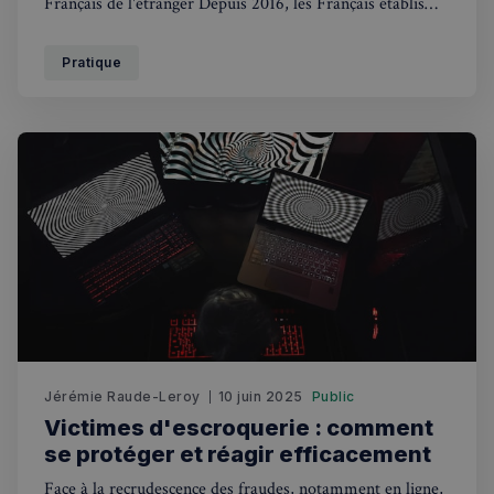
Français de l'étranger Depuis 2016, les Français établis
hors de France disposent d'un interlocuteur dédié au sein
de l'institution du Défenseur des droits.
Pratique
Jérémie Raude-Leroy
10 juin 2025
Public
Victimes d'escroquerie : comment
se protéger et réagir efficacement
Face à la recrudescence des fraudes, notamment en ligne,