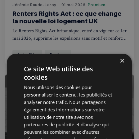
Jérémie Raude-Leroy
01 mai 2026
Premium
Renters Rights Act : ce que change
la nouvelle loi logement UK
Le Renters Rights Act britannique, entré en vigueur ce 1er
mai 2026, supprime les expulsions sans motif et renforce
les droits de 11 millions de locataires privés en
Angleterre.
Actualités
Pratique
×
Ce site Web utilise des
cookies
Nous utilisons des cookies pour
personnaliser le contenu, les publicités et
analyser notre trafic. Nous partageons
également des informations sur votre
utilisation de notre site avec nos
partenaires de publicité et d'analyse qui
peuvent les combiner avec d'autres