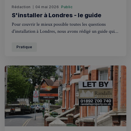
Rédaction
04 mai 2026
Public
S'installer à Londres - le guide
Pour couvrir le mieux possible toutes les questions
d'installation à Londres, nous avons rédigé un guide qui
répond aux questions de Logement, emploi / travail,
visas, éducation, santé, administration, etc...
Pratique