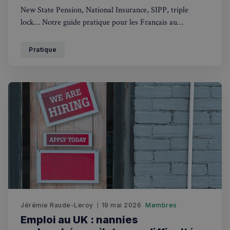
New State Pension, National Insurance, SIPP, triple
lock… Notre guide pratique pour les Français au
Royaume-Uni qui veulent maximiser leur retraite et
éviter la précarité.
Pratique
Jérémie Raude-Leroy
19 mai 2026
Membres
Emploi au UK : nannies