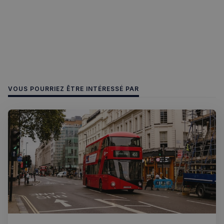
semaines
francaisalondres.com
2 jours
VOUS POURRIEZ ÊTRE INTÉRESSÉ PAR
sp_t
1 an
Spotify Inc.
.spotify.com
VISITOR_PRIVACY_METADATA
5 mois 4
YouTube
semaines
.youtube.com