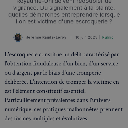
Royaume-Uni doivent redoubler de
vigilance. Du signalement à la plainte,
quelles démarches entreprendre lorsque
Rechercher dans Français à Londres - Magazine
l'on est victime d'une escroquerie ?
✨
Recherche
Chatbot IA
Jérémie Raude-Leroy
10 juin 2025 |
Public
RECHERCHES POPULAIRES
Annuaire des professionnels
L'escroquerie constitue un délit caractérisé par
l'obtention frauduleuse d'un bien, d'un service
Visites guidées
ou d'argent par le biais d'une tromperie
Événements à venir
délibérée. L'intention de tromper la victime en
est l'élément constitutif essentiel.
Particulièrement prévalentes dans l'univers
numérique, ces pratiques malhonnêtes prennent
des formes multiples et évolutives.