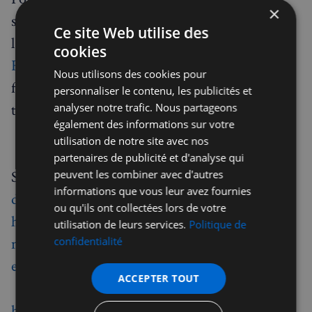
×
sensibles et prévenir les usurpations d'identité,
Ce site Web utilise des
l'État français propose désormais le service
cookies
FiligraneFacile
, permettant d'ajouter un
Nous utilisons des cookies pour
filigrane numérique personnalisé avant toute
personnaliser le contenu, les publicités et
transmission de documents confidentiels.
analyser notre trafic. Nous partageons
également des informations sur votre
utilisation de notre site avec nos
partenaires de publicité et d'analyse qui
Sources :
https://uk.ambafrance.org/Victimes-
peuvent les combiner avec d'autres
informations que vous leur avez fournies
d-Escroqueries
,
ou qu'ils ont collectées lors de votre
https://www.cybermalveillance.gouv.fr/tous-
utilisation de leurs services.
Politique de
nos-contenus/fiches-reflexes/comment-reagir-
confidentialité
en-cas-descroquerie-sentimentale
,
ACCEPTER TOUT
https://www.francenum.gouv.fr/guides-et-