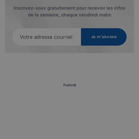
Le site Web ne peut pas être utilisé correctement
sans les cookies strictement nécessaires.
Inscrivez-vous gratuitement pour recevoir les infos
de la semaine, chaque vendredi matin
Fournisseur
/
Nom
Expiration
Domaine
_px3
5 minutes
Wix.com, Inc.
Votre adresse courriel
27
.stripecdn.com
Je m'abonne
secondes
Publicité
Politique de confidentialité de
Google
CookieScriptConsent
4
CookieScript