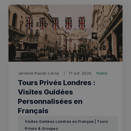
uidées
ts à venir
Jérémie Raude-Leroy
17 oct. 2025
Public
Tours Privés Londres :
Visites Guidées
Personnalisées en
Français
🇫🇷 Découvrez Londres avec votre guide privé
Visites Guidées Londres en Français | Tours
francophone pour une expérience sur-mesure
Privés & Groupes