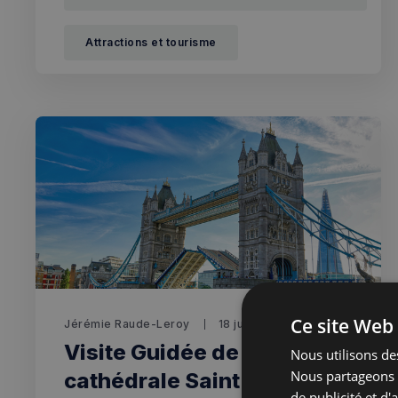
inoubliable dès £29.
Attractions et tourisme
Ce site Web 
Jérémie Raude-Leroy
18 juil. 2025
Public
Visite Guidée de la
Nous utilisons des
Nous partageons é
cathédrale Saint-Paul à
de publicité et d