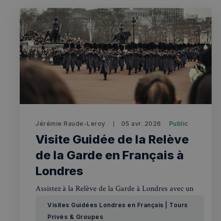
Visites g
Événemen
Jérémie Raude-Leroy
05 avr. 2026
Public
Visite Guidée de la Relève
de la Garde en Français à
Londres
Assistez à la Relève de la Garde à Londres avec un
guide francophone expert : Buckingham Palace,
Visites Guidées Londres en Français | Tours
Horse Guards, Big Ben… Une cérémonie royale
Privés & Groupes