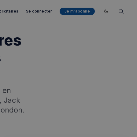
licitaires
Se connecter
Je m'abonne
Enable dark mod
res
s
s en
, Jack
fermer
esc
 London.
es - Magazine