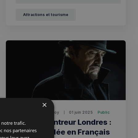
une expérience culturelle inoubliable au cœur de
Londres à partir de £29.
Attractions et tourisme
×
Jérémie Raude-Leroy
01 juin 2025
Public
Jack l'Éventreur Londres :
notre trafic.
ec nos partenaires
Visite Guidée en Français
vous leur avez