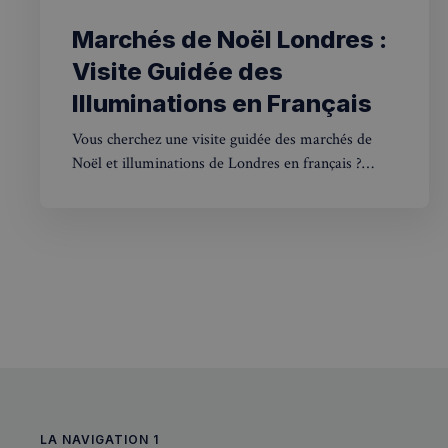
Marchés de Noël Londres :
Visite Guidée des
CookieScriptConse
Illuminations en Français
Vous cherchez une visite guidée des marchés de
sp_t
Noël et illuminations de Londres en français ?
Notre tour exclusif vous fait découvrir la magie de
VISITOR_PRIVACY_
Noël dans la capitale britannique pour seulement
£29. Réservez votre place dès maintenant !
sp_landing
Nom
Nom
Nom
bokunSessionId_e3
LA NAVIGATION 1