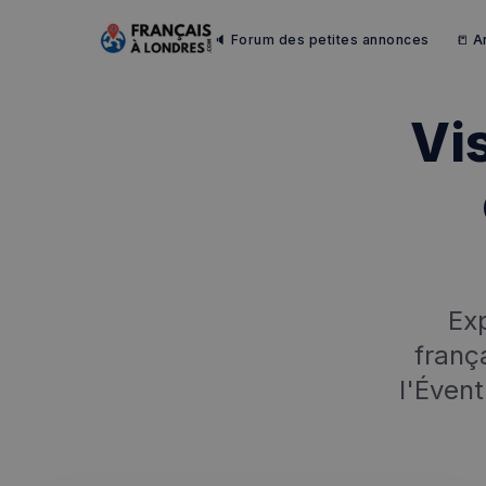
🔈 Forum des petites annonces
📒 A
Vi
Exp
franç
Rech
l'Évent
RECHERCH
Annuaire 