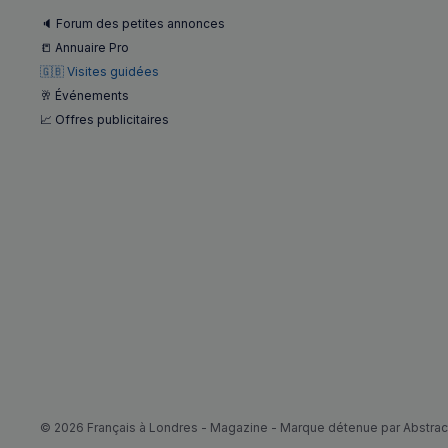
3401-4174-94a9-
OAID
7d86413a71e5
VISITOR_INFO1_LIV
🔈 Forum des petites annonces
📒 Annuaire Pro
destination_url
🇬🇧 Visites guidées
__stripe_mid
_ga
YSC
🥂 Événements
📈 Offres publicitaires
__Secure-YNID
mid
_gcl_au
__stripe_sid
pxcts
test_cookie
m
OAGEO
_ga_94D1NH5B76
_pxde
IDE
© 2026 Français à Londres - Magazine - Marque détenue par Abstract
_pxvid