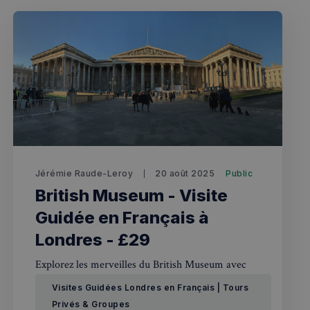
Jérémie Raude-Leroy
20 août 2025
Public
British Museum - Visite
Guidée en Français à
Londres - £29
Explorez les merveilles du British Museum avec
notre visite guidée exclusive en français. De la
Visites Guidées Londres en Français | Tours
Pierre de Rosette aux momies égyptiennes, vivez
Privés & Groupes