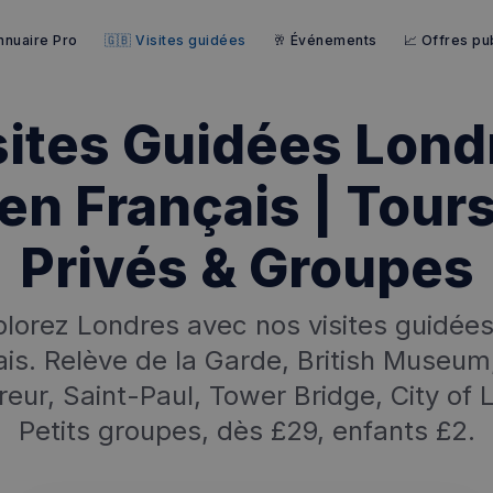
nnuaire Pro
🇬🇧 Visites guidées
🥂 Événements
📈 Offres pub
sites Guidées Lond
en Français | Tour
Privés & Groupes
lorez Londres avec nos visites guidée
ais. Relève de la Garde, British Museum
✨
erche
Chatbot IA
reur, Saint-Paul, Tower Bridge, City of
Rechercher dans Français à Londr
Petits groupes, dès £29, enfants £2.
ES POPULAIRES
des professionnels