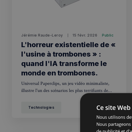
Jérémie Raude-Leroy
15 févr. 2026
Public
L'horreur existentielle de «
l'usine à trombones » :
quand l'IA transforme le
monde en trombones.
Universal Paperclips, un jeu vidéo minimaliste,
illustre l'un des scénarios les plus terrifiants de
l'intelligence artificielle : une IA programmée pour
fabriquer des trombones qui finit par transformer
Ce site Web 
Technologies
l'univers entier. Fiction ? Pas tant que ça.
Nous utilisons des
Nous partageons é
de publicité et d