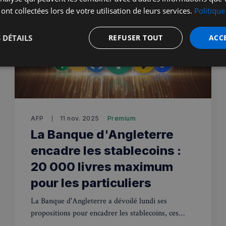
 ont collectées lors de votre utilisation de leurs services.
Politique
 DÉTAILS
REFUSER TOUT
ACC
t
Performance
Ciblage
Fo
s
AFP
11 nov. 2025
Premium
La Banque d'Angleterre
encadre les stablecoins :
Strictement nécessaires
Performance
Ciblage
Fonctionnalité
20 000 livres maximum
nt nécessaires habilitent des fonctionnalités de base du site Web telles que la connexion
s. Le site Web ne peut pas être utilisé correctement sans les cookies strictement nécess
pour les particuliers
Fournisseur
/
Expiration
Description
Domaine
La Banque d'Angleterre a dévoilé lundi ses
propositions pour encadrer les stablecoins, ces
5 minutes
Ce cookie est utilisé à des fins de s
Wix.com, Inc.
27
les visiteurs malveillants sur le site 
.stripecdn.com
cryptomonnaies adossées aux devises
secondes
blocage des utilisateurs légitimes. Il