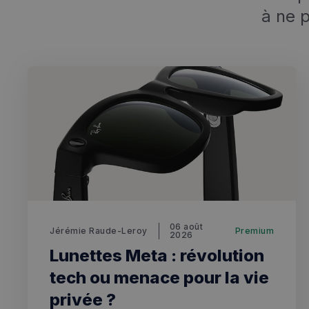
à ne 
Rech
RECHERCH
Annuaire 
Visites g
Événemen
06 août
Jérémie Raude-Leroy
Premium
2026
Lunettes Meta : révolution
tech ou menace pour la vie
privée ?