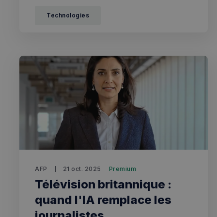
Technologies
CookieScriptConse
sp_t
VISITOR_PRIVACY_
sp_landing
AFP
21 oct. 2025
Premium
Télévision britannique :
Nom
quand l'IA remplace les
Nom
Nom
bokunSessionId_e3
journalistes
3401-4174-94a9-