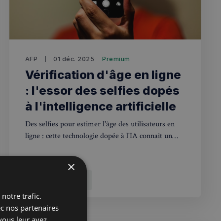
AFP
01 déc. 2025
Premium
Vérification d'âge en ligne
: l'essor des selfies dopés
à l'intelligence artificielle
Des selfies pour estimer l'âge des utilisateurs en
ligne : cette technologie dopée à l'IA connaît un
essor fulgurant, portée par de nouvelles
législations. Mais elle soulève des questions sur la
×
vie privée et les biais discriminatoires.
Technologies
notre trafic.
ec nos partenaires
vous leur avez