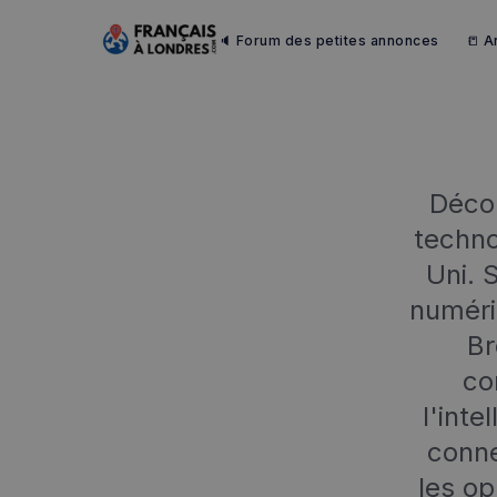
🔈 Forum des petites annonces
📒 A
Décou
techno
Uni. 
numéri
Br
co
l'inte
conne
les op