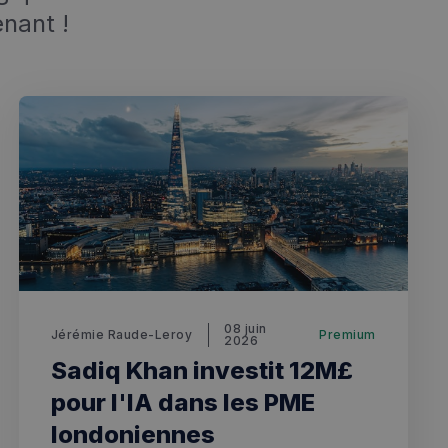
nant !
fermer
esc
es - Magazine
08 juin
Jérémie Raude-Leroy
Premium
2026
Sadiq Khan investit 12M£
pour l'IA dans les PME
londoniennes