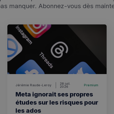
pas manquer. Abonnez-vous dès mainte
✨
erche
Chatbot IA
Rechercher dans Français à Londr
ES POPULAIRES
des professionnels
uidées
ts à venir
28 juil.
Jérémie Raude-Leroy
Premium
2026
Meta ignorait ses propres
études sur les risques pour
les ados