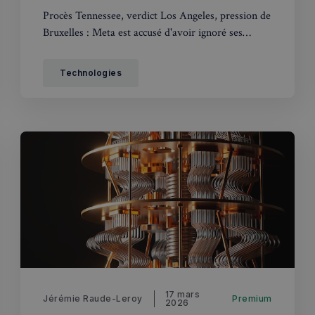
Procès Tennessee, verdict Los Angeles, pression de
Bruxelles : Meta est accusé d'avoir ignoré ses
propres études sur les dangers d'Instagram pour
les adolescents.
Technologies
17 mars
Jérémie Raude-Leroy
Premium
2026