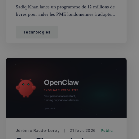
Sadiq Khan lance un programme de 12 millions de
livres pour aider les PME londoniennes à adopter
l'IA. Ce que cela change concrètement pour les
entrepreneurs français à Londres.
Technologies
Jérémie Raude-Leroy
21 févr. 2026
Public