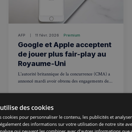
AFP
11 févr. 2026
Premium
Google et Apple acceptent
de jouer plus fair-play au
Royaume-Uni
L'autorité britannique de la concurrence (CMA) a
annoncé mardi avoir obtenu des engagements de
Google et Apple pour rendre leurs écosystèmes
mobiles plus équitables.
utilise des cookies
Technologies
 cookies pour personnaliser le contenu, les publicités et analyser 
galement des informations sur votre utilisation de notre site av
'analyse qui peuvent les combiner avec d'autres informations que 