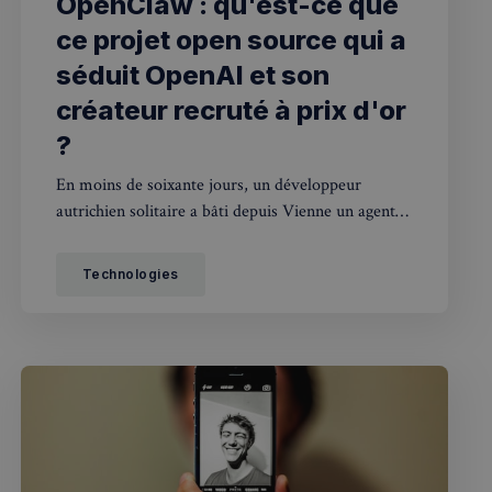
OpenClaw : qu'est-ce que
ce projet open source qui a
séduit OpenAI et son
créateur recruté à prix d'or
?
En moins de soixante jours, un développeur
autrichien solitaire a bâti depuis Vienne un agent
IA personnel qui a atteint 198 000 étoiles sur
GitHub, suscité l'intérêt de Microsoft, Meta et
Technologies
OpenAI, et déclenché une bataille de trademark
avec Anthropic