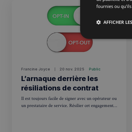
fournies ou qu'ils
AFFICHER LES
Strictemen
nécessaire
Francine Joyce
20 nov. 2025
Public
L’arnaque derrière les
résiliations de contrat
Les cookies stricteme
Il est toujours facile de signer avec un opérateur ou
la gestion des compte
un prestataire de service. Résilier cet engagement
est en revanche, un enfer truffé de pièges.
Nom
_px3