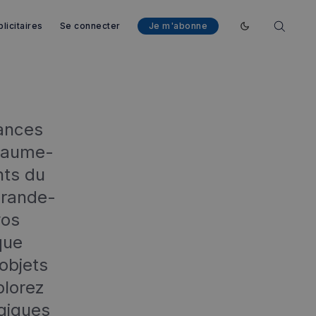
licitaires
Se connecter
Je m'abonne
Enable dark mod
dances
oyaume-
nts du
Grande-
vos
que
 objets
plorez
ogiques