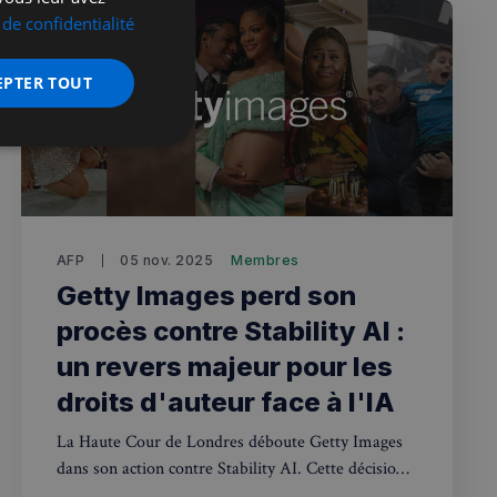
 de confidentialité
EPTER TOUT
nctionnalité
AFP
05 nov. 2025
Membres
Getty Images perd son
procès contre Stability AI :
un revers majeur pour les
 des utilisateurs et
aires.
droits d'auteur face à l'IA
La Haute Cour de Londres déboute Getty Images
dans son action contre Stability AI. Cette décision
écurité, pour détecter
et minimiser le
crée un précédent sur l'utilisation d'images
 peut collecter des