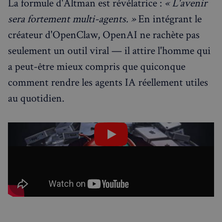
La formule d'Altman est révélatrice :
« L'avenir
Politique de confidentialité de
Google
sera fortement multi-agents. »
En intégrant le
créateur d'OpenClaw, OpenAI ne rachète pas
CookieScriptConsent
4
CookieScript
semaines
francaisalondres.com
seulement un outil viral — il attire l'homme qui
2 jours
a peut-être mieux compris que quiconque
comment rendre les agents IA réellement utiles
au quotidien.
sp_t
1 an
Spotify Inc.
.spotify.com