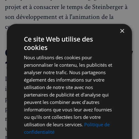
projet et à consacrer le temps de Steinberger à
son développement et à l'animation de la
communauté.
×
Ce site Web utilise des
cookies
Qu'advient-il d'OpenClaw
Nous utilisons des cookies pour
?
personnaliser le contenu, les publicités et
analyser notre trafic. Nous partageons
Le projet passe sous l'égide d'une fondation
également des informations sur votre
utilisation de notre site avec nos
indépendante et reste open source. Cruciale
partenaires de publicité et d'analyse qui
pour la communauté de développeurs : la
peuvent les combiner avec d'autres
plateforme demeure agnostique en termes de
informations que vous leur avez fournies
ou qu'ils ont collectées lors de votre
modèles. Les utilisateurs peuvent continuer à
utilisation de leurs services.
Politique de
utiliser Claude (Anthropic), GPT (OpenAI),
confidentialité
DeepSeek, ou encore des modèles locaux via