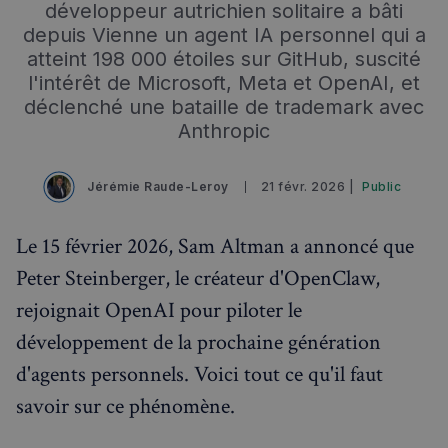
développeur autrichien solitaire a bâti
depuis Vienne un agent IA personnel qui a
atteint 198 000 étoiles sur GitHub, suscité
l'intérêt de Microsoft, Meta et OpenAI, et
déclenché une bataille de trademark avec
Anthropic
Jérémie Raude-Leroy
21 févr. 2026 |
Public
Le 15 février 2026, Sam Altman a annoncé que
Peter Steinberger, le créateur d'OpenClaw,
rejoignait OpenAI pour piloter le
développement de la prochaine génération
d'agents personnels. Voici tout ce qu'il faut
savoir sur ce phénomène.
Rechercher dans Français à Londres - Magazine
✨
Recherche
Chatbot IA