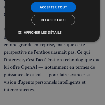
Ollama. OpenClaw ne devient pas un produit
ACCEPTER TOUT
OpenAI fermé.
REFUSER TOUT
Steinberger a lui-même expliqué dans un billet
AFFICHER LES DÉTAILS
de blog qu'il aurait pu transformer OpenClaw
Strictement
Performance
Ciblage
en une grande entreprise, mais que cette
nécessaires
perspective ne l'enthousiasmait pas. Ce qui
l'intéresse, c'est l'accélération technologique que
Fonctionnalité
lui offre OpenAI — notamment en termes de
puissance de calcul — pour faire avancer sa
vision d'agents personnels intelligents et
interconnectés.
Strictement nécessaires
Performance
Ciblage
Fonctionnalité