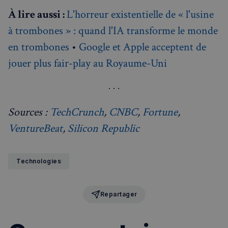
VISITOR_PRIVACY_METADATA
5 mois 4
YouTube
semaines
À lire aussi :
L'horreur existentielle de « l'usine
.youtube.com
à trombones » : quand l'IA transforme le monde
en trombones
•
Google et Apple acceptent de
jouer plus fair-play au Royaume-Uni
Sources :
TechCrunch
,
CNBC
,
Fortune
,
VentureBeat
,
Silicon Republic
Technologies
Repartager
sp_landing
1 jour
Spotify Inc.
.spotify.com