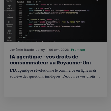
l'état de 
session.
_pxde
.stripecdn.com
5 minutes
Ce cookie
27
utilisé p
secondes
collecter
données
toute séc
par un pi
souvent u
pour un 
analytiq
anonyme
une
Jérémie Raude-Leroy
06 avr. 2026
Premium
optimisa
des
IA agentique : vos droits de
performa
consommateur au Royaume-Uni
_pxvid
1 an
Ce cookie
Wix.com Inc.
utilisé p
L'IA agentique révolutionne le commerce en ligne mais
.stripecdn.com
suivre le
soulève des questions juridiques. Découvrez vos droits de
comport
et les
consommateur au Royaume-Uni face à ces nouvelles
interacti
des
technologies.
utilisateu
pour amé
l'expérie
utilisateu
le site.