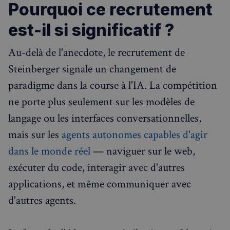
Pourquoi ce recrutement
Les cookies strictement nécessaires habilitent des
est-il si significatif ?
fonctionnalités de base du site Web telles que la
connexion des utilisateurs et la gestion des comptes.
Le site Web ne peut pas être utilisé correctement
Au-delà de l'anecdote, le recrutement de
sans les cookies strictement nécessaires.
Fournisseur
/
Steinberger signale un changement de
Nom
Expiration
Domaine
paradigme dans la course à l'IA. La compétition
_px3
5 minutes
Wix.com, Inc.
27
.stripecdn.com
ne porte plus seulement sur les modèles de
secondes
langage ou les interfaces conversationnelles,
mais sur les
agents autonomes capables d'agir
dans le monde réel
— naviguer sur le web,
exécuter du code, interagir avec d'autres
applications, et même communiquer avec
d'autres agents.