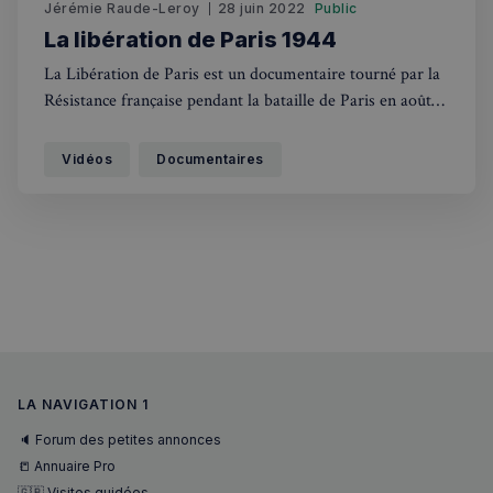
Jérémie Raude-Leroy
28 juin 2022
Public
Fonctionnalité
La libération de Paris 1944
La Libération de Paris est un documentaire tourné par la
Résistance française pendant la bataille de Paris en août
1944.
Vidéos
Documentaires
Strictement nécessaires
Performance
Ciblage
Fonctionnalité
Les cookies strictement nécessaires habilitent des
fonctionnalités de base du site Web telles que la
connexion des utilisateurs et la gestion des comptes.
Le site Web ne peut pas être utilisé correctement
sans les cookies strictement nécessaires.
Fournisseur
/
Nom
Expiration
Domaine
LA NAVIGATION 1
_px3
5 minutes
Wix.com, Inc.
27
.stripecdn.com
🔈 Forum des petites annonces
secondes
📒 Annuaire Pro
🇬🇧 Visites guidées