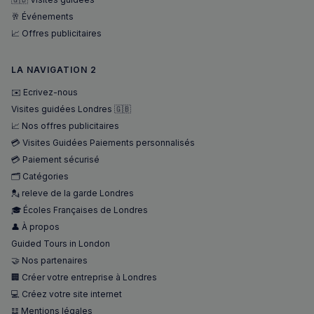
🥂 Événements
📈 Offres publicitaires
LA NAVIGATION 2
✉️ Ecrivez-nous
Visites guidées Londres 🇬🇧
📈 Nos offres publicitaires
💳 Visites Guidées Paiements personnalisés
Politique de confidentialité de
Google
💳 Paiement sécurisé
🗂️ Catégories
💂 releve de la garde Londres
CookieScriptConsent
4
CookieScript
semaines
francaisalondres.com
🎓 Écoles Françaises de Londres
2 jours
👤 À propos
Guided Tours in London
🤝 Nos partenaires
🏢 Créer votre entreprise à Londres
💻 Créez votre site internet
𝌭 Mentions légales