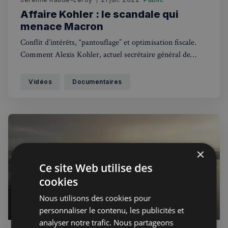
Affaire Kohler : le scandale qui
menace Macron
Conflit d’intérêts, “pantouflage” et optimisation fiscale.
Comment Alexis Kohler, actuel secrétaire général de
l’Élysée et bras droit d’Emmanuel Macron, a-t-il pu
favoriser pendant des années les intérêts de MSC, une
Vidéos
Documentaires
compagnie maritime Italo-Suisse contrôlée par une
branche de sa famille et dont plusieurs cargos
×
Ce site Web utilise des
cookies
Nous utilisons des cookies pour
personnaliser le contenu, les publicités et
analyser notre trafic. Nous partageons