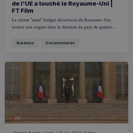
de l'UE a touché le Royaume-Uni |
RECHERCHES POPULAIRES
FT Film
Annuaire des professionnels
Le récent "mini" budget désastreux du Royaume-Uni
trouve son origine dans la décision du pays de quitter
Visites guidées
l'Union européenne. Les coûts économiques du Brexit ont
Événements à venir
été masqués par la pandémie de Covid-19 et la crise en
Business
Documentaires
Ukraine. Mais six ans après le vote de
Jérémie Raude-Leroy
21 juil. 2022
Public