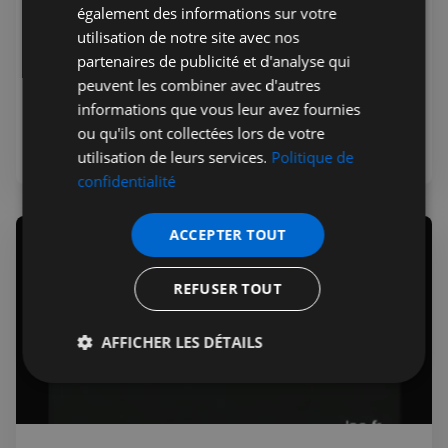
également des informations sur votre
Jérémie Raude-Leroy
05 juil. 2022
Premium
utilisation de notre site avec nos
La face cachée des énergies vertes
partenaires de publicité et d'analyse qui
Les solutions de transition énergétique ne sont pas aussi
peuvent les combiner avec d'autres
propres que ce qu'on nous fait miroiter. Ce documentaire
informations que vous leur avez fournies
traite de l'arrière-boutique des énergies soi-disant
ou qu'ils ont collectées lors de votre
propres.
Vidéos
Documentaires
utilisation de leurs services.
Politique de
confidentialité
ACCEPTER TOUT
REFUSER TOUT
AFFICHER LES DÉTAILS
Strictement
Performance
Ciblage
nécessaires