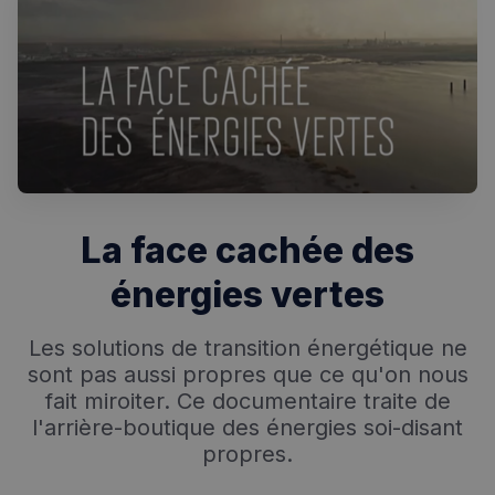
Rechercher dans Français à Londres - Magazine
✨
Recherche
Chatbot IA
RECHERCHES POPULAIRES
La face cachée des
Annuaire des professionnels
énergies vertes
Visites guidées
Événements à venir
Les solutions de transition énergétique ne
sont pas aussi propres que ce qu'on nous
fait miroiter. Ce documentaire traite de
l'arrière-boutique des énergies soi-disant
propres.