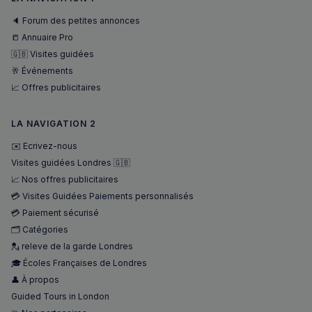
VISITOR_PRIVACY_METADATA
5 mois 4
YouTube
🔈 Forum des petites annonces
semaines
.youtube.com
📒 Annuaire Pro
🇬🇧 Visites guidées
🥂 Événements
📈 Offres publicitaires
LA NAVIGATION 2
✉️ Ecrivez-nous
Visites guidées Londres 🇬🇧
📈 Nos offres publicitaires
💳 Visites Guidées Paiements personnalisés
💳 Paiement sécurisé
🗂️ Catégories
💂 releve de la garde Londres
🎓 Écoles Françaises de Londres
👤 À propos
sp_landing
1 jour
Spotify Inc.
.spotify.com
Guided Tours in London