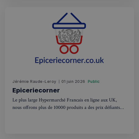
Ciblage
Fonctionnalité
Les cookies strictement nécessaires habilitent des
fonctionnalités de base du site Web telles que la
connexion des utilisateurs et la gestion des comptes.
Le site Web ne peut pas être utilisé correctement
sans les cookies strictement nécessaires.
Fournisseur
/
Nom
Expiration
Domaine
_px3
5 minutes
Wix.com, Inc.
27
.stripecdn.com
secondes
Jérémie Raude-Leroy
01 juin 2026
Public
Epiceriecorner
Le plus large Hypermarché Francais en ligne aux UK,
nous offrons plus de 10000 produits a des prix défiants
toutes concurrences. Nous livrons dans tout les UK,
concernant Londres la livraison est gratuite a partir de
50£. Nous offrons l'unique experience de faire ses courses
comme un France,