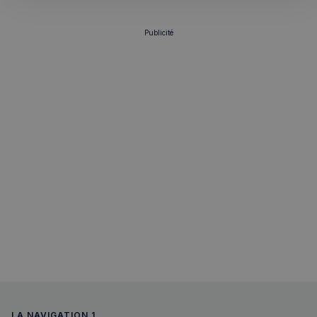
Politique de confidentialité de
Google
Publicité
CookieScriptConsent
4
CookieScript
semaines
francaisalondres.com
2 jours
sp_t
1 an
Spotify Inc.
.spotify.com
LA NAVIGATION 1