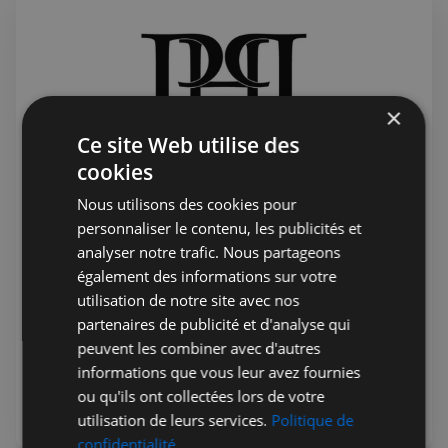
×
Ce site Web utilise des
cookies
Nous utilisons des cookies pour
personnaliser le contenu, les publicités et
Jérémie Raude-Leroy
22 juil. 2026
Public
analyser notre trafic. Nous partageons
PHP Aesthetic-Wellness et PHP
également des informations sur votre
Private Medical Care - Clinique
utilisation de notre site avec nos
Française sur Harley street
partenaires de publicité et d'analyse qui
Le centre d'excellence britannique des soins de santé
peuvent les combiner avec d'autres
privés, PHP Private Medical Care vous garantit les
informations que vous leur avez fournies
meilleurs traitements médicaux privés. Avec des
ou qu'ils ont collectées lors de votre
consultations médicales disponibles le jour même et une
utilisation de leurs services.
Politique de
ouverture 7 jours sur 7
confidentialité