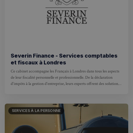
Strictement nécessaires
Performance
Ciblage
Fonctionnalité
Les cookies strictement nécessaires habilitent des
fonctionnalités de base du site Web telles que la
connexion des utilisateurs et la gestion des comptes.
Le site Web ne peut pas être utilisé correctement
Severin Finance - Services comptables
sans les cookies strictement nécessaires.
et fiscaux à Londres
Fournisseur
/
Nom
Expiration
Ce cabinet accompagne les Français à Londres dans tous les aspects
Domaine
de leur fiscalité personnelle et professionnelle. De la déclaration
_px3
5 minutes
Wix.com, Inc.
d'impôts à la gestion d'entreprise, leurs experts offrent des solutions
27
.stripecdn.com
secondes
adaptées aux besoins des particuliers, freelances et sociétés.
SERVICES À LA PERSONNE