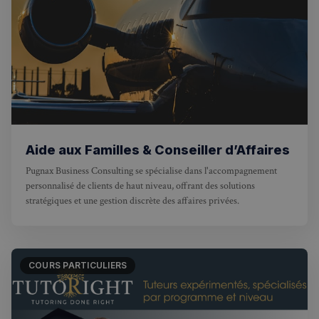
Politique de confidentialité de
Google
CookieScriptConsent
4
CookieScript
semaines
francaisalondres.com
2 jours
Aide aux Familles & Conseiller d’Affaires
Pugnax Business Consulting se spécialise dans l'accompagnement
personnalisé de clients de haut niveau, offrant des solutions
stratégiques et une gestion discrète des affaires privées.
COURS PARTICULIERS
sp_t
1 an
Spotify Inc.
.spotify.com