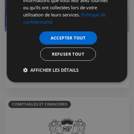
informations que vous leur avez fournies
ou qu'ils ont collectées lors de votre
utilisation de leurs services.
Politique de
confidentialité
ACCEPTER TOUT
Euro Accounting - Des experts-
comptables dédiés à l'excellence au
REFUSER TOUT
service de nos clients
Euro Accounting : Le pont de votre succès entrepreneurial entre la
AFFICHER LES DÉTAILS
France, le Royaume-Uni l'Irlande, la Suisse, l’Italie et Dubai. Le
cabinet offre une gamme complète de services comptables, fiscaux et
Strictement
Performance
Ciblage
commerciaux.
nécessaires
COMPTABLES ET FINANCIERS
Fonctionnalité