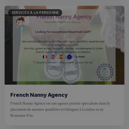
utilisateu
pour amé
l'expérie
SERVICES À LA PERSONNE
utilisateu
le site.
French Nanny Agency
French Nanny Agency est une agence primée spécialisée dans le
placement de nannies qualifiées et bilingues à Londres et au
Royaume-Uni.