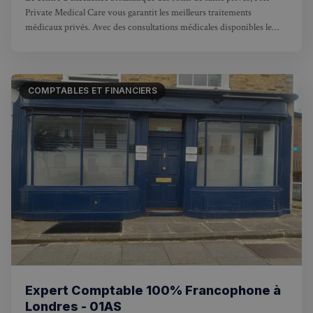
Private Medical Care vous garantit les meilleurs traitements
médicaux privés. Avec des consultations médicales disponibles le
RECHERCHES POPULAIRES
jour même et une ouverture 7 jours sur 7
Annuaire des professionnels
Visites guidées
COMPTABLES ET FINANCIERS
Événements à venir
Expert Comptable 100% Francophone à
Londres - 01AS