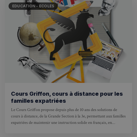
de vis
rapideme
ledit s
EDUCATION - ECOLES
Web.
_ga_94D1NH5B76
.francaisalondres.com
1 an 1
Ce cookie
mois
utilisé pa
__Secure-
.youtube.com
5 mois 4
Google
ROLLOUT_TOKEN
semaines
Analytics
conserve
l'état de 
session.
_pxde
.stripecdn.com
5 minutes
Ce cookie
27
utilisé p
secondes
collecter
données
toute séc
par un pi
souvent u
pour un 
analytiq
anonyme
une
Cours Griffon, cours à distance pour les
optimisa
des
familles expatriées
performa
Le Cours Griffon propose depuis plus de 10 ans des solutions de
_pxvid
1 an
Ce cookie
Wix.com Inc.
utilisé p
.stripecdn.com
cours à distance, de la Grande Section à la 3e, permettant aux familles
suivre le
expatriées de maintenir une instruction solide en français, en
comport
et les
parallèle d’une scolarité dans le système local.
interacti
des