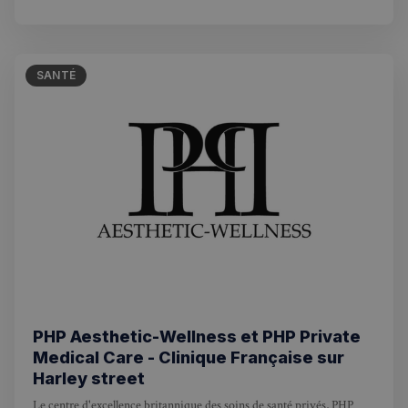
un projet familial, nous sommes là pour que votre arrivée prenne la
forme d’un chez-vous.
SANTÉ
PHP Aesthetic-Wellness et PHP Private
Medical Care - Clinique Française sur
Rechercher dans Français à Londres - Magazine
Harley street
Le centre d'excellence britannique des soins de santé privés, PHP
✨
Recherche
Chatbot IA