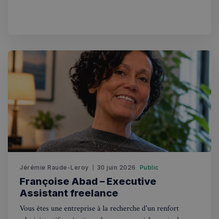
meilleurs traitements médicaux privés. Avec des
_px3
5 minutes
Wix.com, Inc.
27
.stripecdn.com
consultations médicales disponibles le jour même et une
secondes
ouverture 7 jours sur 7
Politique de confidentialité de
Google
Jérémie Raude-Leroy
30 juin 2026
Public
CookieScriptConsent
4
Françoise Abad – Executive
CookieScript
semaines
francaisalondres.com
Assistant freelance
2 jours
Vous êtes une entreprise à la recherche d'un renfort