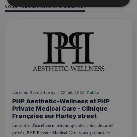
VOUS POURRIEZ ÊTRE INTÉRESSÉ PAR
Strictement
Performance
Ciblage
nécessaires
Fonctionnalité
Strictement nécessaires
Performance
Ciblage
Fonctionnalité
Jérémie Raude-Leroy
22 juil. 2026
Public
Les cookies strictement nécessaires habilitent des
PHP Aesthetic-Wellness et PHP
fonctionnalités de base du site Web telles que la
Private Medical Care - Clinique
connexion des utilisateurs et la gestion des comptes.
Le site Web ne peut pas être utilisé correctement
Française sur Harley street
sans les cookies strictement nécessaires.
Le centre d'excellence britannique des soins de santé
Fournisseur
/
Nom
Expiration
privés, PHP Private Medical Care vous garantit les
Domaine