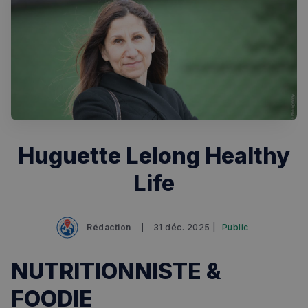
Huguette Lelong Healthy
Life
Rechercher dans Français à Londres - Magazine
✨
Recherche
Chatbot IA
Rédaction
31 déc. 2025 |
Public
RECHERCHES POPULAIRES
NUTRITIONNISTE &
Annuaire des professionnels
FOODIE
Visites guidées