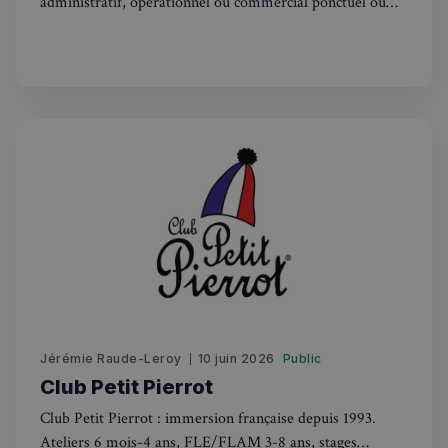
administratif, opérationnel ou commercial ponctuel ou
régulier, un freelance qui veut se recentrer sur son cœur
de métier ou tout simplement un particulier débordé ?
sp_t
1 an
Spotify Inc.
.spotify.com
VISITOR_PRIVACY_METADATA
5 mois 4
YouTube
semaines
.youtube.com
Jérémie Raude-Leroy
10 juin 2026
Public
Club Petit Pierrot
Club Petit Pierrot : immersion française depuis 1993.
Ateliers 6 mois-4 ans, FLE/FLAM 3-8 ans, stages