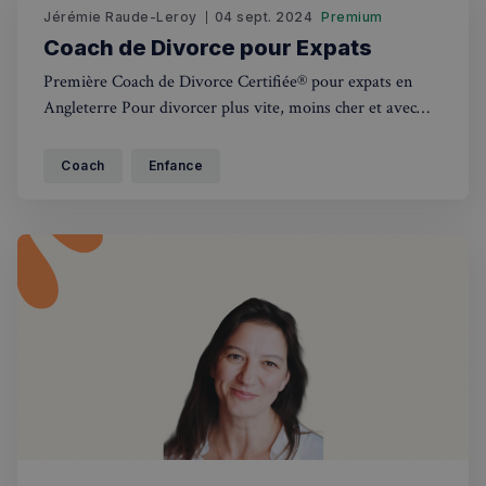
utilisateu
Jérémie Raude-Leroy
04 sept. 2024
Premium
pour amé
Coach de Divorce pour Expats
l'expérie
utilisateu
le site.
Première Coach de Divorce Certifiée® pour expats en
Angleterre Pour divorcer plus vite, moins cher et avec
moins de conflit
Coach
Enfance