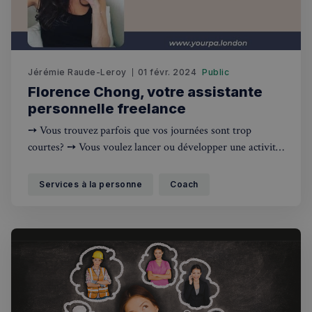
Jérémie Raude-Leroy
01 févr. 2024
Public
Florence Chong, votre assistante
personnelle freelance
➙ Vous trouvez parfois que vos journées sont trop
courtes? ➙ Vous voulez lancer ou développer une activité
professionnelle mais les tâches administratives vous
prennent tout votre temps? ➙ Vous avez un évènement à
Services à la personne
Coach
organiser, un déménagement à préparer ou des vacances
à planifier ? Ex-Assistante de Direction pour des sociétés
internationales en