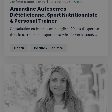
Jérémie Raude-Leroy
28 août 2025
Public
Amandine Auteserres -
Diététicienne, Sport Nutritionniste
& Personal Trainer
Consultation en français or in english. 20 ans d'expertises
dans la nutrition et le sport au service de votre santé,
votre silhouette, vos performances sportives. Je propose
une prise en charge diététique et/ou sportive, sérieuse et
Coach
Beauté / Bien être
personnalisée pour vous accompagner tout au long de
votre parcours à