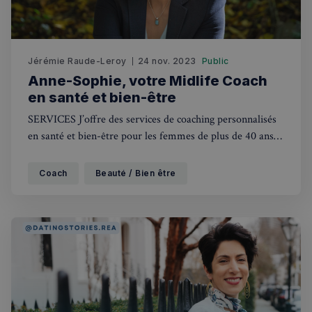
Jérémie Raude-Leroy
24 nov. 2023
Public
Anne-Sophie, votre Midlife Coach
en santé et bien-être
SERVICES J’offre des services de coaching personnalisés
en santé et bien-être pour les femmes de plus de 40 ans
faisant face à des phases de transitions en utilisant des
principes naturopathiques, naturelle et une approche
Coach
Beauté / Bien être
globale de la personne. Je travaille principalement autour
des changements d'habitude