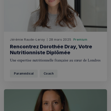
Politique de confidentialité de
Google
Jérémie Raude-Leroy
28 mars 2025
Premium
CookieScriptConsent
4
CookieScript
Rencontrez Dorothée Dray, Votre
semaines
francaisalondres.com
2 jours
Nutritionniste Diplômée
Une expertise nutritionnelle française au cœur de Londres
Paramédical
Coach
sp_t
1 an
Spotify Inc.
.spotify.com