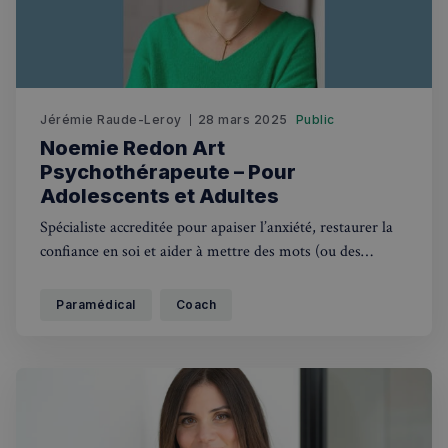
Strictement nécessaires
Performance
Ciblage
Fonctionnalité
Jérémie Raude-Leroy
28 mars 2025
Public
Les cookies strictement nécessaires habilitent des
Noemie Redon Art
fonctionnalités de base du site Web telles que la
connexion des utilisateurs et la gestion des comptes.
Psychothérapeute – Pour
Le site Web ne peut pas être utilisé correctement
Adolescents et Adultes
sans les cookies strictement nécessaires.
Fournisseur
/
Spécialiste accreditée pour apaiser l’anxiété, restaurer la
Nom
Expiration
Domaine
confiance en soi et aider à mettre des mots (ou des
_px3
5 minutes
Wix.com, Inc.
images) sur les émotions.
27
.stripecdn.com
secondes
Paramédical
Coach