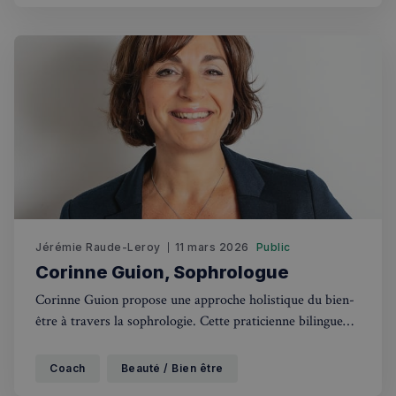
RECHERCHES POPULAIRES
Annuaire des professionnels
Visites guidées
Événements à venir
Jérémie Raude-Leroy
11 mars 2026
Public
Corinne Guion, Sophrologue
Corinne Guion propose une approche holistique du bien-
être à travers la sophrologie. Cette praticienne bilingue
accompagne la communauté française de Londres dans la
gestion du stress et le développement personnel, offrant
Coach
Beauté / Bien être
un premier rendez-vous découverte gratuit.