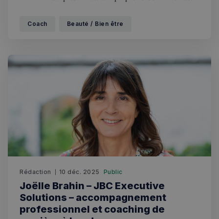
nutritionniste holistique ( approche globale ) pour
reconnecter avec son corps. Bienveillante, experte et
Coach
Beauté / Bien être
efficace, Huguette se spécialise dans les problèmes de
digestion, prise ou perte de poids et/ou addiction au
sucre. Elle apporte son expertise à
Rédaction
10 déc. 2025
Public
Joëlle Brahin – JBC Executive
Solutions – accompagnement
professionnel et coaching de