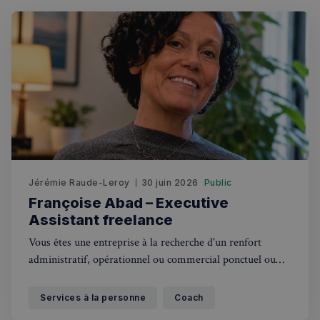
Jérémie Raude-Leroy
30 juin 2026
Public
Françoise Abad – Executive
Assistant freelance
Vous êtes une entreprise à la recherche d'un renfort
administratif, opérationnel ou commercial ponctuel ou
régulier, un freelance qui veut se recentrer sur son cœur
de métier ou tout simplement un particulier débordé ?
Services à la personne
Coach