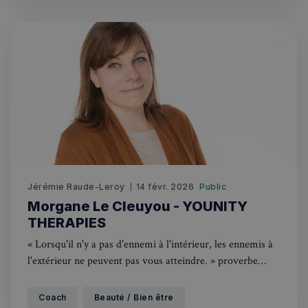
Jérémie Raude-Leroy
14 févr. 2026
Public
Morgane Le Cleuyou - YOUNITY
THERAPIES
« Lorsqu'il n'y a pas d'ennemi à l'intérieur, les ennemis à
l'extérieur ne peuvent pas vous atteindre. » proverbe
africain Les ennemis extérieurs sont nombreux : pression
du travail, développement de carrière, gestion du couple
Coach
Beauté / Bien être