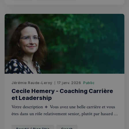
ou de la vie de famille pour n’
Jérémie Raude-Leroy
17 janv. 2026
Public
Cecile Hemery - Coaching Carrière
et Leadership
Votre description 🔹 Vous avez une belle carrière et vous
êtes dans un rôle relativement senior, plutôt par hasard et
en travaillant dur que parce que vous aviez un plan de
carrière structuré ou un objectif précis. En savoir plus 🔹