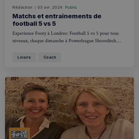
Rédaction
03 avr. 2024
Public
Matchs et entrainements de
football 5 vs 5
Experience Footy à Londres: Football 5 vs 5 pour tous
niveaux, chaque dimanche à Powerleague Shoreditch.
Rejoignez notre communauté internationale et découvrez
le football autrement. Infos sur notre blog, 'Evening
Loisirs
Coach
Standard', BBC. À bientôt!