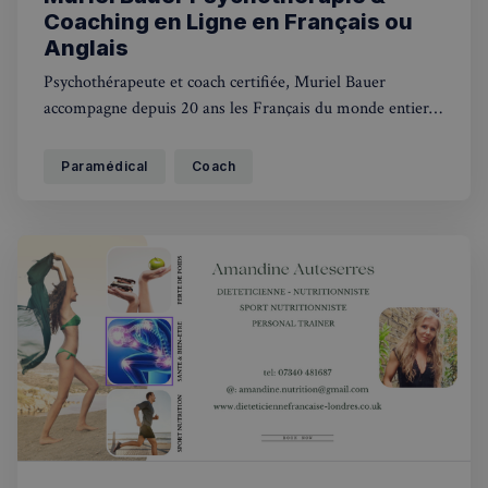
Coaching en Ligne en Français ou
Anglais
Psychothérapeute et coach certifiée, Muriel Bauer
accompagne depuis 20 ans les Français du monde entier.
Basée à Londres, elle allie la profondeur de la
psychothérapie aux outils du coaching pour faciliter
Paramédical
Coach
développement personnel, bien-être et transitions
professionnelles.