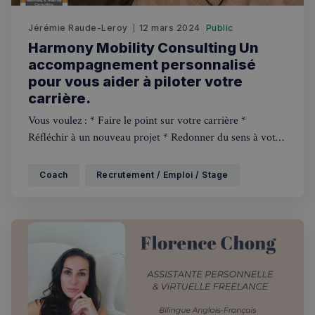
Jérémie Raude-Leroy
12 mars 2024
Public
Harmony Mobility Consulting Un
accompagnement personnalisé
pour vous aider à piloter votre
carrière.
Vous voulez : * Faire le point sur votre carrière *
Réfléchir à un nouveau projet * Redonner du sens à votre
travail * (Re)dynamiser votre carrière * Trouver un job à
Londres * Comprendre le marché de l’emploi *
Coach
Recrutement / Emploi / Stage
Surmonter un challenge professionnel * Amorcer
sereinement le changement * Renouer avec vos
fondamentaux : compétences, valeurs et moteurs