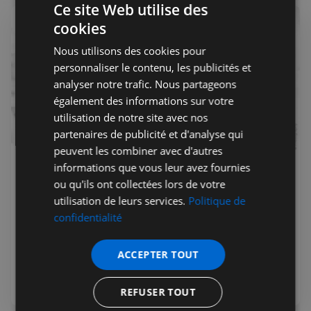
Ce site Web utilise des
cookies
Nous utilisons des cookies pour
personnaliser le contenu, les publicités et
analyser notre trafic. Nous partageons
également des informations sur votre
utilisation de notre site avec nos
partenaires de publicité et d'analyse qui
peuvent les combiner avec d'autres
informations que vous leur avez fournies
Rédaction
27 août 2025
Public
ou qu'ils ont collectées lors de votre
Transformer vos défis en
utilisation de leurs services.
Politique de
opportunités
confidentialité
Audrey Zeitoun, coach certifiée – est à vos côtés avec ses
coaching sur mesure et ses formations impactantes en
ACCEPTER TOUT
entreprise.
Coach
Services à la personne
REFUSER TOUT