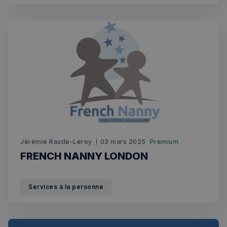
Fournisseur
/
Nom
Expiration
Domaine
_px3
5 minutes
Wix.com, Inc.
27
.stripecdn.com
secondes
Jérémie Raude-Leroy
03 mars 2025
Premium
FRENCH NANNY LONDON
Politique de confidentialité de
Google
Services à la personne
CookieScriptConsent
4
CookieScript
semaines
francaisalondres.com
2 jours