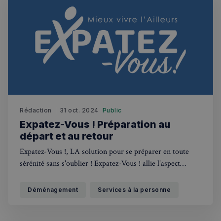
sp_t
1 an
Spotify Inc.
.spotify.com
Rédaction
31 oct. 2024
Public
Expatez-Vous ! Préparation au
départ et au retour
Expatez-Vous !, LA solution pour se préparer en toute
sérénité sans s'oublier ! Expatez-Vous ! allie l'aspect
VISITOR_PRIVACY_METADATA
5 mois 4
YouTube
pratique des préparatifs à l'aspect personnel pour se
semaines
.youtube.com
sentir moins seul.e pendant la période de transition d'un
Déménagement
Services à la personne
pays à un autre.