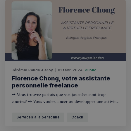
Jérémie Raude-Leroy
01 févr. 2024
Public
Florence Chong, votre assistante
sp_landing
1 jour
Spotify Inc.
personnelle freelance
.spotify.com
➙ Vous trouvez parfois que vos journées sont trop
courtes? ➙ Vous voulez lancer ou développer une activité
professionnelle mais les tâches administratives vous
prennent tout votre temps? ➙ Vous avez un évènement à
Services à la personne
Coach
organiser, un déménagement à préparer ou des vacances
à planifier ? Ex-Assistante de Direction pour des sociétés