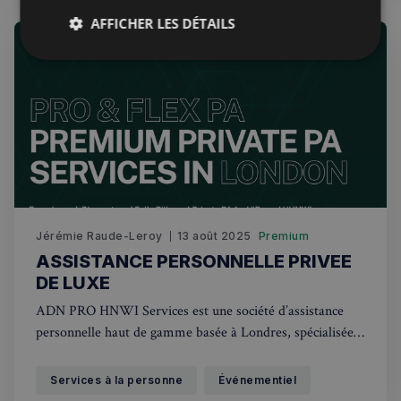
AFFICHER LES DÉTAILS
Strictement
Performance
Ciblage
nécessaires
Fonctionnalité
Jérémie Raude-Leroy
13 août 2025
Premium
ASSISTANCE PERSONNELLE PRIVEE
Strictement nécessaires
Performance
DE LUXE
Ciblage
Fonctionnalité
ADN PRO HNWI Services est une société d’assistance
personnelle haut de gamme basée à Londres, spécialisée
Les cookies strictement nécessaires habilitent des
fonctionnalités de base du site Web telles que la
dans l’accompagnement sur mesure des clients fortunés
connexion des utilisateurs et la gestion des comptes.
(HNWI) et des familles internationales.
Le site Web ne peut pas être utilisé correctement
Services à la personne
Événementiel
sans les cookies strictement nécessaires.