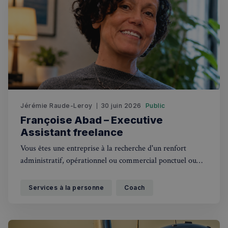
Jérémie Raude-Leroy
30 juin 2026
Public
Françoise Abad – Executive
Assistant freelance
Vous êtes une entreprise à la recherche d'un renfort
administratif, opérationnel ou commercial ponctuel ou
régulier, un freelance qui veut se recentrer sur son cœur
de métier ou tout simplement un particulier débordé ?
Services à la personne
Coach