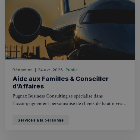
Rechercher dans Français à Londres - Magazine
✨
Recherche
Chatbot IA
RECHERCHES POPULAIRES
Annuaire des professionnels
Visites guidées
Rédaction
24 avr. 2026
Public
Aide aux Familles & Conseiller
Événements à venir
d’Affaires
Pugnax Business Consulting se spécialise dans
l'accompagnement personnalisé de clients de haut niveau,
offrant des solutions stratégiques et une gestion discrète
des affaires privées.
Services à la personne