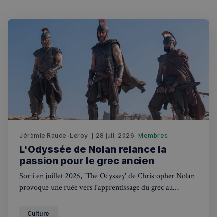
Jérémie Raude-Leroy
28 juil. 2026
Membres
L'Odyssée de Nolan relance la
passion pour le grec ancien
Sorti en juillet 2026, 'The Odyssey' de Christopher Nolan
provoque une ruée vers l'apprentissage du grec au
Royaume-Uni et relance le débat sur l'hellénisme au
cinéma.
Culture