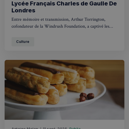
Lycée Français Charles de Gaulle De
utilisateu
pour amé
Londres
l'expérie
utilisateu
Entre mémoire et transmission, Arthur Torrington,
le site.
cofondateur de la Windrush Foundation, a captivé les
lycéens de Charles de Gaulle en retraçant l'épopée
méconnue de ces milliers de Caribéens venus rebâtir le
Culture
Royaume-Uni d'après-guerre.
Antoine Melon
11 sept. 2025
Public