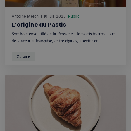
Antoine Melon
10 juil. 2025
Public
L'origine du Pastis
Symbole ensoleillé de la Provence, le pastis incarne l’art
de vivre à la française, entre cigales, apéritif et
convivialité. Né après l’interdiction de l’absinthe, il a su
conquérir les cœurs et les verres. À Londres,
Culture
HOMETAINMENT vous invite à en retrouver toute la
magie, chez vous.