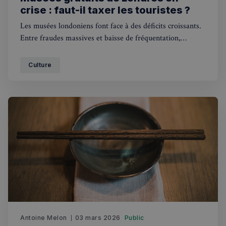
crise : faut-il taxer les touristes ?
Les musées londoniens font face à des déficits croissants.
Entre fraudes massives et baisse de fréquentation,
l'introduction d'une taxe touristique pourrait-elle sauver
Politique de confidentialité de
Google
ces institutions emblématiques ?
Culture
CookieScriptConsent
4
CookieScript
semaines
francaisalondres.com
2 jours
sp_t
1 an
Spotify Inc.
.spotify.com
Antoine Melon
03 mars 2026
Public