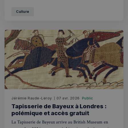
£127,8 millions pour améliorer l'accès à la culture post-
COVID.
Culture
Jérémie Raude-Leroy
07 avr. 2026
Public
Tapisserie de Bayeux à Londres :
polémique et accès gratuit
La Tapisserie de Bayeux arrive au British Museum en