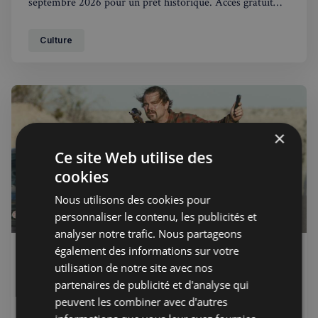
septembre 2026 pour un prêt historique. Accès gratuit
prévu mais vive polémique en France sur les risques de
transport de ce trésor millénaire.
Culture
×
Ce site Web utilise des
cookies
Nous utilisons des cookies pour
personnaliser le contenu, les publicités et
analyser notre trafic. Nous partageons
également des informations sur votre
Rédaction
16 mars 2026
Membres
utilisation de notre site avec nos
'One Battle After Another'
partenaires de publicité et d'analyse qui
remporte l'Oscar du meilleur film
peuvent les combiner avec d'autres
2026