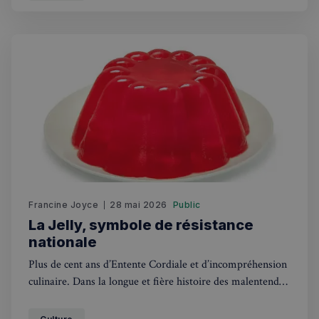
Francine Joyce
28 mai 2026
Public
La Jelly, symbole de résistance
nationale
Plus de cent ans d’Entente Cordiale et d’incompréhension
culinaire. Dans la longue et fière histoire des malentendus
franco-britanniques, il existe une affaire plus intrigante
que Waterloo et le tunnel sous la Manche réunis : cette