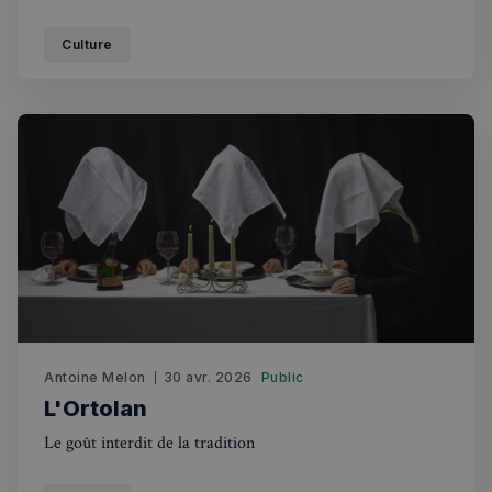
l’obscurité, éclaire l’ordinaire d’une lumière sacrée et
continue d’influencer les artistes modernes - Manet, Dalí,
Culture
Balenciaga ...
Antoine Melon
30 avr. 2026
Public
L'Ortolan
Le goût interdit de la tradition