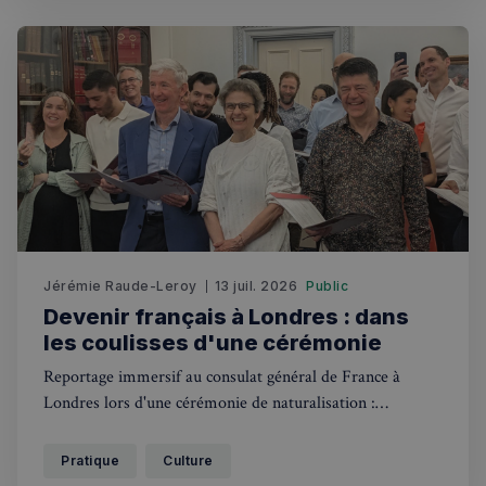
Jérémie Raude-Leroy
13 juil. 2026
Public
Devenir français à Londres : dans
les coulisses d'une cérémonie
Reportage immersif au consulat général de France à
Londres lors d'une cérémonie de naturalisation :
symboles républicains, anecdotes et témoignages de
Rechercher dans Français à Londres - Magazine
nouveaux citoyens français.
Pratique
Culture
✨
Recherche
Chatbot IA