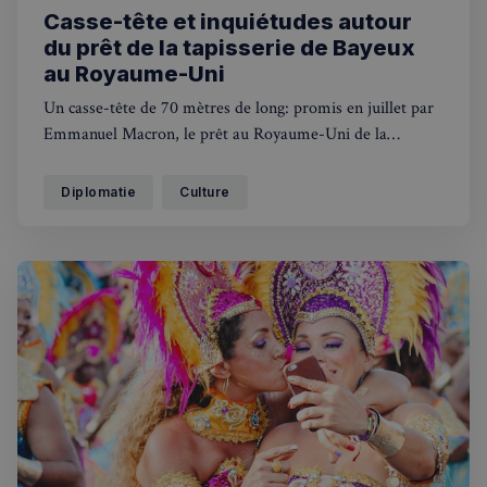
Casse-tête et inquiétudes autour
du prêt de la tapisserie de Bayeux
au Royaume-Uni
Un casse-tête de 70 mètres de long: promis en juillet par
Emmanuel Macron, le prêt au Royaume-Uni de la
tapisserie de Bayeux continue de faire des vagues et
alimente des craintes de détérioration de ce chef-d'œuvre
Diplomatie
Culture
millénaire, classé par l'Unesco.