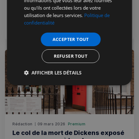
informations que vous leur avez fournies
Le film de Paul Thomas Anderson 'One Battle After
ou qu'ils ont collectées lors de votre
Another' triomphe aux Oscars 2026, remportant six
utilisation de leurs services.
Politique de
statuettes dont le prestigieux prix du meilleur film.
confidentialité
Culture
ACCEPTER TOUT
REFUSER TOUT
AFFICHER LES DÉTAILS
Strictement
Performance
Ciblage
nécessaires
Fonctionnalité
Rédaction
09 mars 2026
Premium
Le col de la mort de Dickens exposé