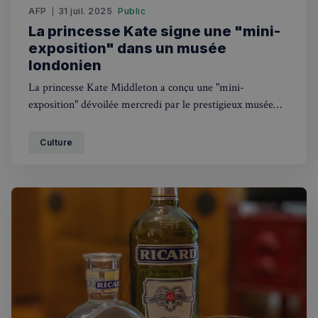
AFP
31 juil. 2025
Public
La princesse Kate signe une "mini-
exposition" dans un musée
londonien
La princesse Kate Middleton a conçu une "mini-
exposition" dévoilée mercredi par le prestigieux musée
Victoria and Albert (V&A) de Londres, dont elle est la
marraine au nom de la famille royale britannique.
Culture