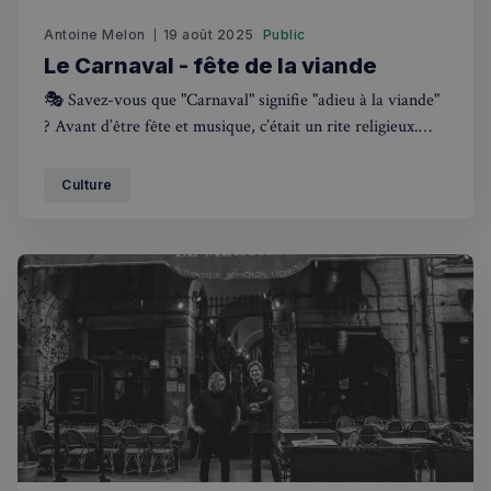
Antoine Melon
19 août 2025
Public
Le Carnaval - fête de la viande
🎭 Savez-vous que "Carnaval" signifie "adieu à la viande"
? Avant d’être fête et musique, c’était un rite religieux.
Découvrez ses origines et celles du Carnaval de Notting
Hill, célébration caribéenne incontournable à Londres fin
Culture
août. Une histoire à lire avant de faire la fête !