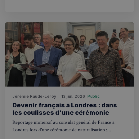
_px3
5 minutes
Wix.com, Inc.
27
.stripecdn.com
secondes
Politique de confidentialité de
Google
Jérémie Raude-Leroy
13 juil. 2026
Public
Devenir français à Londres : dans
CookieScriptConsent
4
CookieScript
les coulisses d'une cérémonie
semaines
francaisalondres.com
2 jours
Reportage immersif au consulat général de France à
Londres lors d'une cérémonie de naturalisation :
symboles républicains, anecdotes et témoignages de