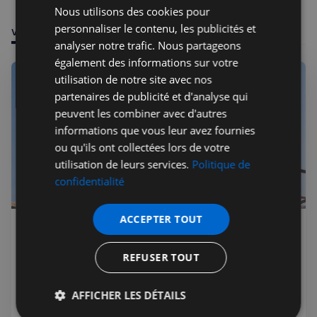
Nous utilisons des cookies pour
personnaliser le contenu, les publicités et
VOUS POURRIEZ ÊTRE INTÉRESSÉ PAR
analyser notre trafic. Nous partageons
également des informations sur votre
utilisation de notre site avec nos
partenaires de publicité et d'analyse qui
peuvent les combiner avec d'autres
informations que vous leur avez fournies
ou qu'ils ont collectées lors de votre
utilisation de leurs services.
Politique de
confidentialité
ACCEPTER TOUT
Jérémie Raude-Leroy
28 juil. 2026
Membres
L'Odyssée de Nolan relance la
REFUSER TOUT
passion pour le grec ancien
Sorti en juillet 2026, 'The Odyssey' de Christopher Nolan
AFFICHER LES DÉTAILS
provoque une ruée vers l'apprentissage du grec au