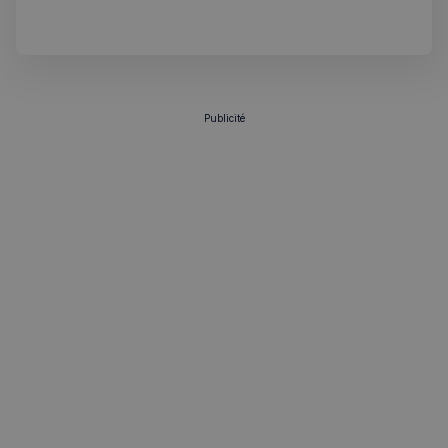
nouveaux citoyens français.
Publicité
sp_t
1 an
Spotify Inc.
.spotify.com
VISITOR_PRIVACY_METADATA
5 mois 4
YouTube
semaines
.youtube.com