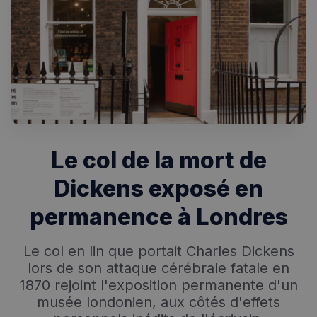
Rechercher dans Français à Londres - Magazine
✨
Recherche
Chatbot IA
Le col de la mort de
RECHERCHES POPULAIRES
Dickens exposé en
Annuaire des professionnels
permanence à Londres
Visites guidées
Le col en lin que portait Charles Dickens
Événements à venir
lors de son attaque cérébrale fatale en
1870 rejoint l'exposition permanente d'un
musée londonien, aux côtés d'effets