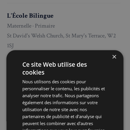
L'École Bilingue
Maternelle · Primaire
St David's Welsh Church, St Mary's Terrace, W2
1SJ
×
Ce site Web utilise des
L'École de Battersea
cookies
Primaire
Nous utilisons des cookies pour
Trott Street, SW11 3DS
personnaliser le contenu, les publicités et
analyser notre trafic. Nous partageons
Fiche FAL
·
lecoledebattersea.co.uk
également des informations sur votre
utilisation de notre site avec nos
partenaires de publicité et d'analyse qui
L'École des Petits de Battersea
peuvent les combiner avec d'autres