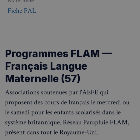
Maternelle
de vis
rapideme
ledit s
Fiche FAL
Web.
_ga_94D1NH5B76
.francaisalondres.com
1 an 1
Ce cookie
mois
utilisé pa
__Secure-
.youtube.com
5 mois 4
Google
ROLLOUT_TOKEN
semaines
Analytics
conserve
l'état de 
session.
_pxde
.stripecdn.com
5 minutes
Ce cookie
Programmes FLAM —
27
utilisé p
secondes
collecter
données
Français Langue
toute séc
par un pi
souvent u
Maternelle (57)
pour un 
analytiq
anonyme
Associations soutenues par l'AEFE qui
une
optimisa
des
proposent des cours de français le mercredi ou
performa
le samedi pour les enfants scolarisés dans le
_pxvid
1 an
Ce cookie
Wix.com Inc.
utilisé p
.stripecdn.com
système britannique. Réseau Parapluie FLAM,
suivre le
comport
présent dans tout le Royaume-Uni.
et les
interacti
des