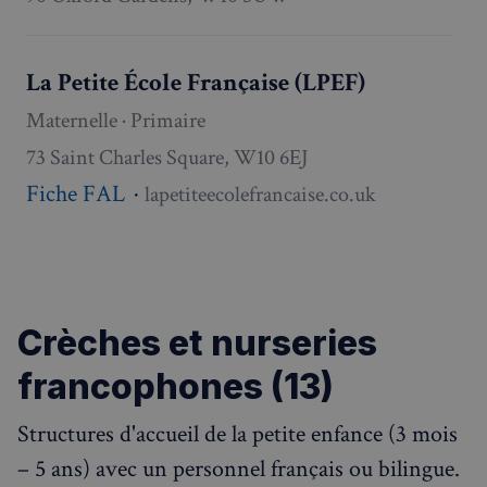
La Petite École Française (LPEF)
Politique de confidentialité de
Maternelle · Primaire
Google
73 Saint Charles Square, W10 6EJ
CookieScriptConsent
4
CookieScript
Fiche FAL
·
lapetiteecolefrancaise.co.uk
semaines
francaisalondres.com
2 jours
Crèches et nurseries
francophones (13)
Structures d'accueil de la petite enfance (3 mois
sp_t
1 an
Spotify Inc.
.spotify.com
– 5 ans) avec un personnel français ou bilingue.