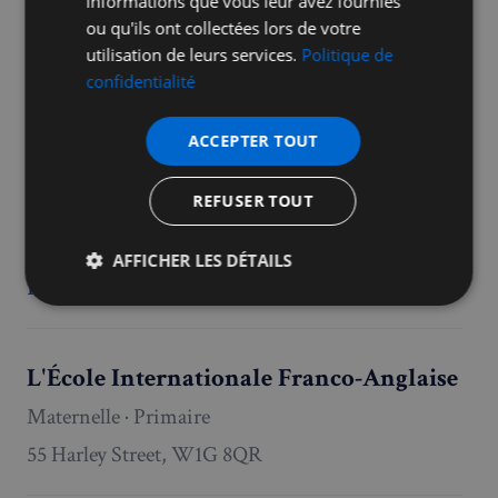
informations que vous leur avez fournies
Maternelle · Primaire
ou qu'ils ont collectées lors de votre
Trott Street, SW11 3DS
utilisation de leurs services.
Politique de
Fiche FAL
confidentialité
ACCEPTER TOUT
L'École des Petits de Fulham
REFUSER TOUT
Maternelle · Primaire
2 Hazlebury Road, SW6 2NB
AFFICHER LES DÉTAILS
Fiche FAL
Strictement
Performance
Ciblage
nécessaires
L'École Internationale Franco-Anglaise
Maternelle · Primaire
Fonctionnalité
55 Harley Street, W1G 8QR