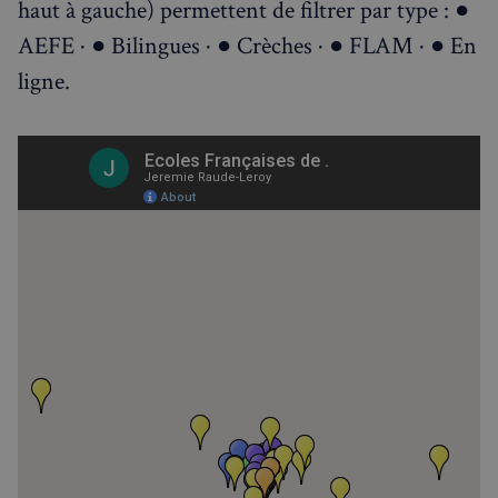
haut à gauche) permettent de filtrer par type : ●
AEFE · ● Bilingues · ● Crèches · ● FLAM · ● En
RECHERCHES POPULAIRES
ligne.
Annuaire des professionnels
Visites guidées
Événements à venir