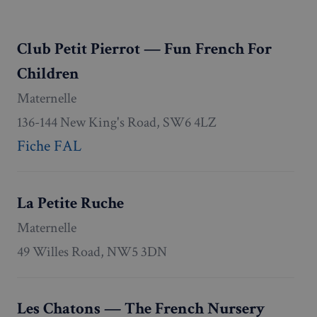
Club Petit Pierrot — Fun French For
Children
VISITOR_PRIVACY_METADATA
5 mois 4
YouTube
semaines
.youtube.com
Maternelle
136-144 New King's Road, SW6 4LZ
Fiche FAL
La Petite Ruche
Maternelle
49 Willes Road, NW5 3DN
Les Chatons — The French Nursery