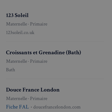
utilisateu
pour amé
l'expérie
123 Soleil
utilisateu
le site.
Maternelle · Primaire
123soleil.co.uk
Croissants et Grenadine (Bath)
Maternelle · Primaire
Bath
Douce France London
Maternelle · Primaire
Fiche FAL
·
doucefrancelondon.com