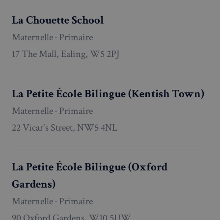
La Chouette School
Strictement nécessaires
Performance
Maternelle · Primaire
Ciblage
Fonctionnalité
17 The Mall, Ealing, W5 2PJ
Les cookies strictement nécessaires habilitent des
fonctionnalités de base du site Web telles que la
connexion des utilisateurs et la gestion des comptes.
Le site Web ne peut pas être utilisé correctement
La Petite École Bilingue (Kentish Town)
sans les cookies strictement nécessaires.
Maternelle · Primaire
Fournisseur
/
Nom
Expiration
Domaine
22 Vicar's Street, NW5 4NL
_px3
5 minutes
Wix.com, Inc.
27
.stripecdn.com
secondes
La Petite École Bilingue (Oxford
Gardens)
Maternelle · Primaire
90 Oxford Gardens, W10 5UW