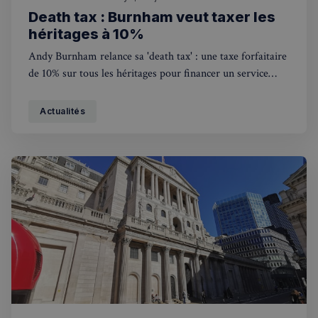
Death tax : Burnham veut taxer les
héritages à 10%
Andy Burnham relance sa 'death tax' : une taxe forfaitaire
de 10% sur tous les héritages pour financer un service
national de soins gratuit. Ce que ça change pour les
Français au Royaume-Uni.
Actualités