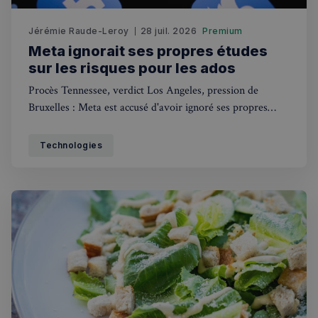
Jérémie Raude-Leroy
28 juil. 2026
Premium
Strictement nécessaires
Performance
Meta ignorait ses propres études
Ciblage
Fonctionnalité
sur les risques pour les ados
Procès Tennessee, verdict Los Angeles, pression de
Les cookies strictement nécessaires habilitent des
fonctionnalités de base du site Web telles que la
Bruxelles : Meta est accusé d'avoir ignoré ses propres
connexion des utilisateurs et la gestion des comptes.
études sur les dangers d'Instagram pour les adolescents.
Le site Web ne peut pas être utilisé correctement
sans les cookies strictement nécessaires.
Technologies
Fournisseur
/
Nom
Expiration
Domaine
_px3
5 minutes
Wix.com, Inc.
27
.stripecdn.com
secondes