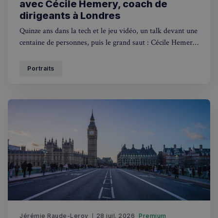
avec Cécile Hemery, coach de
dirigeants à Londres
Quinze ans dans la tech et le jeu vidéo, un talk devant une
centaine de personnes, puis le grand saut : Cécile Hemery
est devenue coach de dirigeants. Sa spécialité ? Sortir les «
bons élèves » du plafond de verre où leur sérieux les
Portraits
enferme.
Jérémie Raude-Leroy
28 juil. 2026
Premium