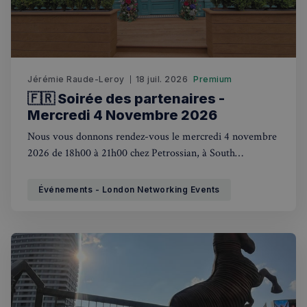
Jérémie Raude-Leroy
18 juil. 2026
Premium
🇫🇷 Soirée des partenaires -
Mercredi 4 Novembre 2026
Nous vous donnons rendez-vous le mercredi 4 novembre
2026 de 18h00 à 21h00 chez Petrossian, à South
Kensington, pour une soirée networking placée sous le
signe de l'art de vivre à la française.
Événements - London Networking Events