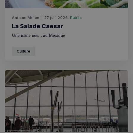
Antoine Melon
27 juil. 2026
Public
La Salade Caesar
Politique de confidentialité de
Google
Une icône née… au Mexique
CookieScriptConsent
4
CookieScript
Culture
semaines
francaisalondres.com
2 jours
sp_t
1 an
Spotify Inc.
.spotify.com