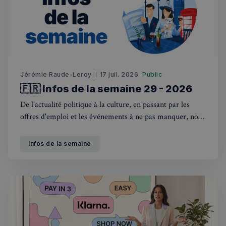
Jérémie Raude-Leroy
17 juil. 2026
Public
🇫🇷 Infos de la semaine 29 - 2026
De l'actualité politique à la culture, en passant par les
offres d'emploi et les événements à ne pas manquer, nous
sommes là pour vous tenir au courant de tout ce qui se
passe outre-Manche. Rejoignez-nous dans ce voyage
Infos de la semaine
hebdomadaire. Bonne lecture! 🇫🇷🇬🇧