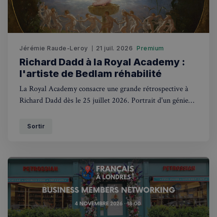
utilisateu
pour amé
l'expérie
utilisateu
le site.
Jérémie Raude-Leroy
21 juil. 2026
Premium
Richard Dadd à la Royal Academy :
l'artiste de Bedlam réhabilité
La Royal Academy consacre une grande rétrospective à
Richard Dadd dès le 25 juillet 2026. Portrait d'un génie
victorien interné 40 ans à Bedlam.
Sortir