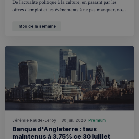
De l'actualité politique à la culture, en passant par les
offres d'emploi et les événements à ne pas manquer, nous
sommes là pour vous tenir au courant de tout ce qui se
passe outre-Manche. Rejoignez-nous dans ce voyage
Infos de la semaine
hebdomadaire. Bonne lecture! 🇫🇷🇬🇧
Jérémie Raude-Leroy
30 juil. 2026
Premium
Banque d'Angleterre : taux
maintenus à 3,75% ce 30 juillet