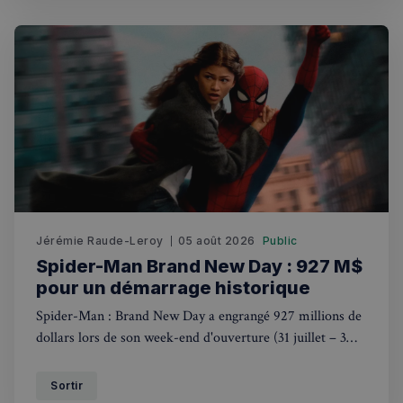
Jérémie Raude-Leroy
05 août 2026
Public
Spider-Man Brand New Day : 927 M$
pour un démarrage historique
Spider-Man : Brand New Day a engrangé 927 millions de
dollars lors de son week-end d'ouverture (31 juillet – 3
août 2026), signant le deuxième plus gros démarrage de
l'histoire du cinéma.
Sortir