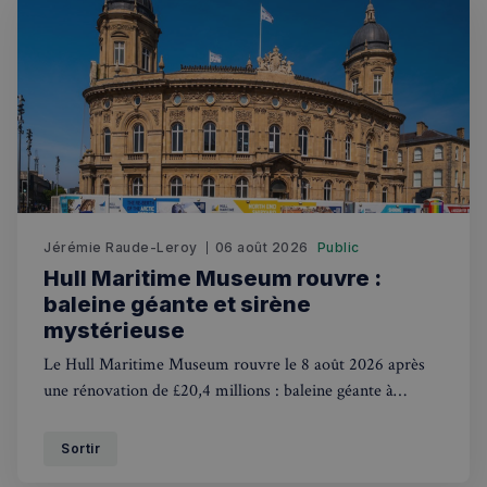
RECHERCHES POPULAIRES
Annuaire des professionnels
Visites guidées
Événements à venir
Jérémie Raude-Leroy
06 août 2026
Public
Hull Maritime Museum rouvre :
baleine géante et sirène
mystérieuse
Le Hull Maritime Museum rouvre le 8 août 2026 après
une rénovation de £20,4 millions : baleine géante à
explorer et mystérieuse sirène singe victorienne au
programme.
Sortir