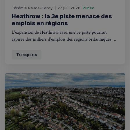
Jérémie Raude-Leroy
27 juil. 2026
Public
Heathrow : la 3e piste menace des
emplois en régions
VISITOR_PRIVACY_METADATA
5 mois 4
YouTube
L'expansion de Heathrow avec une 3e piste pourrait
semaines
.youtube.com
aspirer des milliers d'emplois des régions britanniques.
Ce que cela change pour les Français au UK.
Transports