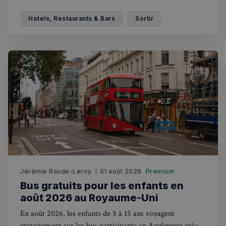
déjeuner anglais, servi dans la salle édouardienne du
Grand Divan, vaut à lui seul le détour.
Hotels, Restaurants & Bars
Sortir
Jérémie Raude-Leroy
01 août 2026
Premium
Bus gratuits pour les enfants en
août 2026 au Royaume-Uni
En août 2026, les enfants de 5 à 15 ans voyagent
gratuitement sur les bus participants en Angleterre grâce