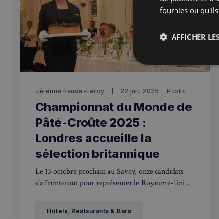
fournies ou qu'ils
AFFICHER LES
Strictemen
nécessaire
Jérémie Raude-Leroy
22 juil. 2025
Public
Championnat du Monde de
Pâté-Croûte 2025 :
Londres accueille la
sélection britannique
Les cookies stricteme
la gestion des compte
Le 13 octobre prochain au Savoy, onze candidats
s'affronteront pour représenter le Royaume-Uni et
Nom
l'Irlande lors de la grande finale de décembre à
Lyon.
_px3
Hotels, Restaurants & Bars