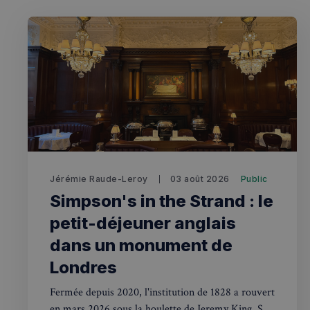
Rech
RECHERCH
Annuaire 
Visites g
Jérémie Raude-Leroy
03 août 2026
Public
Événemen
Simpson's in the Strand : le
petit-déjeuner anglais
dans un monument de
Londres
Fermée depuis 2020, l'institution de 1828 a rouvert
en mars 2026 sous la houlette de Jeremy King. Son