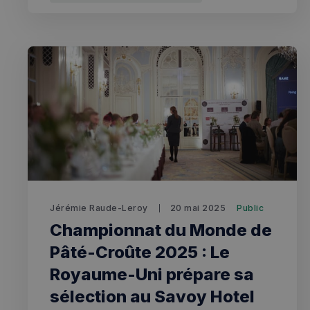
CookieScriptConse
sp_t
VISITOR_PRIVACY_
Jérémie Raude-Leroy
20 mai 2025
Public
sp_landing
Championnat du Monde de
Pâté-Croûte 2025 : Le
Royaume-Uni prépare sa
Nom
Nom
sélection au Savoy Hotel
Nom
bokunSessionId_e3
3401-4174-94a9-