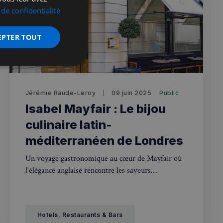
 de confidentialité
EPTER TOUT
nctionnalité
Jérémie Raude-Leroy
09 juin 2025
Public
Isabel Mayfair : Le bijou
culinaire latin-
méditerranéen de Londres
Un voyage gastronomique au cœur de Mayfair où
 des utilisateurs et
l'élégance anglaise rencontre les saveurs
aires.
ensoleillées du bassin méditerranéen et
d'Amérique latine.
écurité, pour détecter
Hotels, Restaurants & Bars
et minimiser le
 peut collecter des