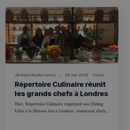
fermer
esc
es - Magazine
Jérémie Raude-Leroy
20 mai 2026
Public
Répertoire Culinaire réunit
les grands chefs à Londres
Hier, Répertoire Culinaire organisait son Dining
Edits à la Maison Ani à Londres, réunissant chefs
étoilés et talents de la gastronomie londonienne.