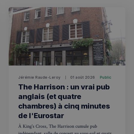
✨
erche
Chatbot IA
Rechercher dans Français à Londr
ES POPULAIRES
des professionnels
uidées
Jérémie Raude-Leroy
01 août 2026
Public
ts à venir
The Harrison : un vrai pub
anglais (et quatre
chambres) à cinq minutes
de l'Eurostar
À King's Cross, The Harrison cumule pub
indépendant, salle de concert au sous-sol et quatre