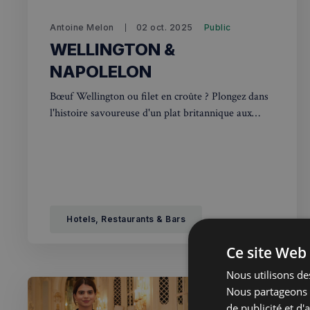
Antoine Melon
02 oct. 2025
Public
WELLINGTON &
NAPOLELON
Bœuf Wellington ou filet en croûte ? Plongez dans
l'histoire savoureuse d'un plat britannique aux
racines bien françaises — et dans la vie du duc qui
lui a donné son nom.
Hotels, Restaurants & Bars
Ce site Web 
Nous utilisons des
Nous partageons é
de publicité et d