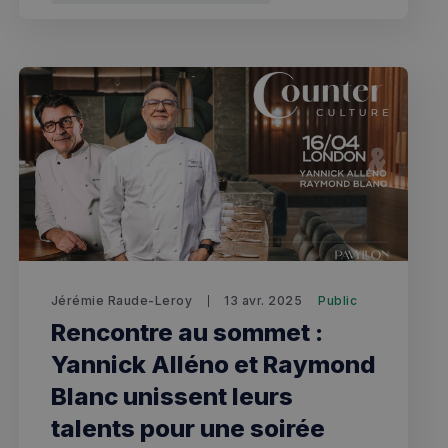
 l'ID du périphérique
erminer un
f.
Cookie-Script.com
 consentement des
st nécessaire que la
com fonctionne
té du plugin Spotify
ionnalité intersite.
le consentement de
tialité pour leur
e les données sur le
t diverses
ialité, en veillant à
orées lors des
Jérémie Raude-Leroy
13 avr. 2025
Public
té du plugin Spotify
Rencontre au sommet :
ionnalité intersite.
Yannick Alléno et Raymond
Blanc unissent leurs
talents pour une soirée