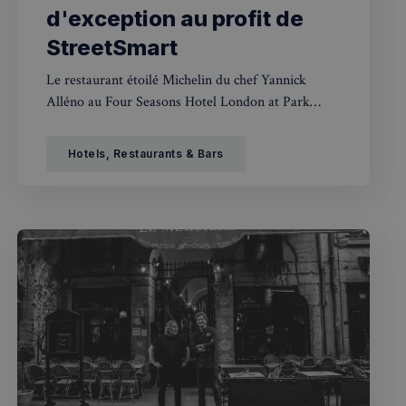
d'exception au profit de
StreetSmart
Le restaurant étoilé Michelin du chef Yannick
Alléno au Four Seasons Hotel London at Park
Lane présente une création pâtissière spectaculaire
pour les fêtes, dont une partie des bénéfices
Hotels, Restaurants & Bars
soutiendra les sans-abri.