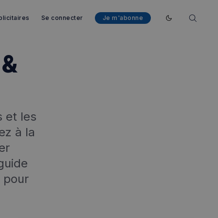
licitaires
Se connecter
Je m'abonne
Enable dark mod
 &
 et les
z à la
er
guide
l pour