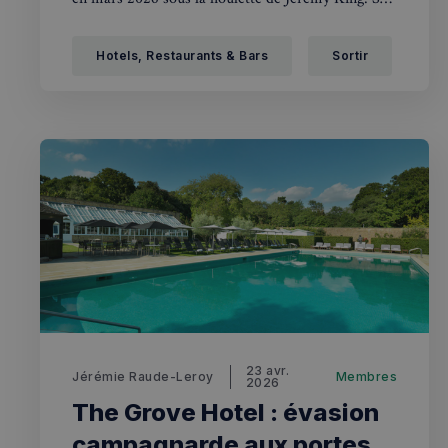
petit-déjeuner anglais, servi dans la salle
édouardienne du Grand Divan, vaut à lui seul le
Hotels, Restaurants & Bars
Sortir
détour.
23 avr.
Jérémie Raude-Leroy
Membres
2026
The Grove Hotel : évasion
campagnarde aux portes