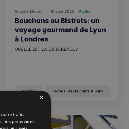
Antoine Melon
10 août 2025
Public
Bouchons ou Bistrots: un
voyage gourmand de Lyon
à Londres
QUELLE EST LA DIFFERENCE ?
Culture
Hotels, Restaurants & Bars
×
notre trafic.
ec nos partenaires
vous leur avez