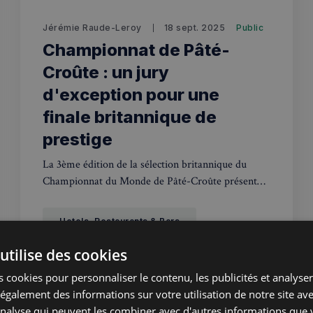
Jérémie Raude-Leroy
18 sept. 2025
Public
Championnat de Pâté-
Croûte : un jury
d'exception pour une
finale britannique de
prestige
La 3ème édition de la sélection britannique du
Championnat du Monde de Pâté-Croûte présentée
par Classic Fine Foods se déroulera le 13 octobre
2025 dans le cadre prestigieux du Savoy Hotel.
Hotels, Restaurants & Bars
utilise des cookies
 cookies pour personnaliser le contenu, les publicités et analyser 
galement des informations sur votre utilisation de notre site av
'analyse qui peuvent les combiner avec d'autres informations que 