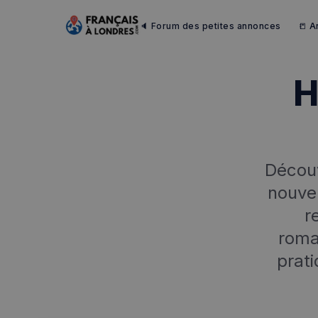
🔈 Forum des petites annonces
📒 A
H
Découv
nouve
r
roma
prati