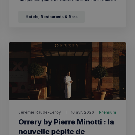
chambres avec petit-déjeuner. Un bon plan pour
visiter Londres.
Hotels, Restaurants & Bars
Jérémie Raude-Leroy
16 avr. 2026
Premium
Orrery by Pierre Minotti : la
nouvelle pépite de