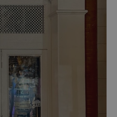
fermer
esc
es - Magazine