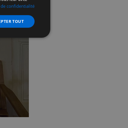
 de confidentialité
EPTER TOUT
nctionnalité
 des utilisateurs et
aires.
écurité, pour détecter
et minimiser le
 peut collecter des