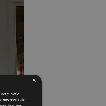
×
notre trafic.
ec nos partenaires
vous leur avez