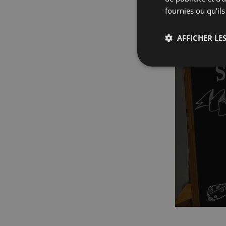
fournies ou qu'ils
AFFICHER LES
Strictemen
nécessaire
Les cookies stricteme
la gestion des compte
Nom
_px3