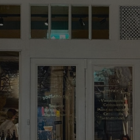
✨
erche
Chatbot IA
Rechercher dans Français à Londr
ES POPULAIRES
des professionnels
uidées
ts à venir