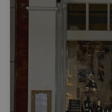
Rech
RECHERCH
Annuaire 
Visites g
Événemen