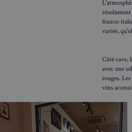
L'atmosphèr
résolument 
franco-itali
CookieScriptConse
variée, qu'e
sp_t
Côté cave, 
VISITOR_PRIVACY_
avec une sél
rouges. Les 
vins accessi
sp_landing
Nom
Nom
Nom
bokunSessionId_e3
3401-4174-94a9-