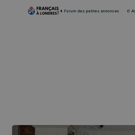
🔈 Forum des petites annonces
📒 A