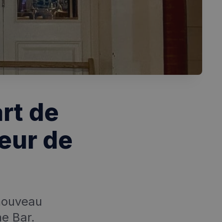
art de
cœur de
 nouveau
ne Bar.