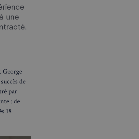
érience
 à une
ntracté.
St George
 succès de
tré par
nte : de
ès 18