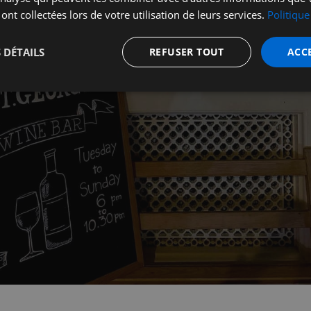
 ont collectées lors de votre utilisation de leurs services.
Politique
 DÉTAILS
REFUSER TOUT
ACC
t
Performance
Ciblage
Fo
s
Strictement nécessaires
Performance
Ciblage
Fonctionnalité
nt nécessaires habilitent des fonctionnalités de base du site Web telles que la connexion
s. Le site Web ne peut pas être utilisé correctement sans les cookies strictement nécess
Fournisseur
/
Expiration
Description
Domaine
5 minutes
Ce cookie est utilisé à des fins de s
Wix.com, Inc.
27
les visiteurs malveillants sur le site 
.stripecdn.com
secondes
blocage des utilisateurs légitimes. Il