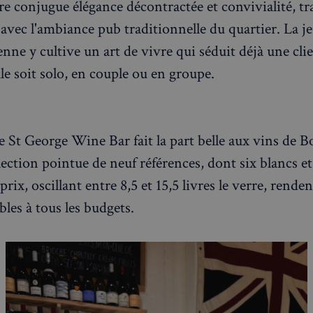
e conjugue élégance décontractée et convivialité, t
informations telles que l'adresse IP,
et l'activité de navigation pour dét
avec l'ambiance pub traditionnelle du quartier. La j
comportement potentiellement noci
enne y cultive un art de vivre qui séduit déjà une cli
nt
4
Ce cookie est utilisé par le service 
CookieScript
semaines
pour mémoriser les préférences de
francaisalondres.com
2 jours
visiteurs en matière de cookies. Il e
lle soit solo, en couple ou en groupe.
bannière de cookies Cookie-Script.
correctement.
Politique de confidentialité de Google
1 an
Requis pour garantir la fonctionnali
Spotify Inc.
intégré. Cela n'entraîne aucune fonct
.spotify.com
le St George Wine Bar fait la part belle aux vins de 
METADATA
5 mois 4
Ce cookie est utilisé pour stocker 
YouTube
semaines
l'utilisateur et les choix de confiden
.youtube.com
ection pointue de neuf références, dont six blancs et
interaction avec le site. Il enregistr
consentement du visiteur concernan
politiques et paramètres de confident
prix, oscillant entre 8,5 et 15,5 livres le verre, rende
ce que leurs préférences soient hon
prochaines sessions.
bles à tous les budgets.
1 jour
Requis pour garantir la fonctionnali
Spotify Inc.
intégré. Cela n'entraîne aucune fonct
.spotify.com
Fournisseur
Fournisseur
/
/
Domaine
Expiration
Description
Expiration
Description
Domaine
Fournisseur
/
Expiration
Description
1aadc8-
francaisalondres.com
19
Domaine
minutes