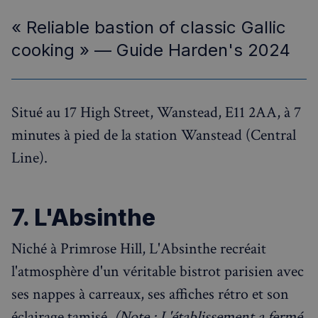
« Reliable bastion of classic Gallic
sp_landing
1 jour
Spotify Inc.
.spotify.com
cooking » — Guide Harden's 2024
Situé au 17 High Street, Wanstead, E11 2AA, à 7
minutes à pied de la station Wanstead (Central
Line).
Nom
Fournisseur
/
Domaine
Expira
Fournisseur
/
Nom
Expiration
Descript
bokunSessionId_e31aadc8-
francaisalondres.com
19
Domaine
7. L'Absinthe
3401-4174-94a9-
minu
Fournisseur
/
Nom
Expiration
Descr
7d86413a71e5
59
OAID
1 an
Associé à
OpenX Technologies
Domaine
secon
platefor
Inc.
publicita
Niché à Primrose Hill, L'Absinthe recréait
servedby.revive-
VISITOR_INFO1_LIVE
5 mois 4
Ce co
Google LLC
destination_url
forum.francaisalondres.com
Sessi
bannière
adserver.net
semaines
est dé
.youtube.com
OpenX p
par Y
l'atmosphère d'un véritable bistrot parisien avec
__stripe_mid
1 a
Stripe Inc.
les édite
pour 
.francaisalondres.com
Enregistr
une t
ses nappes à carreaux, ses affiches rétro et son
des publi
des
spécifiqu
préfé
éclairage tamisé.
(Note : L'établissement a fermé
ont été
de