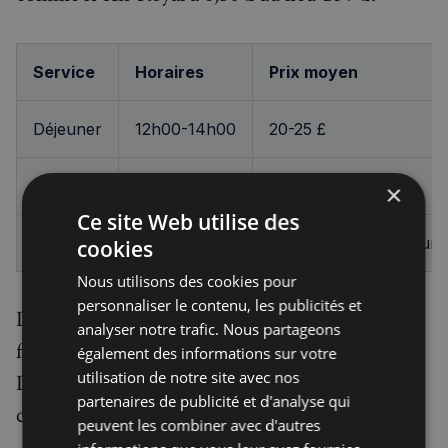
Service
Horaires
Prix moyen
Déjeuner
12h00-14h00
20-25 £
Dîner
18h00-23h00
25-30 £
×
Ce site Web utilise des
Jazz live
19h30-22h30
Inclus pour les dîneurs
cookies
Nous utilisons des cookies pour
personnaliser le contenu, les publicités et
La cave à vins propose plus de 40 références
analyser notre trafic. Nous partageons
françaises, avec des bouteilles à partir de 24 £.
également des informations sur votre
utilisation de notre site avec nos
Les amateurs apprécieront particulièrement les
partenaires de publicité et d'analyse qui
crus du Languedoc-Roussillon.
peuvent les combiner avec d'autres