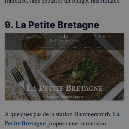
française, sans dépasser un budget raisonnable.
utilisateu
pour amé
l'expérie
utilisateu
le site.
9. La Petite Bretagne
À quelques pas de la station Hammersmith,
La
Petite Bretagne
propose une immersion