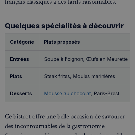
français classiques à des tarifs raisonnables.
de vis
rapideme
ledit s
Web.
_ga_94D1NH5B76
.francaisalondres.com
1 an 1
Ce cookie
mois
utilisé pa
__Secure-
.youtube.com
5 mois 4
Google
ROLLOUT_TOKEN
semaines
Quelques spécialités à découvrir
Analytics
conserve
l'état de 
session.
Catégorie
Plats proposés
_pxde
.stripecdn.com
5 minutes
Ce cookie
27
utilisé p
secondes
collecter
Entrées
Soupe à l'oignon, Œufs en Meurette
données
toute séc
par un pi
souvent u
pour un 
Plats
Steak frites, Moules marinières
analytiq
anonyme
une
optimisa
Desserts
Mousse au chocolat
, Paris-Brest
des
performa
_pxvid
1 an
Ce cookie
Wix.com Inc.
utilisé p
.stripecdn.com
Ce bistrot offre une belle occasion de savourer
suivre le
comport
des incontournables de la gastronomie
et les
interacti
des