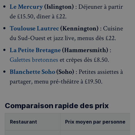
Le Mercury
(Islington)
: Déjeuner à partir
de £15.50, dîner à £22.
Toulouse Lautrec
(Kennington)
: Cuisine
du Sud-Ouest et jazz live, menus dès £22.
La Petite Bretagne
(Hammersmith)
:
Galettes bretonnes
et crêpes dès £8.50.
Blanchette Soho
(Soho)
: Petites assiettes à
partager, menu pré-théâtre à £19.50.
Comparaison rapide des prix
Restaurant
Prix moyen par personne
Rechercher dans Français à Londres - Magazine
✨
Recherche
Chatbot IA