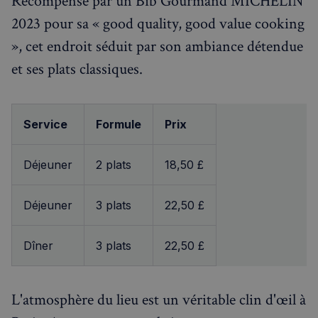
Récompensé par un Bib Gourmand MICHELIN
2023 pour sa « good quality, good value cooking
», cet endroit séduit par son ambiance détendue
et ses plats classiques.
Politique de confidentialité de
Google
CookieScriptConsent
4
CookieScript
Service
Formule
Prix
semaines
francaisalondres.com
2 jours
Déjeuner
2 plats
18,50 £
Déjeuner
3 plats
22,50 £
Dîner
3 plats
22,50 £
sp_t
1 an
Spotify Inc.
L'atmosphère du lieu est un véritable clin d'œil à
.spotify.com