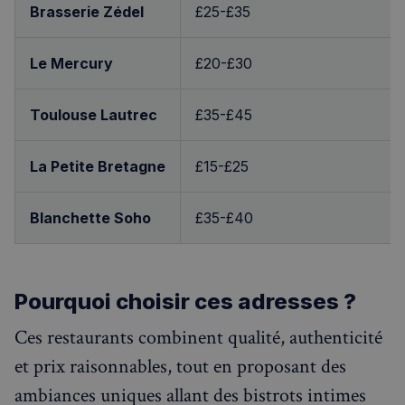
Brasserie Zédel
£25-£35
RECHERCHES POPULAIRES
Le Mercury
£20-£30
Annuaire des professionnels
Visites guidées
Toulouse Lautrec
£35-£45
Événements à venir
La Petite Bretagne
£15-£25
Blanchette Soho
£35-£40
Pourquoi choisir ces adresses ?
Ces restaurants combinent qualité, authenticité
et prix raisonnables, tout en proposant des
ambiances uniques allant des bistrots intimes