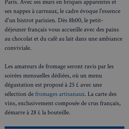
Paris. Avec ses murs en briques apparentes et
ses nappes à carreaux, le cadre évoque l'essence
d'un bistrot parisien. Dès 8h00, le petit-
déjeuner français vous accueille avec des pains
VISITOR_PRIVACY_METADATA
5 mois 4
YouTube
semaines
.youtube.com
au chocolat et du café au lait dans une ambiance
conviviale.
Les amateurs de fromage seront ravis par les
soirées mensuelles dédiées, où un menu
dégustation est proposé à 25 £ avec une
sélection de
fromages artisanaux
. La carte des
vins, exclusivement composée de crus français,
démarre à 28 £ la bouteille.