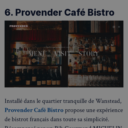
6. Provender Café Bistro
Strictement nécessaires
Performance
Ciblage
Fonctionnalité
Les cookies strictement nécessaires habilitent des
fonctionnalités de base du site Web telles que la
connexion des utilisateurs et la gestion des comptes.
Le site Web ne peut pas être utilisé correctement
sans les cookies strictement nécessaires.
Fournisseur
/
Nom
Expiration
Domaine
_px3
5 minutes
Wix.com, Inc.
27
.stripecdn.com
secondes
Installé dans le quartier tranquille de Wanstead,
Provender Café Bistro
propose une expérience
de bistrot français dans toute sa simplicité.