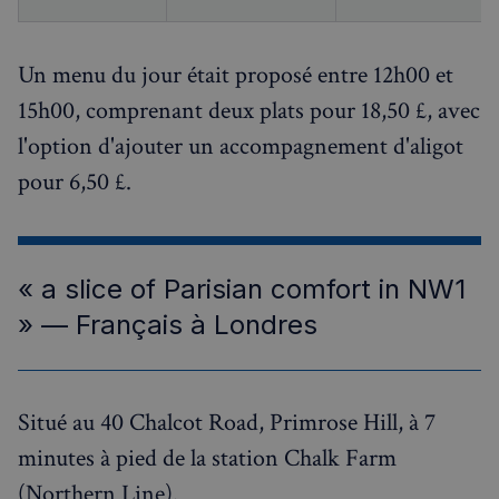
couramm
Doubl
utilisé de
et fou
Google. 
des
cookie es
infor
Un menu du jour était proposé entre 12h00 et
utilisé p
sur la
distingue
maniè
utilisateu
15h00, comprenant deux plats pour 18,50 £, avec
dont
uniques 
l'utili
attribua
l'option d'ajouter un accompagnement d'aligot
final u
numéro
le sit
généré
et sur
pour 6,50 £.
aléatoir
public
comme
que
identifia
l'utili
client. Il 
final 
inclus da
voir a
chaque
de vis
demande
ledit s
« a slice of Parisian comfort in NW1
page d'un
Web.
et utilis
» — Français à Londres
calculer l
test_cookie
14
Ce co
Google LLC
données
minutes
est dé
.doubleclick.net
visiteur, 
53
par
session e
secondes
Doubl
campagn
(qui
pour les
appart
rapports
Situé au 40 Chalcot Road, Primrose Hill, à 7
Googl
d'analys
pour
site.
minutes à pied de la station Chalk Farm
déter
si le
pxcts
Flipkart
Session
Ce cookie
navig
(Northern Line).
.stripecdn.com
utilisé p