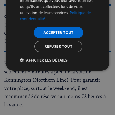
informations que vous leur avez fournies
ou qu'ils ont collectées lors de votre
utilisation de leurs services.
Politique de
« Parisian portions at South London
confidentialité
prices » — Time Out London, Guide
des Bonnes Tables Abordables
ACCEPTER TOUT
2024
REFUSER TOUT
AFFICHER LES DÉTAILS
Facilement accessible, le club se trouve à
seulement 8 minutes à pied de la station
Strictement
Performance
Ciblage
nécessaires
Kennington (Northern Line). Pour garantir
votre place, surtout le week-end, il est
recommandé de réserver au moins 72 heures à
Fonctionnalité
l'avance.