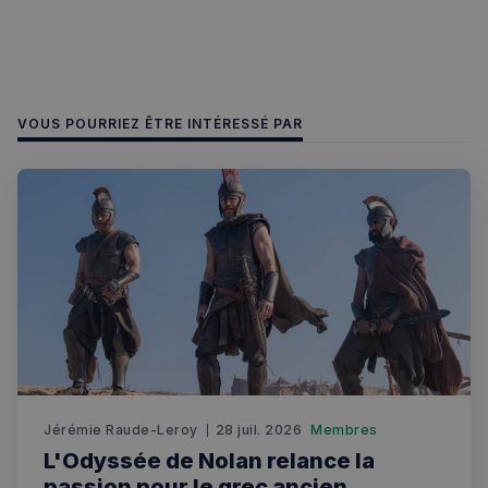
Politique de confidentialité de
Google
VOUS POURRIEZ ÊTRE INTÉRESSÉ PAR
CookieScriptConsent
4
CookieScript
semaines
francaisalondres.com
2 jours
Jérémie Raude-Leroy
28 juil. 2026
Membres
sp_t
1 an
Spotify Inc.
.spotify.com
L'Odyssée de Nolan relance la
passion pour le grec ancien