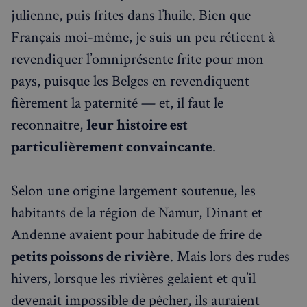
julienne, puis frites dans l’huile. Bien que
✨
Recherche
Chatbot IA
Français moi-même, je suis un peu réticent à
RECHERCHES POPULAIRES
revendiquer l’omniprésente frite pour mon
Annuaire des professionnels
pays, puisque les Belges en revendiquent
fièrement la paternité — et, il faut le
Visites guidées
reconnaître,
leur histoire est
Événements à venir
particulièrement convaincante
.
Selon une origine largement soutenue, les
habitants de la région de Namur, Dinant et
Andenne avaient pour habitude de frire de
petits poissons de rivière
. Mais lors des rudes
hivers, lorsque les rivières gelaient et qu’il
devenait impossible de pêcher, ils auraient