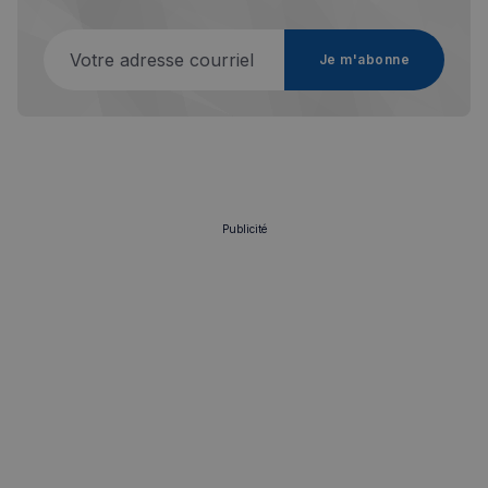
Votre adresse courriel
Je m'abonne
Strictement nécessaires
Performance
Ciblage
Fonctionnalité
Les cookies strictement nécessaires habilitent des
fonctionnalités de base du site Web telles que la
connexion des utilisateurs et la gestion des comptes.
Le site Web ne peut pas être utilisé correctement
sans les cookies strictement nécessaires.
Publicité
Fournisseur
/
Nom
Expiration
Domaine
_px3
5 minutes
Wix.com, Inc.
27
.stripecdn.com
secondes