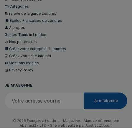
suivre le
du si
comport
🗂️ Catégories
prend
et
charge
l'engage
💂 releve de la garde Londres
cookie
des
🎓 Écoles Françaises de Londres
utilisateu
OAGEO
29
Associ
OpenX Technologies
avec le si
minutes
plate
👤 À propos
Inc.
Web pou
58
public
servedby.revive-
améliorer
Guided Tours in London
secondes
de ba
adserver.net
prestati
OpenX
🤝 Nos partenaires
services 
les éd
l'expérie
🏢 Créer votre entreprise à Londres
des
IDE
1 an
Ce co
Google LLC
utilisateu
💻 Créez votre site internet
est dé
.doubleclick.net
par
m
1 an 1
Ce cookie
𝌭 Mentions légales
Stripe
Doubl
mois
générale
m.stripe.com
et fou
🧾 Privacy Policy
utilisé po
des
perform
infor
et
sur la
l'optimis
JE M'ABONNE
maniè
des servi
dont
traiteme
l'utili
Votre adresse courriel
paiement
final u
facilitant
Je m'abonne
le sit
mise en 
et sur
du cont
public
sur le
que
navigate
l'utili
pour ren
© 2026 Français à Londres - Magazine - Marque détenue par
final 
les pages
Abstract27 LTD - Site web réalisé par
Abstract27.com
voir a
charger p
de vis