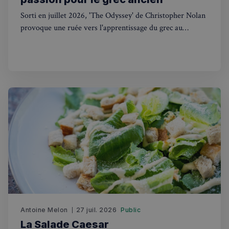
Sorti en juillet 2026, 'The Odyssey' de Christopher Nolan
provoque une ruée vers l'apprentissage du grec au
Royaume-Uni et relance le débat sur l'hellénisme au
VISITOR_PRIVACY_METADATA
5 mois 4
YouTube
cinéma.
semaines
.youtube.com
Antoine Melon
27 juil. 2026
Public
La Salade Caesar