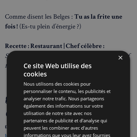
Comme disent les Belges :
Tu as la frite une
fois !
(Es-tu plein d’énergie ?)
Recette : Restaurant | Chef célèbre :
Steak Tartare & Chips
, Gordon Ramsay,
A Chef
×
for All Seasons
, p. 197
Ce site Web utilise des
cookies
Nous utilisons des cookies pour
personnaliser le contenu, les publicités et
📚 Pour acheter
The
analyser notre trafic. Nous partageons
également des informations sur votre
Curious Gourmand
utilisation de notre site avec nos
partenaires de publicité et d'analyse qui
👉
Amazon :
peuvent les combiner avec d'autres
https://www.amazon.co.uk/dp/B0D2C4ZJ1Y
informations que vous leur avez fournies