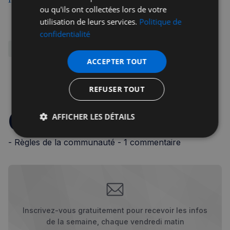
ou qu'ils ont collectées lors de votre
utilisation de leurs services.
Politique de
confidentialité
Culture
ACCEPTER TOUT
Repartager
REFUSER TOUT
Commentaires
AFFICHER LES DÉTAILS
Strictement
Performance
Ciblage
- Règles de la communauté -
1 commentaire
nécessaires
Fonctionnalité
Inscrivez-vous gratuitement pour recevoir les infos
de la semaine, chaque vendredi matin