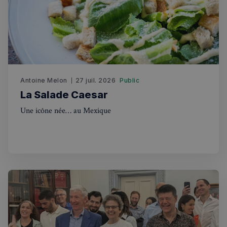
fonctionnalités de base du site Web telles que la
connexion des utilisateurs et la gestion des comptes.
Le site Web ne peut pas être utilisé correctement
sans les cookies strictement nécessaires.
Fournisseur
/
Nom
Expiration
Domaine
_px3
5 minutes
Wix.com, Inc.
27
.stripecdn.com
Antoine Melon
27 juil. 2026
Public
secondes
La Salade Caesar
Une icône née… au Mexique
Politique de confidentialité de
Google