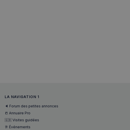
LA NAVIGATION 1
sp_landing
1 jour
Spotify Inc.
.spotify.com
🔈 Forum des petites annonces
📒 Annuaire Pro
🇬🇧 Visites guidées
🥂 Événements