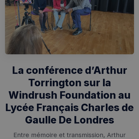
Rechercher dans Français à Londres - Magazine
La conférence d’Arthur
✨
Recherche
Chatbot IA
Torrington sur la
RECHERCHES POPULAIRES
Windrush Foundation au
Annuaire des professionnels
Lycée Français Charles de
Visites guidées
Gaulle De Londres
Événements à venir
Entre mémoire et transmission, Arthur