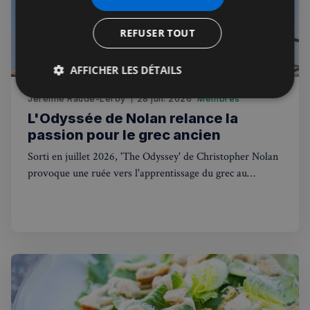
REFUSER TOUT
AFFICHER LES DÉTAILS
Jérémie Raude-Leroy
Strictement
Performance
28 juil. 2026
Membres
Ciblage
nécessaires
L'Odyssée de Nolan relance la
passion pour le grec ancien
Sorti en juillet 2026, 'The Odyssey' de Christopher Nolan
Fonctionnalité
provoque une ruée vers l'apprentissage du grec au
Royaume-Uni et relance le débat sur l'hellénisme au
cinéma.
Strictement nécessaires
Performance
Ciblage
Fonctionnalité
Les cookies strictement nécessaires habilitent des