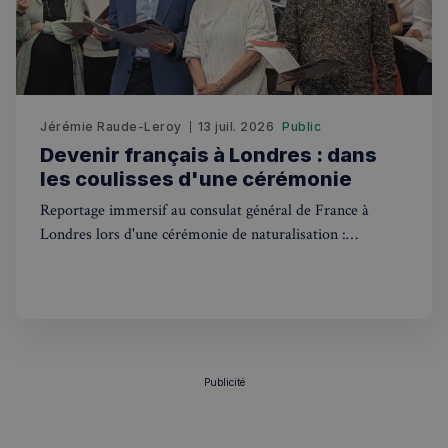
CookieScriptConsent
4
CookieScript
semaines
francaisalondres.com
2 jours
Jérémie Raude-Leroy
13 juil. 2026
Public
Devenir français à Londres : dans
les coulisses d'une cérémonie
Reportage immersif au consulat général de France à
Londres lors d'une cérémonie de naturalisation :
symboles républicains, anecdotes et témoignages de
sp_t
1 an
Spotify Inc.
nouveaux citoyens français.
.spotify.com
Publicité
VISITOR_PRIVACY_METADATA
5 mois 4
YouTube
semaines
.youtube.com