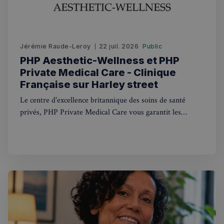
Jérémie Raude-Leroy
22 juil. 2026
Public
PHP Aesthetic-Wellness et PHP
Private Medical Care - Clinique
Française sur Harley street
Le centre d'excellence britannique des soins de santé
privés, PHP Private Medical Care vous garantit les
meilleurs traitements médicaux privés. Avec des
consultations médicales disponibles le jour même et une
ouverture 7 jours sur 7
sp_landing
1 jour
Spotify Inc.
.spotify.com