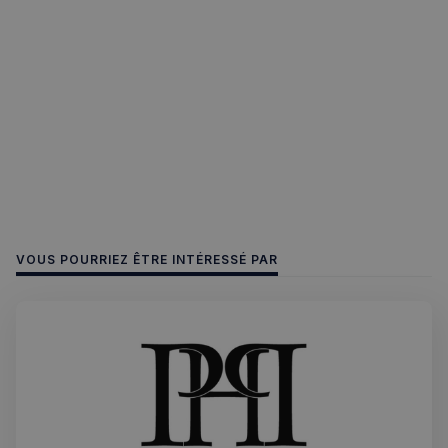
CookieScriptConsent
4
CookieScript
semaines
francaisalondres.com
2 jours
VOUS POURRIEZ ÊTRE INTÉRESSÉ PAR
sp_t
1 an
Spotify Inc.
.spotify.com
VISITOR_PRIVACY_METADATA
5 mois 4
YouTube
semaines
.youtube.com