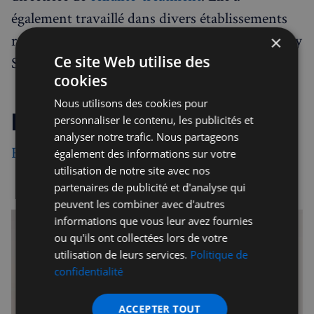
également travaillé dans divers établissements
réputés tels que la London Obesity Clinic Harley
×
Ce site Web utilise des
Street,
Médicare
et bien d'autres.
cookies
Nous utilisons des cookies pour
LIENS UTILES
personnaliser le contenu, les publicités et
analyser notre trafic. Nous partageons
Francine Joyce
également des informations sur votre
utilisation de notre site avec nos
partenaires de publicité et d'analyse qui
peuvent les combiner avec d'autres
informations que vous leur avez fournies
ou qu'ils ont collectées lors de votre
utilisation de leurs services.
Politique de
confidentialité
ACCEPTER TOUT