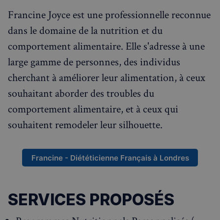
Francine Joyce est une professionnelle reconnue
dans le domaine de la nutrition et du
Rechercher dans Français à Londres - Magazine
comportement alimentaire. Elle s'adresse à une
✨
Recherche
Chatbot IA
large gamme de personnes, des individus
cherchant à améliorer leur alimentation, à ceux
RECHERCHES POPULAIRES
souhaitant aborder des troubles du
Annuaire des professionnels
comportement alimentaire, et à ceux qui
Visites guidées
souhaitent remodeler leur silhouette.
Événements à venir
Francine - Diététicienne Français à Londres
SERVICES PROPOSÉS