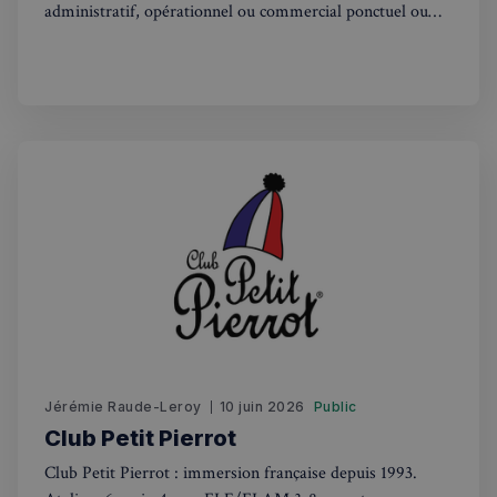
administratif, opérationnel ou commercial ponctuel ou
régulier, un freelance qui veut se recentrer sur son cœur
de métier ou tout simplement un particulier débordé ?
VISITOR_PRIVACY_METADATA
5 mois 4
YouTube
semaines
.youtube.com
Jérémie Raude-Leroy
10 juin 2026
Public
Club Petit Pierrot
Club Petit Pierrot : immersion française depuis 1993.