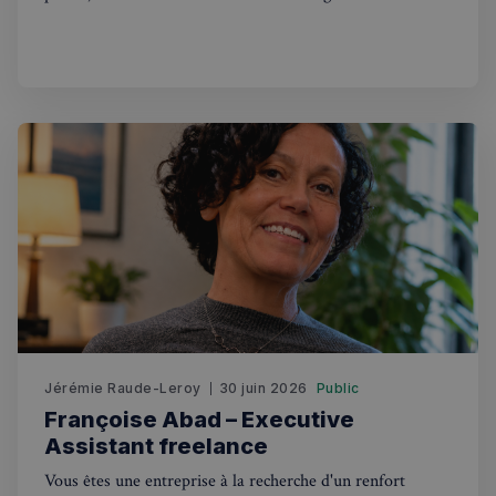
meilleurs traitements médicaux privés. Avec des
consultations médicales disponibles le jour même et une
ouverture 7 jours sur 7
Politique de confidentialité de
Google
CookieScriptConsent
4
CookieScript
semaines
francaisalondres.com
2 jours
Jérémie Raude-Leroy
30 juin 2026
Public
Françoise Abad – Executive
sp_t
1 an
Spotify Inc.
Assistant freelance
.spotify.com
Vous êtes une entreprise à la recherche d'un renfort