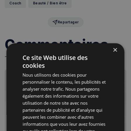
Coach
Beauté / Bien être
Repartager
Commentaires
×
Ce site Web utilise des
- Règles de la communauté -
cookies
Nous utilisons des cookies pour
personnaliser le contenu, les publicités et
analyser notre trafic. Nous partageons
Inscrivez-vous gratuitement pour recevoir les infos
également des informations sur votre
de la semaine, chaque vendredi matin
utilisation de notre site avec nos
partenaires de publicité et d'analyse qui
peuvent les combiner avec d'autres
Votre adresse courriel
Je m'abonne
informations que vous leur avez fournies