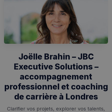
Joëlle Brahin – JBC
Executive Solutions –
accompagnement
Rechercher dans Français à Londres - Magazine
professionnel et coaching
✨
Recherche
Chatbot IA
de carrière à Londres
RECHERCHES POPULAIRES
Clarifier vos projets, explorer vos talents,
Annuaire des professionnels