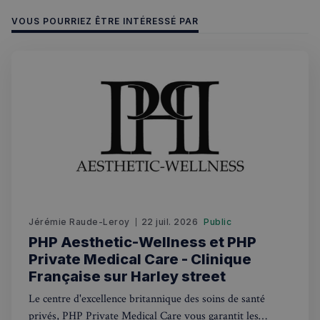
VOUS POURRIEZ ÊTRE INTÉRESSÉ PAR
Strictement nécessaires
Performance
Ciblage
Fonctionnalité
Les cookies strictement nécessaires habilitent des
fonctionnalités de base du site Web telles que la
connexion des utilisateurs et la gestion des comptes.
Le site Web ne peut pas être utilisé correctement
sans les cookies strictement nécessaires.
Fournisseur
/
Nom
Expiration
Domaine
_px3
5 minutes
Wix.com, Inc.
27
.stripecdn.com
secondes
Jérémie Raude-Leroy
22 juil. 2026
Public
PHP Aesthetic-Wellness et PHP
Private Medical Care - Clinique
Française sur Harley street
Le centre d'excellence britannique des soins de santé
privés, PHP Private Medical Care vous garantit les