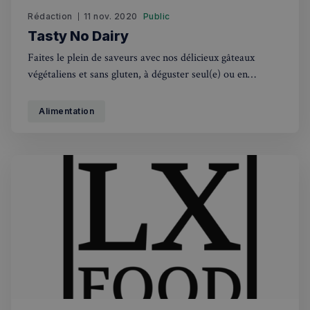
Rédaction
11 nov. 2020
Public
CookieScriptConsent
4
CookieScript
semaines
francaisalondres.com
Tasty No Dairy
2 jours
Faites le plein de saveurs avec nos délicieux gâteaux
végétaliens et sans gluten, à déguster seul(e) ou en
famille. Il y en a pour tous les goûts, du moelleux
Blueberry muffin au Brownie Poire Belle-Hélène, en
Alimentation
passant par le savoureux Sticky toffee pudding (très
British !). Tous nos produits
sp_t
1 an
Spotify Inc.
.spotify.com
VISITOR_PRIVACY_METADATA
5 mois 4
YouTube
semaines
.youtube.com