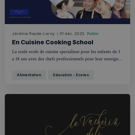
Jérémie Raude-Leroy
01 déc. 2025
Public
En Cuisine Cooking School
La seule ecole de cuisine specialisee pour les enfants de 3
a 18 ans avec des chefs professionnels pour leur enseigner
les meilleures techniques de cuisine. La cuisine francaise
occupe une place importance mais grace a la diversite de
Alimentation
Education - Ecoles
ses chefs, En Cuisine Cooking School offre des
experiences culinaires sur