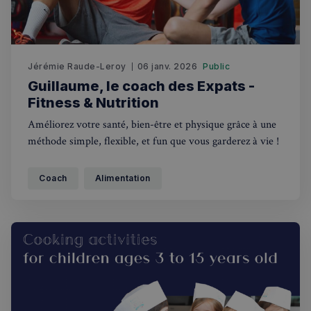
Rechercher dans Français à Londres - Magazine
✨
Recherche
Chatbot IA
Jérémie Raude-Leroy
06 janv. 2026
Public
Guillaume, le coach des Expats -
RECHERCHES POPULAIRES
Fitness & Nutrition
Annuaire des professionnels
Améliorez votre santé, bien-être et physique grâce à une
méthode simple, flexible, et fun que vous garderez à vie !
Visites guidées
Événements à venir
Coach
Alimentation