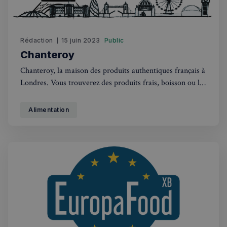
Rédaction
15 juin 2023
Public
Chanteroy
Chanteroy, la maison des produits authentiques français à
Londres. Vous trouverez des produits frais, boisson ou la
majorité des grandes marques Françaises, bénéficiez de
livraison gratuite ou rendez-nous visite dans l'un de nos
Alimentation
magasins. Chanteroy | Authentic French Food Direct to
your DoorChanteroy, the home of authentic French