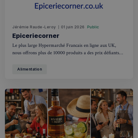
Jérémie Raude-Leroy
01 juin 2026
Public
Epiceriecorner
Le plus large Hypermarché Francais en ligne aux UK,
nous offrons plus de 10000 produits a des prix défiants
toutes concurrences. Nous livrons dans tout les UK,
concernant Londres la livraison est gratuite a partir de
Alimentation
50£. Nous offrons l'unique experience de faire ses courses
comme un France,