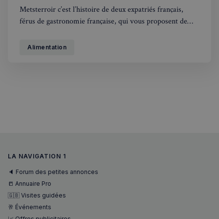
Metsterroir c’est l’histoire de deux expatriés français,
férus de gastronomie française, qui vous proposent de
recevoir à l’étranger ce que la France a de meilleur au sein
de son riche terroir gastronomique. Leur objectif est de
Alimentation
proposer à tous les gourmets basés à l’étranger les
meilleurs
LA NAVIGATION 1
🔈 Forum des petites annonces
📒 Annuaire Pro
🇬🇧 Visites guidées
🥂 Événements
📈 Offres publicitaires