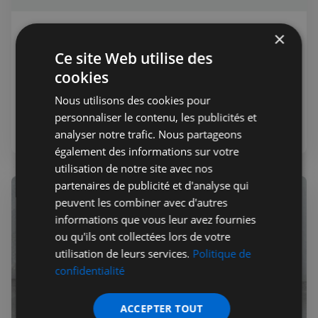
×
Rédaction
31 mars 2021
Public
Frenchclick
Ce site Web utilise des
cookies
Nous sommes un détaillant en ligne de produits d'épicerie
fine et autres produits français, créé en 2008. Vous
Nous utilisons des cookies pour
pouvez commander en ligne et choisir un jour de livraison
personnaliser le contenu, les publicités et
si vous êtes au Royaume-Uni. Nous livrons également
Alimentation
analyser notre trafic. Nous partageons
dans le monde entier et proposons la collecte dans notre
également des informations sur votre
entrepôt
utilisation de notre site avec nos
partenaires de publicité et d'analyse qui
peuvent les combiner avec d'autres
informations que vous leur avez fournies
ou qu'ils ont collectées lors de votre
utilisation de leurs services.
Politique de
confidentialité
ACCEPTER TOUT