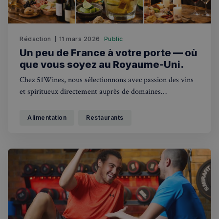
Rédaction
11 mars 2026
Public
Un peu de France à votre porte — où
que vous soyez au Royaume-Uni.
Chez 51Wines, nous sélectionnons avec passion des vins
et spiritueux directement auprès de domaines
indépendants français — Bordeaux, Bourgogne,
Champagne, Rhône, Loire, Languedoc… et bien plus
Alimentation
Restaurants
encore.