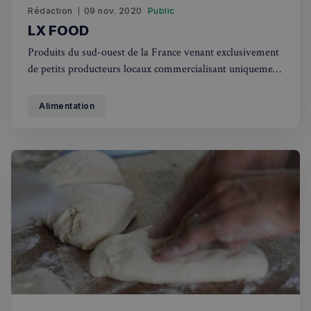
Rédaction
09 nov. 2020
Public
LX FOOD
Produits du sud-ouest de la France venant exclusivement
de petits producteurs locaux commercialisant uniquement
régionalement, ces produits ne sont donc pas trouvables
en UK. Fromage fermier Ossau Iraty Foie gras de canard
Alimentation
(également rillette, saucisson etc.) Piment d’Espelette
Cerise Noire d’Itxassou Charcuterie Noir de Bigorre
VISITEZ LE
sp_landing
1 jour
Spotify Inc.
.spotify.com