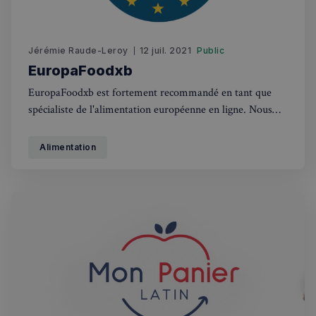
Jérémie Raude-Leroy
12 juil. 2021
Public
EuropaFoodxb
EuropaFoodxb est fortement recommandé en tant que
spécialiste de l'alimentation européenne en ligne. Nous
proposons plus de 6000 produits français, italiens,
portugais, espagnols et d'autres pays européens. Une
Alimentation
grande variété de produits alimentaires est disponible,
depuis vos gâteaux, biscuits et yaourts préférés jusqu'aux
huîtres