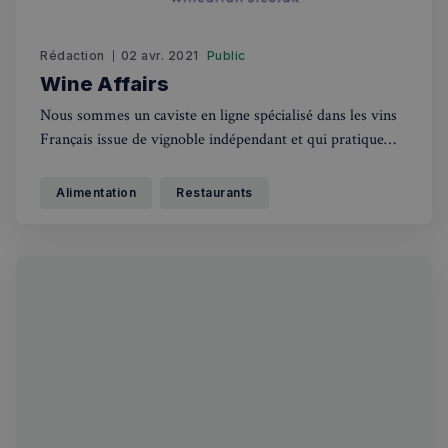
Rédaction
02 avr. 2021
Public
Wine Affairs
Nous sommes un caviste en ligne spécialisé dans les vins
Français issue de vignoble indépendant et qui pratique
une agriculture raisonnée voir très souvent en bio.Nos
vins sont tous dans une gamme de prix abordable et
Alimentation
Restaurants
choisi pour leur rapport qualité prix après une
dégustation par nous. La livraison