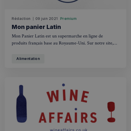
Rédaction
09 juin 2021
Premium
Mon panier Latin
Mon Panier Latin est un supermarche en ligne de
produits français base au Royaume-Uni. Sur notre site,
les Français du Royaume-Uni ainsi que tous les adeptes
du Made in France peuvent faire leur courses comme en
Alimentation
France et retrouver leurs produits chouchou au meilleur
prix. Nous livrons dans