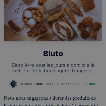
Rechercher dans Français à Londres - Magazine
✨
Recherche
Chatbot IA
Bluto
RECHERCHES POPULAIRES
Annuaire des professionnels
Bluto livre tous les jours à domicile le
meilleur de la boulangerie française.
Visites guidées
Événements à venir
Jérémie Raude-Leroy
27 sept. 2023 |
Public
Nous nous engageons à livrer des produits de
haute qualité, de la sortie du four à votre porte,