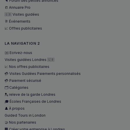
🔈 Forum des petites annonces
📒 Annuaire Pro
🇬🇧 Visites guidées
🥂 Événements
📈 Offres publicitaires
LA NAVIGATION 2
sp_landing
1 jour
Spotify Inc.
✉️ Ecrivez-nous
.spotify.com
Visites guidées Londres 🇬🇧
📈 Nos offres publicitaires
💳 Visites Guidées Paiements personnalisés
💳 Paiement sécurisé
🗂️ Catégories
💂 releve de la garde Londres
🎓 Écoles Françaises de Londres
👤 À propos
Nom
Fournisseur
/
Domaine
Expira
Guided Tours in London
Fournisseur
/
Nom
Expiration
Descript
bokunSessionId_e31aadc8-
francaisalondres.com
19
Domaine
🤝 Nos partenaires
3401-4174-94a9-
minu
Fournisseur
/
Nom
Expiration
Descr
7d86413a71e5
59
🏢 Créer votre entreprise à Londres
OAID
1 an
Associé à