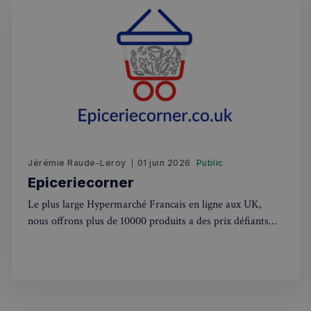
Politique de confidentialité de
Jérémie Raude-Leroy
01 juin 2026
Public
Google
Epiceriecorner
Le plus large Hypermarché Francais en ligne aux UK,
CookieScriptConsent
4
CookieScript
nous offrons plus de 10000 produits a des prix défiants
semaines
francaisalondres.com
2 jours
toutes concurrences. Nous livrons dans tout les UK,
concernant Londres la livraison est gratuite a partir de
50£. Nous offrons l'unique experience de faire ses courses
comme un France,