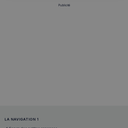
Publicité
sp_t
1 an
Spotify Inc.
.spotify.com
VISITOR_PRIVACY_METADATA
5 mois 4
YouTube
semaines
.youtube.com
LA NAVIGATION 1