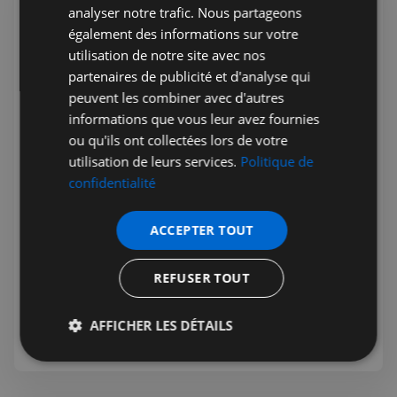
analyser notre trafic. Nous partageons
également des informations sur votre
utilisation de notre site avec nos
partenaires de publicité et d'analyse qui
peuvent les combiner avec d'autres
informations que vous leur avez fournies
ou qu'ils ont collectées lors de votre
utilisation de leurs services.
Politique de
Jérémie Raude-Leroy
22 juil. 2026
Public
confidentialité
PHP Aesthetic-Wellness et PHP
Private Medical Care - Clinique
ACCEPTER TOUT
Française sur Harley street
Le centre d'excellence britannique des soins de santé
REFUSER TOUT
privés, PHP Private Medical Care vous garantit les
meilleurs traitements médicaux privés. Avec des
AFFICHER LES DÉTAILS
consultations médicales disponibles le jour même et une
ouverture 7 jours sur 7
Strictement
Performance
Ciblage
nécessaires