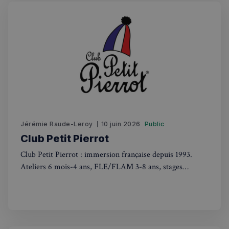
Fonctionnalité
Strictement nécessaires
Performance
Ciblage
Fonctionnalité
Jérémie Raude-Leroy
10 juin 2026
Public
Les cookies strictement nécessaires habilitent des
Club Petit Pierrot
fonctionnalités de base du site Web telles que la
connexion des utilisateurs et la gestion des comptes.
Club Petit Pierrot : immersion française depuis 1993.
Le site Web ne peut pas être utilisé correctement
Ateliers 6 mois-4 ans, FLE/FLAM 3-8 ans, stages
sans les cookies strictement nécessaires.
vacances. Apprentissage ludique adapté à chaque âge
Fournisseur
/
Nom
Expiration
Domaine
_px3
5 minutes
Wix.com, Inc.
27
.stripecdn.com
secondes