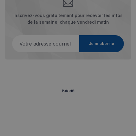
Inscrivez-vous gratuitement pour recevoir les infos
de la semaine, chaque vendredi matin
Strictement nécessaires
Performance
Votre adresse courriel
Ciblage
Fonctionnalité
Je m'abonne
Les cookies strictement nécessaires habilitent des
fonctionnalités de base du site Web telles que la
connexion des utilisateurs et la gestion des comptes.
Le site Web ne peut pas être utilisé correctement
sans les cookies strictement nécessaires.
Fournisseur
/
Nom
Expiration
Domaine
Publicité
_px3
5 minutes
Wix.com, Inc.
27
.stripecdn.com
secondes