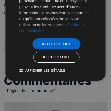
partenaires de publicité et d'analyse qui
groupe, vous bénéficiez d’une expertise
peuvent les combiner avec d'autres
reconnue à des tarifs adaptés à vos besoins.
informations que vous leur avez fournies
ou qu'ils ont collectées lors de votre
utilisation de leurs services.
Politique de
En savoir plus
confidentialité
ACCEPTER TOUT
Comptables et Financiers
REFUSER TOUT
Repartager
AFFICHER LES DÉTAILS
Commentaires
Strictement
Performance
Ciblage
nécessaires
- Règles de la communauté -
Fonctionnalité