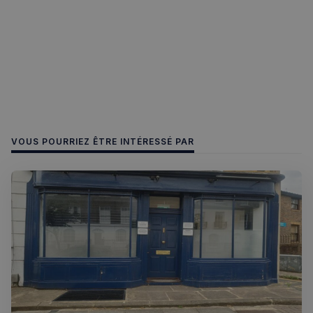
Politique de confidentialité de
Google
VOUS POURRIEZ ÊTRE INTÉRESSÉ PAR
CookieScriptConsent
4
CookieScript
semaines
francaisalondres.com
2 jours