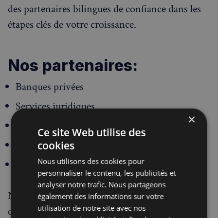
des partenaires bilingues de confiance dans les
étapes clés de votre croissance.
Nos partenaires:
Banques privées
Services juridiques
×
Droit du travail
Ce site Web utilise des
Fonds de pension
cookies
Nous utilisons des cookies pour
Branding et marketing
personnaliser le contenu, les publicités et
analyser notre trafic. Nous partageons
Nous sommes votre partenaire de projet dans la
également des informations sur votre
utilisation de notre site avec nos
durée. Que vous soyez une startup ou un grand