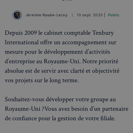
Rechercher dans Français à Londres - Magazine
✨
Recherche
Chatbot IA
Jérémie Raude-Leroy
10 sept. 2025 |
Public
RECHERCHES POPULAIRES
Depuis 2009 le cabinet comptable Tenbury
Annuaire des professionnels
International offre un accompagnement sur
Visites guidées
mesure pour le développement d’activités
d’entreprise au Royaume-Uni. Notre priorité
Événements à venir
absolue est de servir avec clarté et objectivité
vos projets sur le long terme.
Souhaitez-vous développer votre groupe au
Royaume-Uni ?Vous avez besoin d’un partenaire
de confiance pour la gestion de votre filiale.