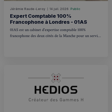
sp_t
1 an
Spotify Inc.
.spotify.com
Jérémie Raude-Leroy
14 juil. 2026
Public
Expert Comptable 100%
Francophone à Londres - 01AS
01AS est un cabinet d'expertise comptable 100%
francophone des deux côtés de la Manche pour un service
VISITOR_PRIVACY_METADATA
5 mois 4
YouTube
de qualité entre la France et le UK
semaines
.youtube.com