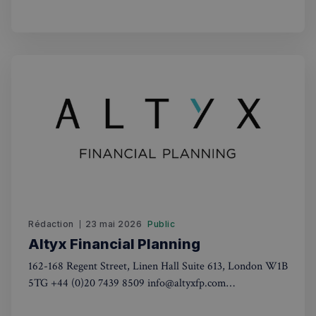
basés à Londres et à Paris
Politique de confidentialité de
Google
CookieScriptConsent
4
CookieScript
semaines
francaisalondres.com
2 jours
Rédaction
23 mai 2026
Public
Altyx Financial Planning
162-168 Regent Street, Linen Hall Suite 613, London W1B
sp_t
1 an
Spotify Inc.
.spotify.com
5TG +44 (0)20 7439 8509 info@altyxfp.com
www.altyxfp.com Lundi au vendredi : 9.00 AM – 6.00