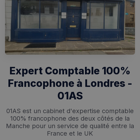
Expert Comptable 100%
Francophone à Londres -
01AS
Rechercher dans Français à Londres - Magazine
01AS est un cabinet d'expertise comptable
✨
Recherche
Chatbot IA
100% francophone des deux côtés de la
Manche pour un service de qualité entre la
RECHERCHES POPULAIRES
France et le UK
Annuaire des professionnels