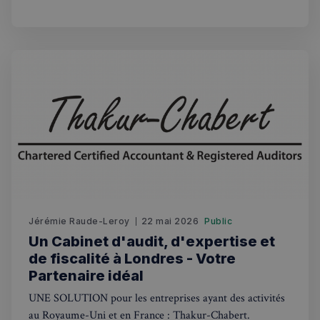
PM En savoir plus ALTYX FINANCIAL PLANNING
Altyx Financial Planning Ltd est un cabinet de gestion de
patrimoine spécialisé dans
VISITOR_PRIVACY_METADATA
5 mois 4
YouTube
semaines
.youtube.com
Jérémie Raude-Leroy
22 mai 2026
Public
Un Cabinet d'audit, d'expertise et
de fiscalité à Londres - Votre
Partenaire idéal
UNE SOLUTION pour les entreprises ayant des activités
au Royaume-Uni et en France : Thakur-Chabert.