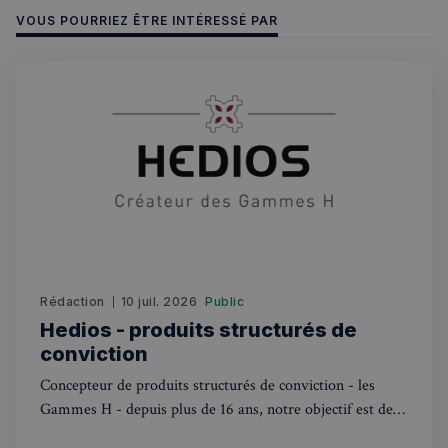
VOUS POURRIEZ ÊTRE INTÉRESSÉ PAR
Strictement nécessaires
Performance
Ciblage
Fonctionnalité
Les cookies strictement nécessaires habilitent des
fonctionnalités de base du site Web telles que la
connexion des utilisateurs et la gestion des comptes.
Le site Web ne peut pas être utilisé correctement
sans les cookies strictement nécessaires.
Fournisseur
/
Nom
Expiration
Domaine
_px3
5 minutes
Wix.com, Inc.
27
.stripecdn.com
secondes
Rédaction
10 juil. 2026
Public
Hedios - produits structurés de
conviction
Concepteur de produits structurés de conviction - les
Gammes H - depuis plus de 16 ans, notre objectif est de
faire fructifier l'épargne des particuliers. Nous sommes