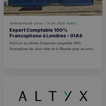
CookieScriptConsent
4
CookieScript
semaines
francaisalondres.com
2 jours
Jérémie Raude-Leroy
14 juil. 2026
Public
Expert Comptable 100%
Francophone à Londres - 01AS
01AS est un cabinet d'expertise comptable 100%
francophone des deux côtés de la Manche pour un service
de qualité entre la France et le UK
sp_t
1 an
Spotify Inc.
.spotify.com
VISITOR_PRIVACY_METADATA
5 mois 4
YouTube
semaines
.youtube.com