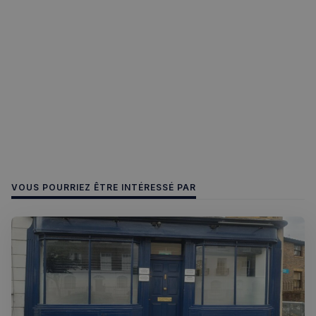
fonctionnalités de base du site Web telles que la
connexion des utilisateurs et la gestion des comptes.
Le site Web ne peut pas être utilisé correctement
sans les cookies strictement nécessaires.
Fournisseur
/
Nom
Expiration
Domaine
_px3
5 minutes
Wix.com, Inc.
27
.stripecdn.com
secondes
VOUS POURRIEZ ÊTRE INTÉRESSÉ PAR
Politique de confidentialité de
Google