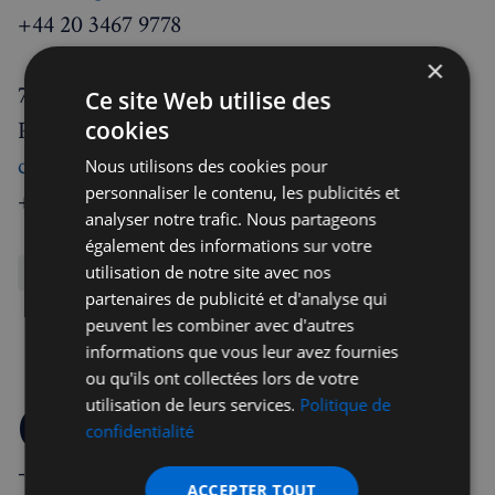
+44 20 3467 9778
×
7 rue de la Bourse 75002
Ce site Web utilise des
Paris - France
cookies
contact@hedios.com
Nous utilisons des cookies pour
personnaliser le contenu, les publicités et
+33 1 53 45 98 00
analyser notre trafic. Nous partageons
également des informations sur votre
utilisation de notre site avec nos
Assurances
Comptables et Financiers
partenaires de publicité et d'analyse qui
peuvent les combiner avec d'autres
Repartager
informations que vous leur avez fournies
ou qu'ils ont collectées lors de votre
utilisation de leurs services.
Politique de
Commentaires
confidentialité
- Règles de la communauté -
ACCEPTER TOUT