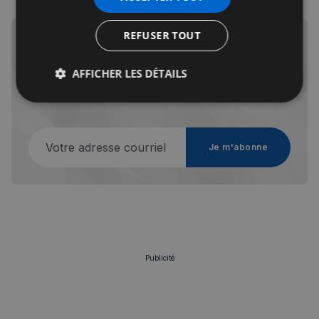
REFUSER TOUT
AFFICHER LES DÉTAILS
Inscrivez-vous gratuitement pour recevoir les infos
de la semaine, chaque vendredi matin
Strictement
Performance
Ciblage
nécessaires
Votre adresse courriel
Je m'abonne
Fonctionnalité
Publicité
Strictement nécessaires
Performance
Ciblage
Fonctionnalité
Les cookies strictement nécessaires habilitent des