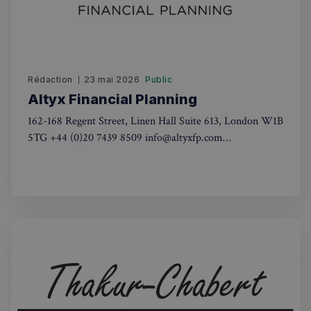
Rédaction
23 mai 2026
Public
Altyx Financial Planning
162-168 Regent Street, Linen Hall Suite 613, London W1B
5TG +44 (0)20 7439 8509 info@altyxfp.com
www.altyxfp.com Lundi au vendredi : 9.00 AM – 6.00
PM En savoir plus ALTYX FINANCIAL PLANNING
Altyx Financial Planning Ltd est un cabinet de gestion de
patrimoine spécialisé dans
sp_landing
1 jour
Spotify Inc.
.spotify.com