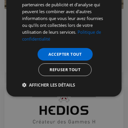
partenaires de publicité et d'analyse qui
peuvent les combiner avec d'autres
informations que vous leur avez fournies
Jérémie Raude-Leroy
14 juil. 2026
Public
ou qu'ils ont collectées lors de votre
Expert Comptable 100%
utilisation de leurs services.
Politique de
Francophone à Londres - 01AS
confidentialité
01AS est un cabinet d'expertise comptable 100%
francophone des deux côtés de la Manche pour un service
ACCEPTER TOUT
de qualité entre la France et le UK
REFUSER TOUT
AFFICHER LES DÉTAILS
Strictement
Performance
Ciblage
nécessaires
Fonctionnalité