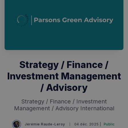
Rechercher dans Français à Londres - Magazine
✨
Recherche
Chatbot IA
Strategy / Finance /
RECHERCHES POPULAIRES
Annuaire des professionnels
Investment Management
Visites guidées
/ Advisory
Événements à venir
Strategy / Finance / Investment
Management / Advisory International
Jérémie Raude-Leroy
04 déc. 2025 |
Public