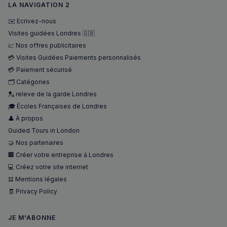
LA NAVIGATION 2
✉️ Ecrivez-nous
Visites guidées Londres 🇬🇧
📈 Nos offres publicitaires
sp_landing
1 jour
Spotify Inc.
.spotify.com
💳 Visites Guidées Paiements personnalisés
💳 Paiement sécurisé
🗂️ Catégories
💂 releve de la garde Londres
🎓 Écoles Françaises de Londres
👤 À propos
Guided Tours in London
🤝 Nos partenaires
🏢 Créer votre entreprise à Londres
Nom
Fournisseur
/
Domaine
Expira
💻 Créez votre site internet
Fournisseur
/
Nom
Expiration
Descript
bokunSessionId_e31aadc8-
francaisalondres.com
19
Domaine
𝌭 Mentions légales
3401-4174-94a9-
minu
Fournisseur
/
Nom
Expiration
Descr
7d86413a71e5
59
🧾 Privacy Policy
OAID
1 an
Associé à
OpenX Technologies
Domaine
secon
platefor
Inc.
publicita
servedby.revive-
VISITOR_INFO1_LIVE
5 mois 4
Ce co
Google LLC
destination_url
forum.francaisalondres.com
Sessi
bannière
adserver.net
semaines
est dé
.youtube.com
JE M'ABONNE
OpenX p
par Y
__stripe_mid
1 a
Stripe Inc.
les édite