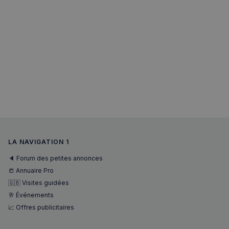
sp_t
1 an
Spotify Inc.
.spotify.com
VISITOR_PRIVACY_METADATA
5 mois 4
YouTube
semaines
.youtube.com
LA NAVIGATION 1
🔈 Forum des petites annonces
📒 Annuaire Pro
🇬🇧 Visites guidées
🥂 Événements
📈 Offres publicitaires