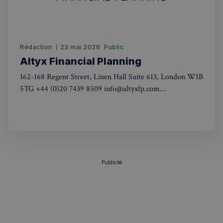
Rédaction
23 mai 2026
Public
Altyx Financial Planning
162-168 Regent Street, Linen Hall Suite 613, London W1B
Politique de confidentialité de
5TG +44 (0)20 7439 8509 info@altyxfp.com
Google
www.altyxfp.com Lundi au vendredi : 9.00 AM – 6.00
PM En savoir plus ALTYX FINANCIAL PLANNING
CookieScriptConsent
4
CookieScript
Altyx Financial Planning Ltd est un cabinet de gestion de
semaines
francaisalondres.com
2 jours
patrimoine spécialisé dans
Publicité