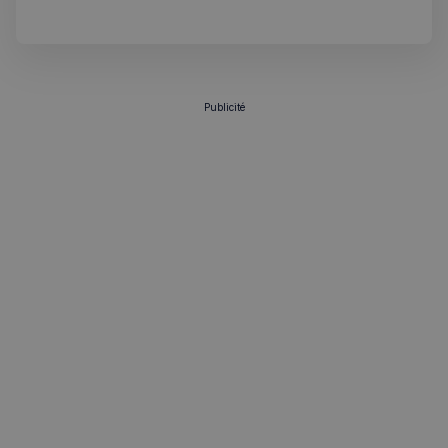
VISITOR_PRIVACY_METADATA
5 mois 4
YouTube
semaines
.youtube.com
Publicité
sp_landing
1 jour
Spotify Inc.