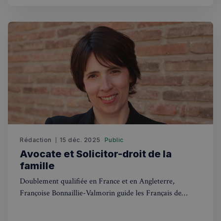
Strictement nécessaires
Performance
Ciblage
Fonctionnalité
Les cookies strictement nécessaires habilitent des
fonctionnalités de base du site Web telles que la
connexion des utilisateurs et la gestion des comptes.
Le site Web ne peut pas être utilisé correctement
sans les cookies strictement nécessaires.
Fournisseur
/
Nom
Expiration
Domaine
_px3
5 minutes
Wix.com, Inc.
27
.stripecdn.com
secondes
Rédaction
15 déc. 2025
Public
Avocate et Solicitor-droit de la
famille
Doublement qualifiée en France et en Angleterre,
Françoise Bonnaillie-Valmorin guide les Français de
Londres à travers les méandres juridiques du droit
familial dans les deux pays, du divorce à l'adoption