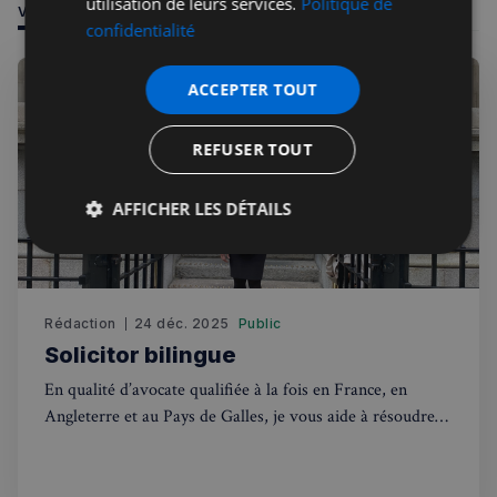
utilisation de leurs services.
Politique de
VOUS POURRIEZ ÊTRE INTÉRESSÉ PAR
confidentialité
ACCEPTER TOUT
REFUSER TOUT
AFFICHER LES DÉTAILS
Strictement
Performance
Ciblage
nécessaires
Rédaction
24 déc. 2025
Public
Solicitor bilingue
Fonctionnalité
En qualité d’avocate qualifiée à la fois en France, en
Angleterre et au Pays de Galles, je vous aide à résoudre
vos problématiques administratives et juridiques,
notamment dans les domaines du droit du travail, de la
fiscalité, de l’immigration et des ressources humaines.