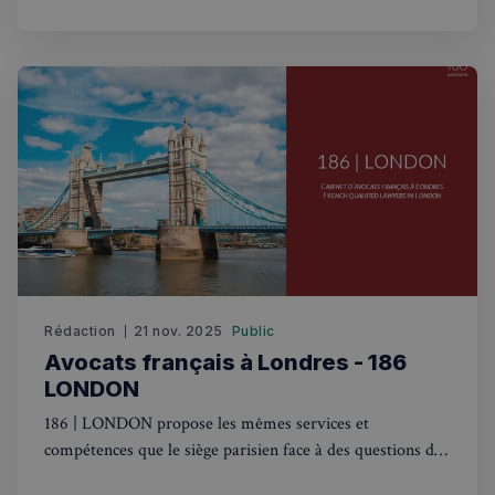
Politique de confidentialité de
Google
CookieScriptConsent
4
CookieScript
semaines
francaisalondres.com
2 jours
Rédaction
21 nov. 2025
Public
Avocats français à Londres - 186
LONDON
sp_t
1 an
Spotify Inc.
.spotify.com
186 | LONDON propose les mêmes services et
compétences que le siège parisien face à des questions de
droit français avec une composante internationale.