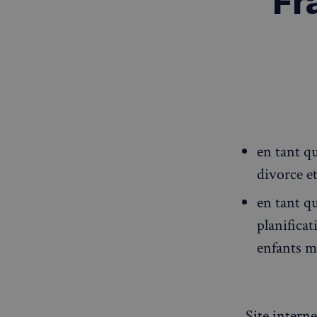
Fr
en tant qu
divorce e
en tant qu
planificat
enfants m
Site interne