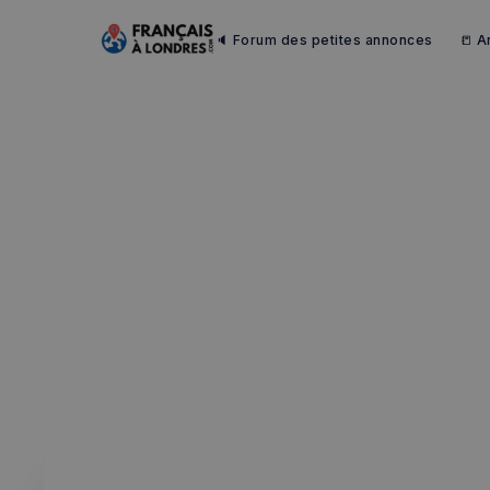
🔈 Forum des petites annonces
📒 A