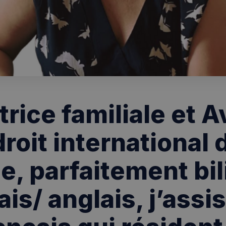
rice familiale et 
roit international 
le, parfaitement bi
ais/ anglais, j’assis