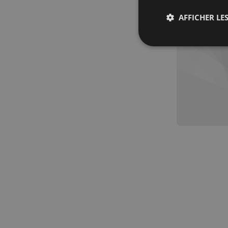
AFFICHER LES
Strictemen
nécessaire
Les cookies stricteme
la gestion des compte
Nom
_px3