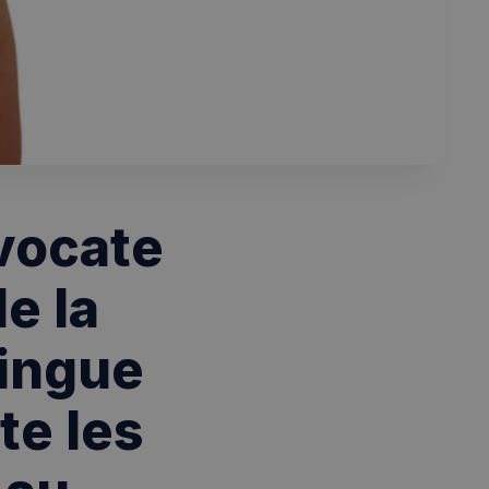
Avocate
de la
lingue
te les