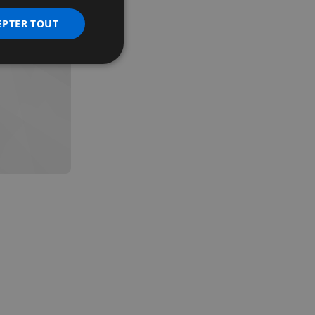
EPTER TOUT
nctionnalité
 des utilisateurs et
aires.
écurité, pour détecter
et minimiser le
 peut collecter des
 l'ID du périphérique
erminer un