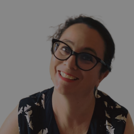
✨
erche
Chatbot IA
Rechercher dans Français à Londr
ES POPULAIRES
des professionnels
uidées
ts à venir