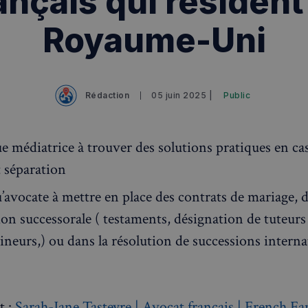
ançais qui résident
Royaume-Uni
Rédaction
05 juin 2025 |
Public
e médiatrice à trouver des solutions pratiques en ca
t séparation
’avocate à mettre en place des contrats de mariage, d
ion successorale ( testaments, désignation de tuteur
ineurs,) ou dans la résolution de successions interna
t :
Sarah-Jane Tasteyre | Avocat français | French Fa