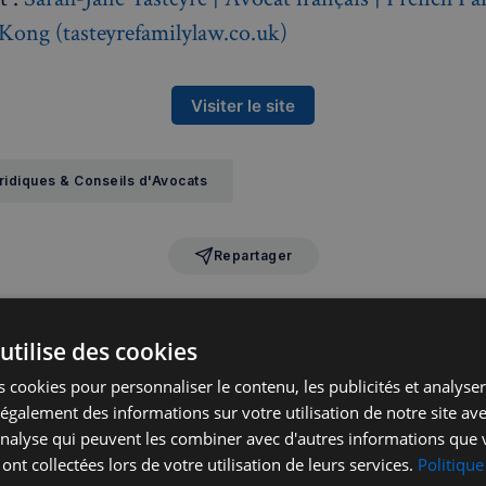
ong (tasteyrefamilylaw.co.uk)
Visiter le site
ridiques & Conseils d'Avocats
Repartager
mentaires
utilise des cookies
la communauté -
 cookies pour personnaliser le contenu, les publicités et analyser 
galement des informations sur votre utilisation de notre site av
'analyse qui peuvent les combiner avec d'autres informations que 
 ont collectées lors de votre utilisation de leurs services.
Politique