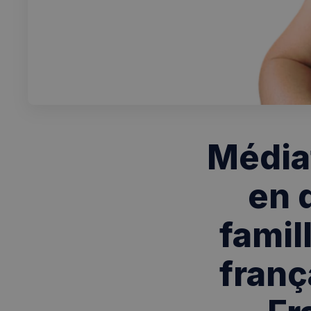
Médiat
en d
famil
franç