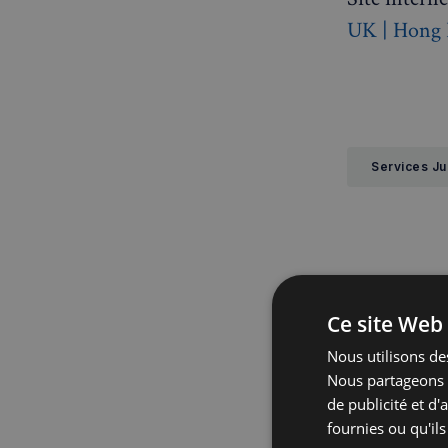
UK | Hong K
Services Ju
Com
Ce site Web 
- Règles de 
Nous utilisons des
Nous partageons é
de publicité et d
fournies ou qu'ils