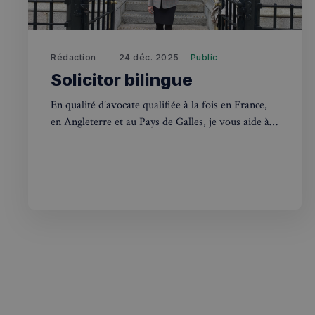
destination_url
__stripe_mid
_ga
YSC
Rédaction
24 déc. 2025
Public
__Secure-YNID
mid
Solicitor bilingue
_gcl_au
__stripe_sid
En qualité d’avocate qualifiée à la fois en France,
en Angleterre et au Pays de Galles, je vous aide à
pxcts
résoudre vos problématiques administratives et
test_cookie
juridiques, notamment dans les domaines du droit
m
du travail, de la fiscalité, de l’immigration et des
ressources humaines.
OAGEO
_ga_94D1NH5B76
_pxde
IDE
_pxvid
__Secure-
ROLLOUT_TOKEN