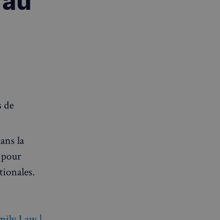
 au
s de
ans la
s pour
tionales.
mily Law |