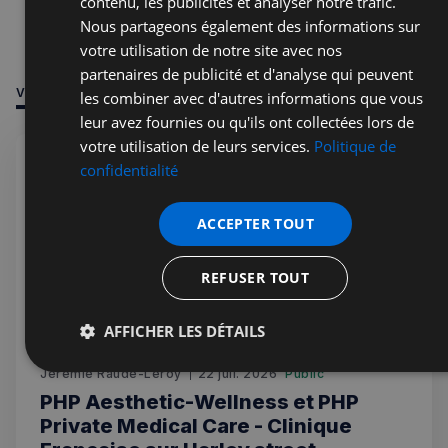
contenu, les publicités et analyser notre trafic.
Nous partageons également des informations sur
votre utilisation de notre site avec nos
partenaires de publicité et d'analyse qui peuvent
VOUS POURRIEZ ÊTRE INTÉRESSÉ PAR
les combiner avec d'autres informations que vous
leur avez fournies ou qu'ils ont collectées lors de
votre utilisation de leurs services.
Politique de
confidentialité
ACCEPTER TOUT
REFUSER TOUT
AFFICHER LES DÉTAILS
Strictement
Performance
Ciblage
Jérémie Raude-Leroy
22 juil. 2026
Public
nécessaires
PHP Aesthetic-Wellness et PHP
Private Medical Care - Clinique