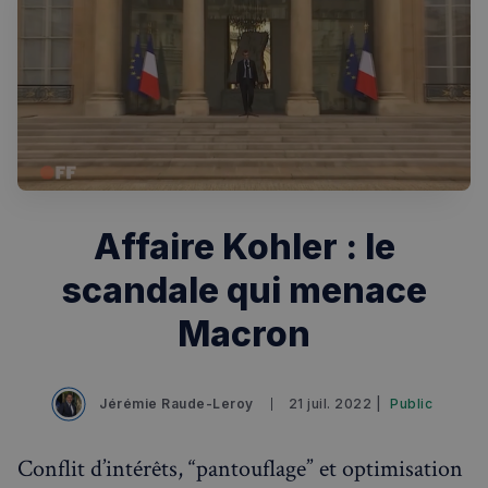
Affaire Kohler : le
scandale qui menace
Rechercher dans Français à Londres - Magazine
Macron
✨
Recherche
Chatbot IA
RECHERCHES POPULAIRES
Jérémie Raude-Leroy
21 juil. 2022 |
Public
Annuaire des professionnels
Conflit d’intérêts, “pantouflage” et optimisation
Visites guidées