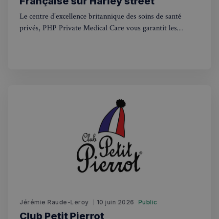
Française sur Harley street
Fonctionnalité
Le centre d'excellence britannique des soins de santé
privés, PHP Private Medical Care vous garantit les
meilleurs traitements médicaux privés. Avec des
consultations médicales disponibles le jour même et une
ouverture 7 jours sur 7
Strictement nécessaires
Performance
Ciblage
Fonctionnalité
Les cookies strictement nécessaires habilitent des
fonctionnalités de base du site Web telles que la connexion
des utilisateurs et la gestion des comptes. Le site Web ne peut
pas être utilisé correctement sans les cookies strictement
nécessaires.
Fournisseur
/
Nom
Expiration
Domaine
_px3
5 minutes
Wix.com, Inc.
27
.stripecdn.com
secondes
Jérémie Raude-Leroy
10 juin 2026
Public
Club Petit Pierrot