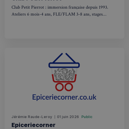
Club Petit Pierrot : immersion française depuis 1993.
Ateliers 6 mois-4 ans, FLE/FLAM 3-8 ans, stages
vacances. Apprentissage ludique adapté à chaque âge
Politique de confidentialité de Google
CookieScriptConsent
4
CookieScript
semaines
francaisalondres.com
2 jours
Jérémie Raude-Leroy
01 juin 2026
Public
Epiceriecorner