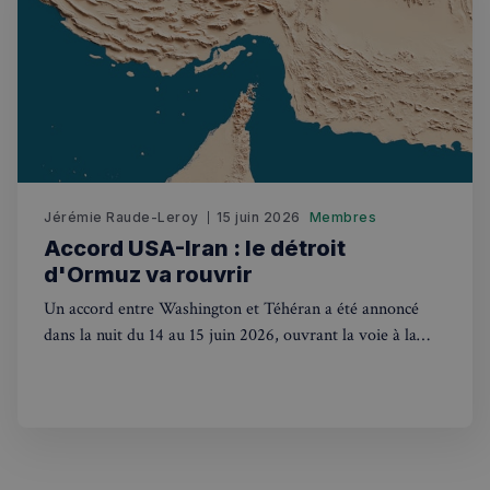
sp_t
1 an
Spotify Inc.
.spotify.com
Jérémie Raude-Leroy
15 juin 2026
Membres
Accord USA-Iran : le détroit
VISITOR_PRIVACY_METADATA
5 mois 4
YouTube
semaines
.youtube.com
d'Ormuz va rouvrir
Un accord entre Washington et Téhéran a été annoncé
dans la nuit du 14 au 15 juin 2026, ouvrant la voie à la
réouverture du détroit d'Ormuz. Les marchés s'envolent.