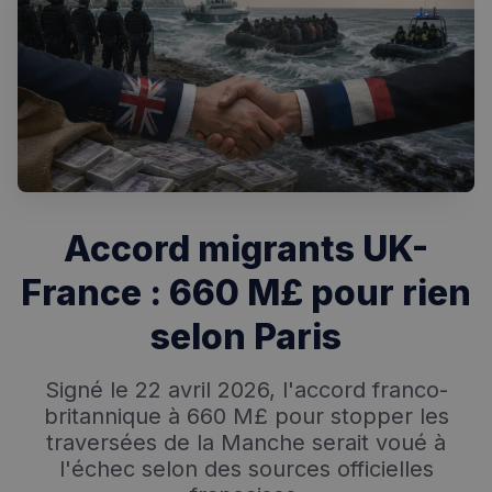
Accord migrants UK-
France : 660 M£ pour rien
Rechercher dans Français à Londres - Magazine
selon Paris
✨
Recherche
Chatbot IA
RECHERCHES POPULAIRES
Signé le 22 avril 2026, l'accord franco-
britannique à 660 M£ pour stopper les
Annuaire des professionnels
traversées de la Manche serait voué à
Visites guidées
l'échec selon des sources officielles