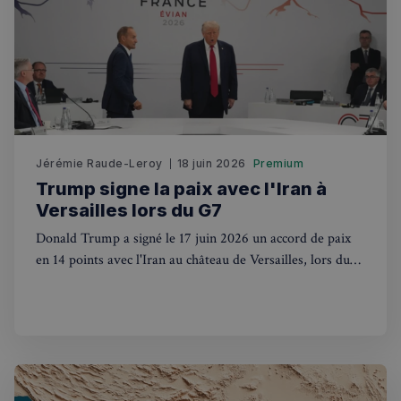
Jérémie Raude-Leroy
18 juin 2026
Premium
Trump signe la paix avec l'Iran à
Politique de confidentialité de
Versailles lors du G7
Google
Donald Trump a signé le 17 juin 2026 un accord de paix
en 14 points avec l'Iran au château de Versailles, lors du
CookieScriptConsent
4
CookieScript
G7 d'Évian. La France au cœur du jeu diplomatique
semaines
francaisalondres.com
2 jours
mondial.