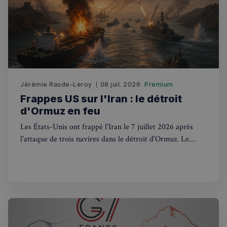
Fonctionnalité
Jérémie Raude-Leroy
08 juil. 2026
Premium
Frappes US sur l'Iran : le détroit
Strictement nécessaires
Performance
d'Ormuz en feu
Ciblage
Fonctionnalité
Les États-Unis ont frappé l'Iran le 7 juillet 2026 après
Les cookies strictement nécessaires habilitent des
l'attaque de trois navires dans le détroit d'Ormuz. Le
fonctionnalités de base du site Web telles que la
connexion des utilisateurs et la gestion des comptes.
Royaume-Uni, via l'UKMTO, est en première ligne.
Le site Web ne peut pas être utilisé correctement
sans les cookies strictement nécessaires.
Fournisseur
/
Nom
Expiration
Domaine
_px3
5 minutes
Wix.com, Inc.
27
.stripecdn.com
secondes