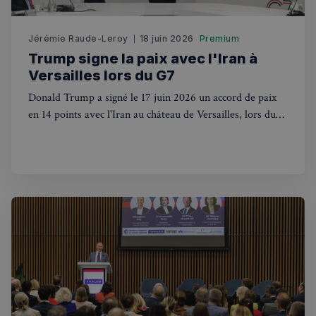
Jérémie Raude-Leroy
18 juin 2026
Premium
Trump signe la paix avec l'Iran à
Versailles lors du G7
Donald Trump a signé le 17 juin 2026 un accord de paix
en 14 points avec l'Iran au château de Versailles, lors du
Politique de confidentialité de
Google
G7 d'Évian. La France au cœur du jeu diplomatique
mondial.
CookieScriptConsent
4
CookieScript
semaines
francaisalondres.com
2 jours