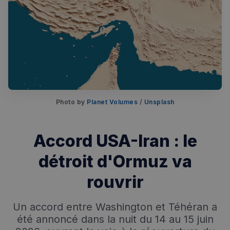
Photo by 
Planet Volumes
 / 
Unsplash
Rechercher dans Français à Londres - Magazine
Accord USA-Iran : le
✨
Recherche
Chatbot IA
détroit d'Ormuz va
RECHERCHES POPULAIRES
rouvrir
Annuaire des professionnels
Un accord entre Washington et Téhéran a
Visites guidées
été annoncé dans la nuit du 14 au 15 juin
Événements à venir