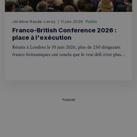
sp_t
1 an
Spotify Inc.
.spotify.com
Jérémie Raude-Leroy
11 juin 2026
Public
Franco-British Conference 2026 :
place à l'exécution
Réunis à Londres le 10 juin 2026, plus de 250 dirigeants
VISITOR_PRIVACY_METADATA
5 mois 4
YouTube
franco-britanniques ont conclu que le vrai défi n'est plus
semaines
.youtube.com
la stratégie, mais l'exécution concrète.
Publicité