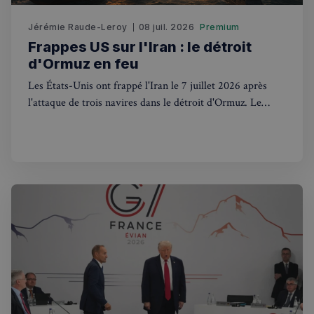
Jérémie Raude-Leroy
08 juil. 2026
Premium
Frappes US sur l'Iran : le détroit
d'Ormuz en feu
Les États-Unis ont frappé l'Iran le 7 juillet 2026 après
Strictement nécessaires
Performance
l'attaque de trois navires dans le détroit d'Ormuz. Le
Ciblage
Fonctionnalité
Royaume-Uni, via l'UKMTO, est en première ligne.
Les cookies strictement nécessaires habilitent des
fonctionnalités de base du site Web telles que la
connexion des utilisateurs et la gestion des comptes.
Le site Web ne peut pas être utilisé correctement
sans les cookies strictement nécessaires.
Fournisseur
/
Nom
Expiration
Domaine
_px3
5 minutes
Wix.com, Inc.
27
.stripecdn.com
secondes