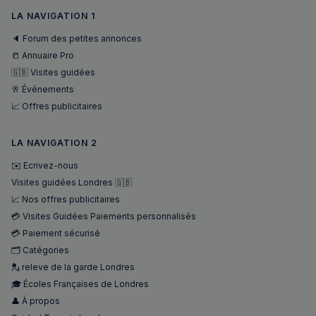
l'optimis
maniè
des servi
dont
LA NAVIGATION 1
traiteme
l'utili
paiement
final u
🔈 Forum des petites annonces
facilitant
le sit
mise en 
et sur
📒 Annuaire Pro
du cont
public
sur le
🇬🇧 Visites guidées
que
navigate
l'utili
🥂 Événements
pour ren
final 
les pages
voir a
📈 Offres publicitaires
charger p
de vis
rapideme
ledit s
Web.
_ga_94D1NH5B76
.francaisalondres.com
1 an 1
Ce cookie
LA NAVIGATION 2
mois
utilisé pa
__Secure-
.youtube.com
5 mois 4
Google
ROLLOUT_TOKEN
semaines
✉️ Ecrivez-nous
Analytics
conserve
Visites guidées Londres 🇬🇧
l'état de 
session.
📈 Nos offres publicitaires
💳 Visites Guidées Paiements personnalisés
_pxde
.stripecdn.com
5 minutes
Ce cookie
27
utilisé p
💳 Paiement sécurisé
secondes
collecter
données
🗂️ Catégories
toute séc
💂 releve de la garde Londres
par un pi
souvent u
🎓 Écoles Françaises de Londres
pour un 
analytiq
👤 À propos
anonyme