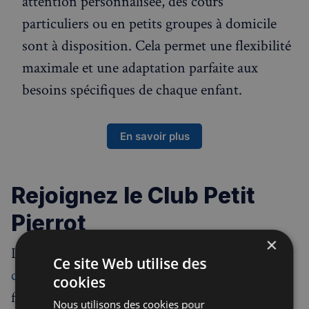
attention personnalisée, des cours
particuliers ou en petits groupes à domicile
sont à disposition. Cela permet une flexibilité
maximale et une adaptation parfaite aux
besoins spécifiques de chaque enfant.
En savoir plus
Rejoignez le Club Petit
Pierrot
×
Le Club Petit Pierrot dispose de
plusieurs
Ce site Web utilise des
centres à Londres
, offrant ainsi une grande
cookies
flexibilité en termes de lieux et d'horaires. Vous
Nous utilisons des cookies pour