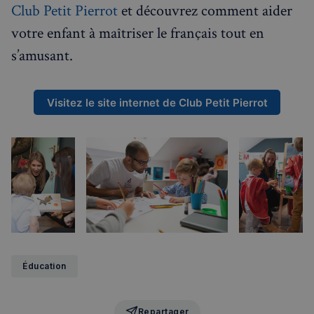
nécessaires
Club Petit Pierrot
et découvrez comment aider
votre enfant à maîtriser le français tout en
s’amusant.
Fonctionnalité
Visitez le site internet de Club Petit Pierrot
Strictement nécessaires
Performance
Ciblage
Fonctionnalité
Les cookies strictement nécessaires habilitent des
fonctionnalités de base du site Web telles que la
connexion des utilisateurs et la gestion des comptes.
Le site Web ne peut pas être utilisé correctement
sans les cookies strictement nécessaires.
Éducation
Fournisseur
/
Nom
Expiration
Domaine
_px3
5 minutes
Wix.com, Inc.
27
.stripecdn.com
Repartager