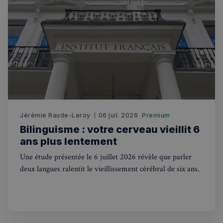
sp_landing
1 jour
Spotify Inc.
.spotify.com
Jérémie Raude-Leroy
06 juil. 2026
Premium
Bilinguisme : votre cerveau vieillit 6
ans plus lentement
Une étude présentée le 6 juillet 2026 révèle que parler
deux langues ralentit le vieillissement cérébral de six ans.
Nom
Fournisseur
/
Domaine
Expira
Fournisseur
/
Nom
Expiration
Descript
bokunSessionId_e31aadc8-
francaisalondres.com
19
Domaine