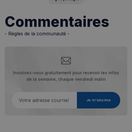
secondes
Commentaires
- Règles de la communauté -
Inscrivez-vous gratuitement pour recevoir les infos
Politique de confidentialité de
de la semaine, chaque vendredi matin
Google
Votre adresse courriel
CookieScriptConsent
4
CookieScript
Je m'abonne
semaines
francaisalondres.com
2 jours