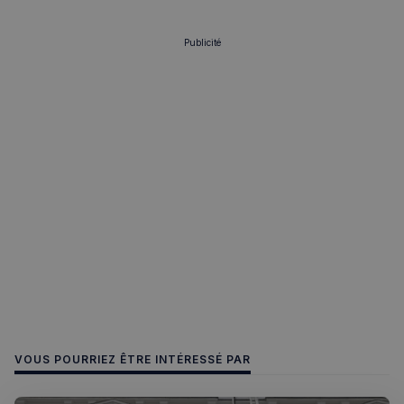
Publicité
sp_t
1 an
Spotify Inc.
.spotify.com
VISITOR_PRIVACY_METADATA
5 mois 4
YouTube
semaines
.youtube.com
VOUS POURRIEZ ÊTRE INTÉRESSÉ PAR