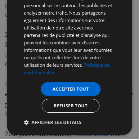
pouvez consulter les horaires et lieux pour
personnaliser le contenu, les publicités et
analyser notre trafic. Nous partageons
trouver le centre le plus proche de chez vous.
également des informations sur votre
utilisation de notre site avec nos
Les parents qui ont fait confiance au Club Petit
partenaires de publicité et d'analyse qui
peuvent les combiner avec d'autres
Pierrot témoignent de l’efficacité de notre
informations que vous leur avez fournies
méthode et de la progression de leurs enfants.
ou qu'ils ont collectées lors de votre
Consultez leurs témoignages
.
utilisation de leurs services.
Politique de
confidentialité
En conclusion, si vous cherchez à offrir à votre
ACCEPTER TOUT
enfant un environnement favorable et stimulant
pour l'apprentissage du français, le Club Petit
REFUSER TOUT
Pierrot est le choix idéal.
AFFICHER LES DÉTAILS
Pour plus d’informations,
visitez le site web
Strictement
Performance
Ciblage