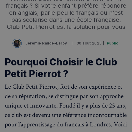
français ? Si votre enfant préfère répondre
en anglais, parle peu le français ou n'est
pas scolarisé dans une école française,
Club Petit Pierrot est la solution pour vous
Rechercher dans Français à Londres - Magazine
Jérémie Raude-Leroy
30 août 2025 |
Public
✨
Recherche
Chatbot IA
Pourquoi Choisir le Club
RECHERCHES POPULAIRES
Petit Pierrot ?
Annuaire des professionnels
Le Club Petit Pierrot, fort de son expérience et
Visites guidées
de sa réputation, se distingue par son approche
Événements à venir
unique et innovante. Fondé il y a plus de 25 ans,
ce club est devenu une référence incontournable
pour l’apprentissage du français à Londres. Voici