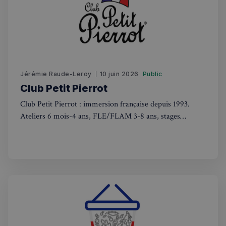
Fonctionnalité
Jérémie Raude-Leroy
10 juin 2026
Public
Strictement nécessaires
Performance
Club Petit Pierrot
Ciblage
Fonctionnalité
Club Petit Pierrot : immersion française depuis 1993.
Les cookies strictement nécessaires habilitent des
Ateliers 6 mois-4 ans, FLE/FLAM 3-8 ans, stages
fonctionnalités de base du site Web telles que la
connexion des utilisateurs et la gestion des comptes.
vacances. Apprentissage ludique adapté à chaque âge
Le site Web ne peut pas être utilisé correctement
sans les cookies strictement nécessaires.
Fournisseur
/
Nom
Expiration
Domaine
_px3
5 minutes
Wix.com, Inc.
27
.stripecdn.com
secondes