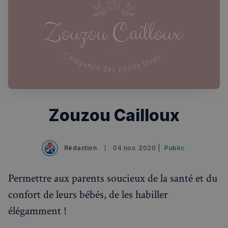
Rechercher dans Français à Londres - Magazine
✨
Recherche
Chatbot IA
Zouzou Cailloux
RECHERCHES POPULAIRES
Annuaire des professionnels
Rédaction
04 nov. 2020 |
Public
Visites guidées
Événements à venir
Permettre aux parents soucieux de la santé et du
confort de leurs bébés, de les habiller
élégamment !