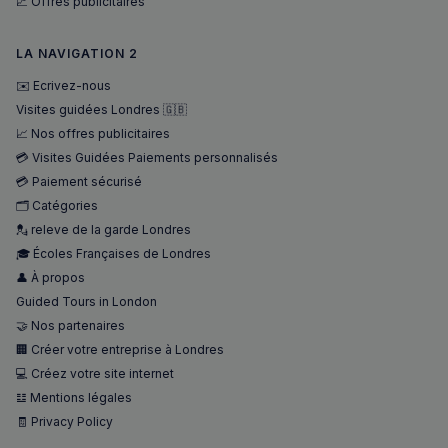
📈 Offres publicitaires
LA NAVIGATION 2
✉️ Ecrivez-nous
Visites guidées Londres 🇬🇧
sp_landing
1 jour
Spotify Inc.
📈 Nos offres publicitaires
.spotify.com
💳 Visites Guidées Paiements personnalisés
💳 Paiement sécurisé
🗂️ Catégories
💂 releve de la garde Londres
🎓 Écoles Françaises de Londres
👤 À propos
Guided Tours in London
🤝 Nos partenaires
Nom
Fournisseur
/
Domaine
Expira
🏢 Créer votre entreprise à Londres
Fournisseur
/
Nom
Expiration
Descript
bokunSessionId_e31aadc8-
francaisalondres.com
19
Domaine
💻 Créez votre site internet
3401-4174-94a9-
minu
Fournisseur
/
Nom
Expiration
Descr
7d86413a71e5
59
𝌭 Mentions légales
OAID
1 an
Associé à
OpenX Technologies
Domaine
secon
platefor
Inc.
🧾 Privacy Policy
publicita
servedby.revive-
VISITOR_INFO1_LIVE
5 mois 4
Ce co
Google LLC
destination_url
forum.francaisalondres.com
Sessi
bannière
adserver.net
semaines
est dé
.youtube.com