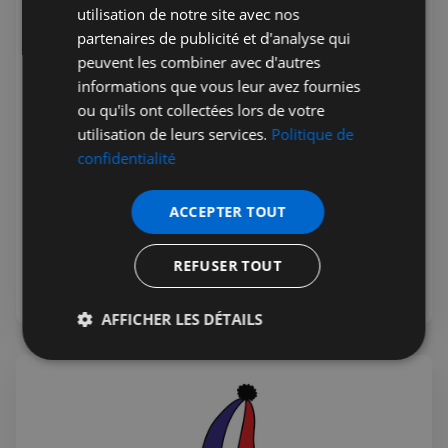
utilisation de notre site avec nos
partenaires de publicité et d'analyse qui
peuvent les combiner avec d'autres
informations que vous leur avez fournies
Jérémie Raude-Leroy
22 juil. 2026
Public
ou qu'ils ont collectées lors de votre
PHP Aesthetic-Wellness et PHP
utilisation de leurs services.
Politique de
Private Medical Care - Clinique
confidentialité
Française sur Harley street
ACCEPTER TOUT
Le centre d'excellence britannique des soins de santé
privés, PHP Private Medical Care vous garantit les
meilleurs traitements médicaux privés. Avec des
REFUSER TOUT
consultations médicales disponibles le jour même et une
ouverture 7 jours sur 7
AFFICHER LES DÉTAILS
Strictement
Performance
Ciblage
nécessaires