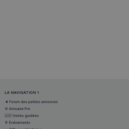
sp_t
1 an
Spotify Inc.
.spotify.com
VISITOR_PRIVACY_METADATA
5 mois 4
YouTube
semaines
.youtube.com
LA NAVIGATION 1
🔈 Forum des petites annonces
📒 Annuaire Pro
🇬🇧 Visites guidées
🥂 Événements