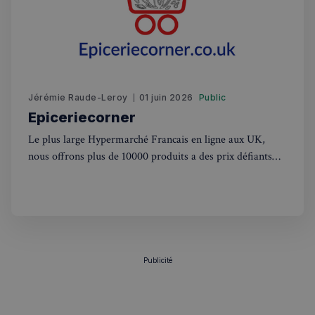
Jérémie Raude-Leroy
01 juin 2026
Public
Epiceriecorner
Politique de confidentialité de
Le plus large Hypermarché Francais en ligne aux UK,
Google
nous offrons plus de 10000 produits a des prix défiants
toutes concurrences. Nous livrons dans tout les UK,
CookieScriptConsent
4
CookieScript
concernant Londres la livraison est gratuite a partir de
semaines
francaisalondres.com
2 jours
50£. Nous offrons l'unique experience de faire ses courses
comme un France,
Publicité