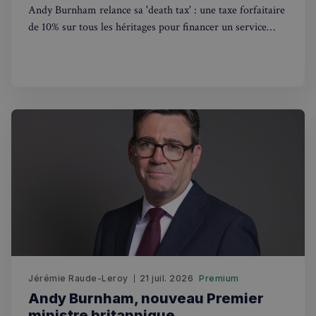
Andy Burnham relance sa 'death tax' : une taxe forfaitaire
souvent u
pour un 
de 10% sur tous les héritages pour financer un service
analytiq
anonyme
national de soins gratuit. Ce que ça change pour les
une
optimisa
Français au Royaume-Uni.
des
performa
_pxvid
1 an
Ce cookie
Wix.com Inc.
utilisé p
.stripecdn.com
suivre le
comport
et les
interacti
des
utilisateu
pour amé
l'expérie
utilisateu
le site.
Jérémie Raude-Leroy
21 juil. 2026
Premium
Andy Burnham, nouveau Premier
ministre britannique