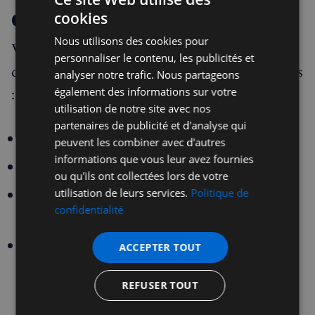
cérémonie
cookies
Nous utilisons des cookies pour
Vous souhaitez assister à la commémoration de
personnaliser le contenu, les publicités et
demain ? Voici toutes les informations pratiques
analyser notre trafic. Nous partageons
:
également des informations sur votre
utilisation de notre site avec nos
partenaires de publicité et d'analyse qui
Date :
Jeudi 18 juin 2026
peuvent les combiner avec d'autres
informations que vous leur avez fournies
Heure :
11h00
ou qu'ils ont collectées lors de votre
Lieu :
Devant la statue du général de Gaulle,
utilisation de leurs services.
Politique de
confidentialité
4 Carlton Gardens, SW1Y 5AA, Londres
Accès en transports en commun :
La
ACCEPTER TOUT
station de métro la plus proche est
Green
REFUSER TOUT
Park
(lignes Jubilee, Victoria et Piccadilly), à
environ 364 mètres, soit 5 minutes à pied. Les