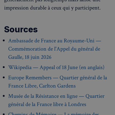
impression durable à ceux qui y participent.
Sources
Ambassade de France au Royaume-Uni —
Commémoration de l'Appel du général de
sp_t
1 an
Spotify Inc.
.spotify.com
Gaulle, 18 juin 2026
Wikipedia — Appeal of 18 June (en anglais)
Europe Remembers — Quartier général de la
France Libre, Carlton Gardens
VISITOR_PRIVACY_METADATA
5 mois 4
YouTube
semaines
.youtube.com
Musée de la Résistance en ligne — Quartier
général de la France libre à Londres
Chemins de Mémoire — La mémoire des