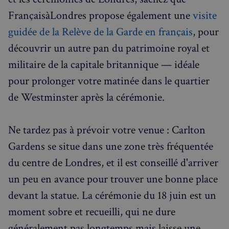
Nom
Expiration
Domaine
FrançaisàLondres propose également une
visite
_px3
5 minutes
Wix.com, Inc.
guidée de la Relève de la Garde en français
, pour
27
.stripecdn.com
secondes
découvrir un autre pan du patrimoine royal et
militaire de la capitale britannique — idéale
pour prolonger votre matinée dans le quartier
de Westminster après la cérémonie.
Ne tardez pas à prévoir votre venue : Carlton
Gardens se situe dans une zone très fréquentée
du centre de Londres, et il est conseillé d'arriver
Politique de confidentialité de
Google
un peu en avance pour trouver une bonne place
devant la statue. La cérémonie du 18 juin est un
CookieScriptConsent
4
CookieScript
moment sobre et recueilli, qui ne dure
semaines
francaisalondres.com
2 jours
généralement pas longtemps mais laisse une