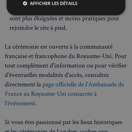
AFFICHER LES DÉTAILS
stations St James's Park et Charing Cross
Strictement
Performance
Ciblage
sont plus éloignées et moins pratiques pour
nécessaires
rejoindre le site à pied.
Fonctionnalité
La cérémonie est ouverte à la communauté
française et francophone du Royaume-Uni. Pour
tout complément d'information ou pour vérifier
d'éventuelles modalités d'accès, consultez
directement la
page officielle de l'Ambassade de
Strictement nécessaires
Performance
France au Royaume-Uni consacrée à
Ciblage
Fonctionnalité
l'événement
.
Les cookies strictement nécessaires habilitent des
fonctionnalités de base du site Web telles que la
connexion des utilisateurs et la gestion des comptes.
Le site Web ne peut pas être utilisé correctement
Si vous êtes passionné par les lieux historiques
sans les cookies strictement nécessaires.
et les cérémonies de Londres, sachez que
Fournisseur
/