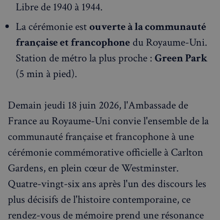
Libre de 1940 à 1944.
Rechercher dans Français à Londres - Magazine
La cérémonie est
ouverte à la communauté
✨
Recherche
Chatbot IA
française et francophone
du Royaume-Uni.
Station de métro la plus proche :
Green Park
RECHERCHES POPULAIRES
(5 min à pied).
Annuaire des professionnels
Visites guidées
Demain jeudi 18 juin 2026, l'Ambassade de
Événements à venir
France au Royaume-Uni convie l'ensemble de la
communauté française et francophone à une
cérémonie commémorative officielle à Carlton
Gardens, en plein cœur de Westminster.
Quatre-vingt-six ans après l'un des discours les
plus décisifs de l'histoire contemporaine, ce
rendez-vous de mémoire prend une résonance