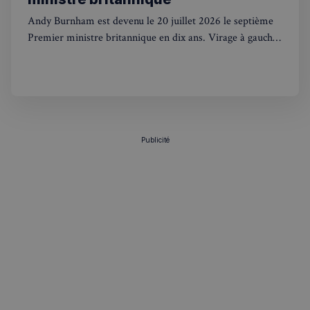
Andy Burnham est devenu le 20 juillet 2026 le septième
Premier ministre britannique en dix ans. Virage à gauche,
renationalisation et contacts avec Trump : ce que ça
change pour les Français au UK.
Publicité