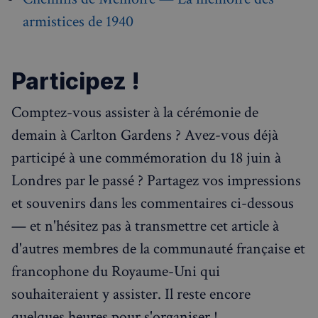
armistices de 1940
Participez !
Comptez-vous assister à la cérémonie de
demain à Carlton Gardens ? Avez-vous déjà
participé à une commémoration du 18 juin à
Londres par le passé ? Partagez vos impressions
sp_landing
1 jour
Spotify Inc.
.spotify.com
et souvenirs dans les commentaires ci-dessous
— et n'hésitez pas à transmettre cet article à
d'autres membres de la communauté française et
francophone du Royaume-Uni qui
souhaiteraient y assister. Il reste encore
quelques heures pour s'organiser !