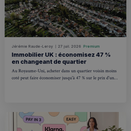
Jérémie Raude-Leroy
27 juil. 2026
Premium
Immobilier UK : économisez 47 %
en changeant de quartier
Politique de confidentialité de
Google
Au Royaume-Uni, acheter dans un quartier voisin moins
coté peut faire économiser jusqu'à 47 % sur le prix d'un
CookieScriptConsent
4
CookieScript
bien. Une stratégie de plus en plus adoptée en 2026.
semaines
francaisalondres.com
2 jours