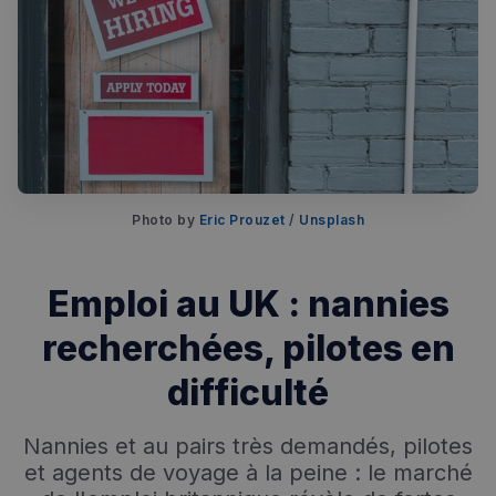
Photo by 
Eric Prouzet
 / 
Unsplash
Rechercher dans Français à Londres - Magazine
Emploi au UK : nannies
✨
Recherche
Chatbot IA
recherchées, pilotes en
RECHERCHES POPULAIRES
difficulté
Annuaire des professionnels
Nannies et au pairs très demandés, pilotes
Visites guidées
et agents de voyage à la peine : le marché