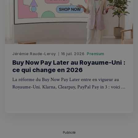
sp_t
1 an
Spotify Inc.
.spotify.com
Jérémie Raude-Leroy
16 juil. 2026
Premium
Buy Now Pay Later au Royaume-Uni :
VISITOR_PRIVACY_METADATA
5 mois 4
YouTube
ce qui change en 2026
semaines
.youtube.com
La réforme du Buy Now Pay Later entre en vigueur au
Royaume-Uni. Klarna, Clearpay, PayPal Pay in 3 : voici ce
qui change concrètement pour les acheteurs.
Publicité