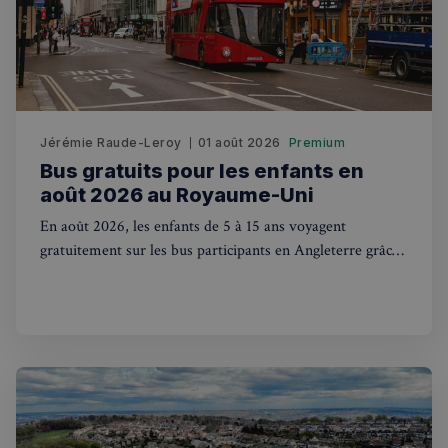
Fonctionnalité
Jérémie Raude-Leroy
01 août 2026
Premium
Bus gratuits pour les enfants en
Strictement nécessaires
Performance
août 2026 au Royaume-Uni
Ciblage
Fonctionnalité
En août 2026, les enfants de 5 à 15 ans voyagent
Les cookies strictement nécessaires habilitent des
gratuitement sur les bus participants en Angleterre grâce
fonctionnalités de base du site Web telles que la
au plan Great British Summer Savings. Mode d'emploi.
connexion des utilisateurs et la gestion des comptes.
Le site Web ne peut pas être utilisé correctement
sans les cookies strictement nécessaires.
Fournisseur
/
Nom
Expiration
Domaine
_px3
5 minutes
Wix.com, Inc.
27
.stripecdn.com
secondes