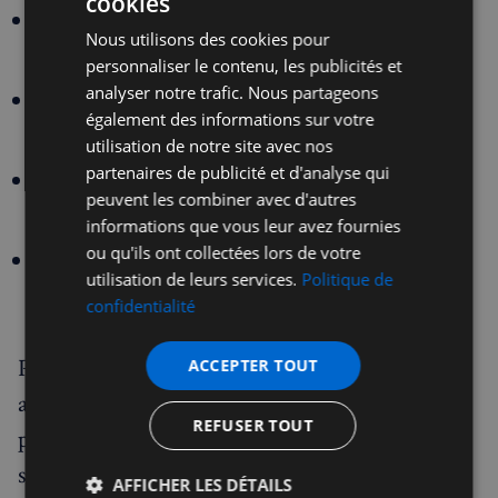
cookies
Des ateliers réguliers dans leurs cuisines
Nous utilisons des cookies pour
professionnelles de Belgravia
personnaliser le contenu, les publicités et
analyser notre trafic. Nous partageons
Des goûters d'anniversaire personnalisés, à
également des informations sur votre
domicile ou dans leurs locaux
utilisation de notre site avec nos
partenaires de publicité et d'analyse qui
Des cours privés sur mesure pour enfants et
peuvent les combiner avec d'autres
adultes à domicile
informations que vous leur avez fournies
ou qu'ils ont collectées lors de votre
Des clubs de cuisine dans les écoles
utilisation de leurs services.
Politique de
partenaires
confidentialité
Pour cette année anniversaire, les tarifs restent
ACCEPTER TOUT
accessibles : £97 la journée ou £420 la semaine
REFUSER TOUT
pour les 6-12 ans, £57 la journée ou £280 la
semaine pour les mini-chefs, avec des formules
AFFICHER LES DÉTAILS