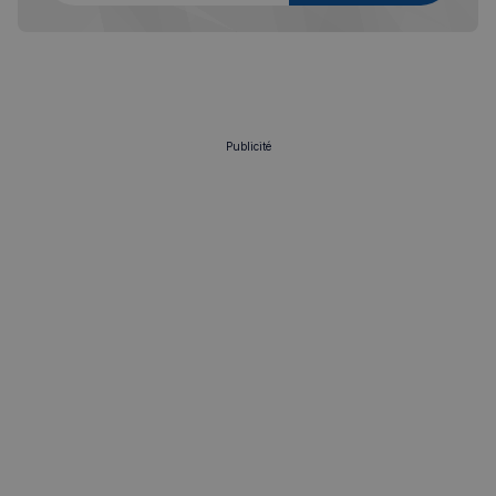
Publicité
sp_landing
1 jour
Spotify Inc.
.spotify.com