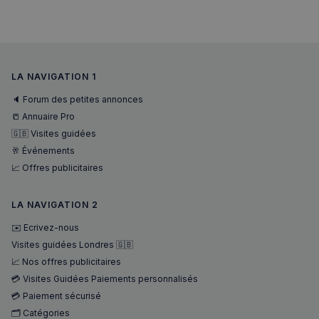
pour un 
analytiq
anonyme
une
optimisa
des
performa
LA NAVIGATION 1
_pxvid
1 an
Ce cookie
Wix.com Inc.
utilisé p
.stripecdn.com
🔈 Forum des petites annonces
suivre le
comport
📒 Annuaire Pro
et les
interacti
🇬🇧 Visites guidées
des
🥂 Événements
utilisateu
pour amé
📈 Offres publicitaires
l'expérie
utilisateu
le site.
LA NAVIGATION 2
✉️ Ecrivez-nous
Visites guidées Londres 🇬🇧
📈 Nos offres publicitaires
💳 Visites Guidées Paiements personnalisés
💳 Paiement sécurisé
🗂️ Catégories