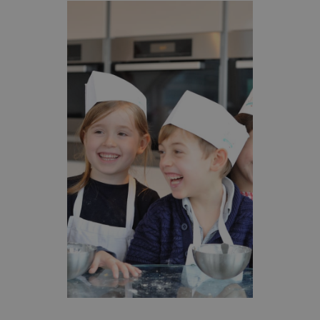
_px3
5 minutes
Wix.com, Inc.
27
.stripecdn.com
secondes
Politique de confidentialité de
Google
CookieScriptConsent
4
CookieScript
semaines
francaisalondres.com
2 jours