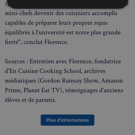
spéciales pour les adolescents. "Voir nos anciens
Strictement
Performance
Ciblage
mini-chefs devenir des cuisiniers accomplis
nécessaires
capables de préparer leurs propres repas
équilibrés à l'université est notre plus grande
Fonctionnalité
fierté", conclut Florence.
Sources : Entretien avec Florence, fondatrice
d'En Cuisine Cooking School, archives
médiatiques (Gordon Ramsay Show, Amazon
Strictement nécessaires
Performance
Prime, Planet Eat TV), témoignages d'anciens
Ciblage
Fonctionnalité
élèves et de parents.
Les cookies strictement nécessaires habilitent des
fonctionnalités de base du site Web telles que la
connexion des utilisateurs et la gestion des comptes.
Le site Web ne peut pas être utilisé correctement
sans les cookies strictement nécessaires.
Plus d'informations
Fournisseur
/
Nom
Expiration
Domaine