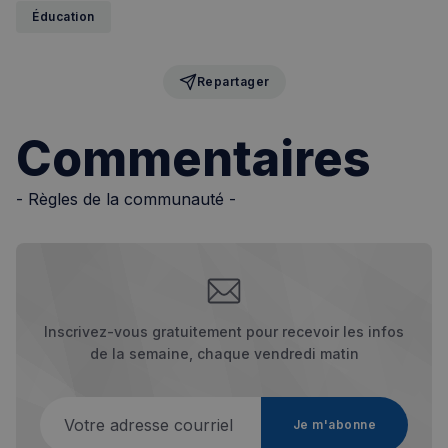
Éducation
Repartager
Commentaires
sp_t
1 an
Spotify Inc.
.spotify.com
- Règles de la communauté -
VISITOR_PRIVACY_METADATA
5 mois 4
YouTube
semaines
.youtube.com
Inscrivez-vous gratuitement pour recevoir les infos
de la semaine, chaque vendredi matin
Votre adresse courriel
Je m'abonne