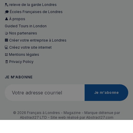
💂 releve de la garde Londres
🎓 Écoles Françaises de Londres
👤 À propos
Guided Tours in London
🤝 Nos partenaires
🏢 Créer votre entreprise à Londres
💻 Créez votre site internet
𝌭 Mentions légales
🧾 Privacy Policy
JE M'ABONNE
Votre adresse courriel
Je m'abonne
© 2026 Français à Londres - Magazine - Marque détenue par
Abstract27 LTD - Site web réalisé par
Abstract27.com