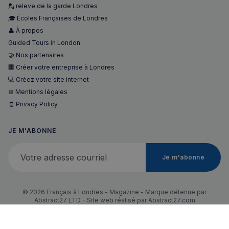
💂 releve de la garde Londres
🎓 Écoles Françaises de Londres
👤 À propos
Guided Tours in London
🤝 Nos partenaires
🏢 Créer votre entreprise à Londres
💻 Créez votre site internet
𝌭 Mentions légales
🧾 Privacy Policy
JE M'ABONNE
Votre adresse courriel
Je m'abonne
© 2026 Français à Londres - Magazine - Marque détenue par
Abstract27 LTD - Site web réalisé par
Abstract27.com