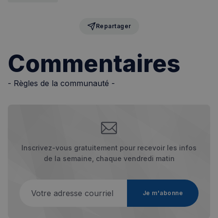
Repartager
Commentaires
sp_t
1 an
Spotify Inc.
- Règles de la communauté -
.spotify.com
Inscrivez-vous gratuitement pour recevoir les infos
VISITOR_PRIVACY_METADATA
5 mois 4
YouTube
semaines
.youtube.com
de la semaine, chaque vendredi matin
Votre adresse courriel
Je m'abonne