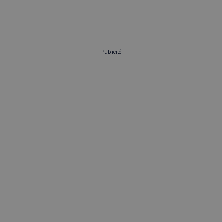
Publicité
sp_landing
1 jour
Spotify Inc.
.spotify.com