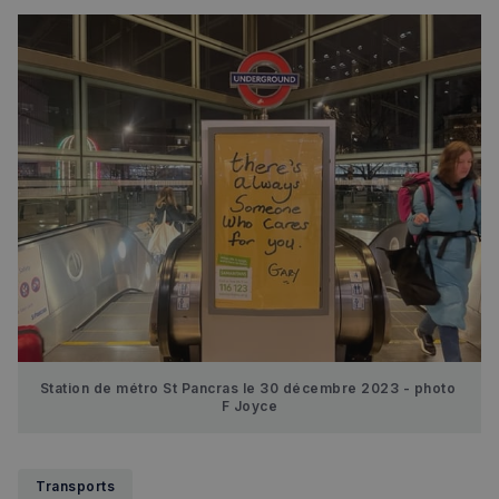
_px3
5 minutes
Wix.com, Inc.
27
.stripecdn.com
secondes
Politique de confidentialité de
Google
Station de métro St Pancras le 30 décembre 2023 - photo 
F Joyce
CookieScriptConsent
4
CookieScript
semaines
francaisalondres.com
2 jours
Transports