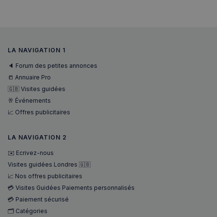
pour un 
analytiq
anonyme
une
optimisa
des
performa
LA NAVIGATION 1
_pxvid
1 an
Ce cookie
Wix.com Inc.
utilisé p
.stripecdn.com
🔈 Forum des petites annonces
suivre le
comport
📒 Annuaire Pro
et les
🇬🇧 Visites guidées
interacti
des
🥂 Événements
utilisateu
pour amé
📈 Offres publicitaires
l'expérie
utilisateu
le site.
LA NAVIGATION 2
✉️ Ecrivez-nous
Visites guidées Londres 🇬🇧
📈 Nos offres publicitaires
💳 Visites Guidées Paiements personnalisés
💳 Paiement sécurisé
🗂️ Catégories