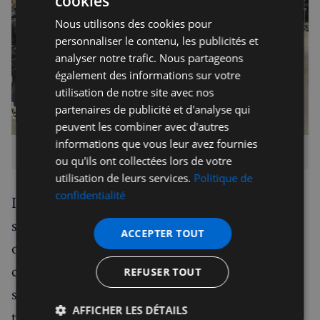
cookies
Nous utilisons des cookies pour
personnaliser le contenu, les publicités et
analyser notre trafic. Nous partageons
également des informations sur votre
utilisation de notre site avec nos
partenaires de publicité et d'analyse qui
peuvent les combiner avec d'autres
informations que vous leur avez fournies
St Pancras le 30 décembre 2023 - photo F. Joyce
ou qu'ils ont collectées lors de votre
utilisation de leurs services.
Politique de
confidentialité
Il faut calmer les plus jeunes, faire des queues
sans fin aux toilettes, s’organiser à une période
ACCEPTER TOUT
où les prix sont exorbitants et les hébergements
complets. Les voyageurs comprennent la
REFUSER TOUT
situation, mais se retrouvent démunis pour un
AFFICHER LES DÉTAILS
temps encore indéfini.