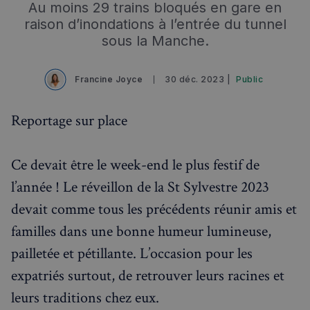
Au moins 29 trains bloqués en gare en
raison d’inondations à l’entrée du tunnel
sous la Manche.
Francine Joyce
30 déc. 2023 |
Public
Reportage sur place
Ce devait être le week-end le plus festif de
Rechercher dans Français à Londres - Magazine
l’année ! Le réveillon de la St Sylvestre 2023
✨
Recherche
Chatbot IA
devait comme tous les précédents réunir amis et
familles dans une bonne humeur lumineuse,
RECHERCHES POPULAIRES
pailletée et pétillante. L’occasion pour les
Annuaire des professionnels
expatriés surtout, de retrouver leurs racines et
Visites guidées
leurs traditions chez eux.