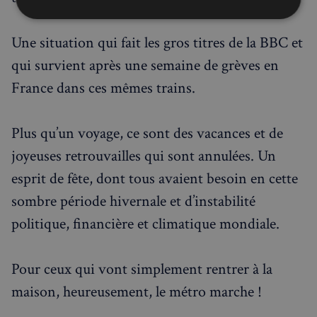
Strictement
Performance
Ciblage
nécessaires
Une situation qui fait les gros titres de la BBC et
qui survient après une semaine de grèves en
France dans ces mêmes trains.
Fonctionnalité
Plus qu’un voyage, ce sont des vacances et de
joyeuses retrouvailles qui sont annulées. Un
esprit de fête, dont tous avaient besoin en cette
Strictement nécessaires
Performance
sombre période hivernale et d’instabilité
Ciblage
Fonctionnalité
politique, financière et climatique mondiale.
Les cookies strictement nécessaires habilitent des
fonctionnalités de base du site Web telles que la
connexion des utilisateurs et la gestion des comptes.
Pour ceux qui vont simplement rentrer à la
Le site Web ne peut pas être utilisé correctement
sans les cookies strictement nécessaires.
maison, heureusement, le métro marche !
Fournisseur
/
Nom
Expiration
Domaine