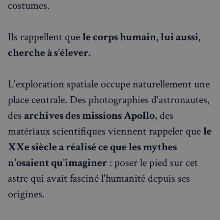
costumes.
Ils rappellent que
le corps humain, lui aussi,
cherche à s'élever.
L'exploration spatiale occupe naturellement une
place centrale. Des photographies d'astronautes,
des
archives des missions Apollo
, des
matériaux scientifiques viennent rappeler que
le
XXe siècle a réalisé ce que les mythes
sp_landing
1 jour
Spotify Inc.
.spotify.com
n'osaient qu'imaginer
: poser le pied sur cet
astre qui avait fasciné l'humanité depuis ses
origines.