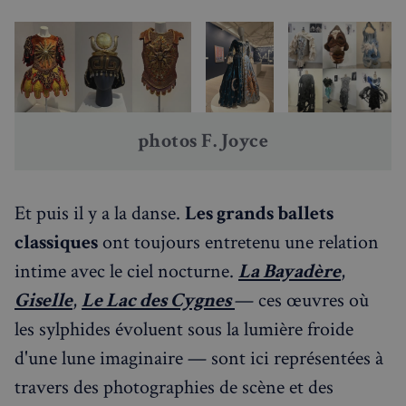
semaines
francaisalondres.com
2 jours
photos F. Joyce
sp_t
1 an
Et puis il y a la danse.
Les grands ballets
Spotify Inc.
.spotify.com
classiques
ont toujours entretenu une relation
intime avec le ciel nocturne.
La Bayadère
,
Giselle
,
Le Lac des Cygnes
— ces œuvres où
les sylphides évoluent sous la lumière froide
VISITOR_PRIVACY_METADATA
5 mois 4
YouTube
semaines
.youtube.com
d'une lune imaginaire — sont ici représentées à
travers des photographies de scène et des