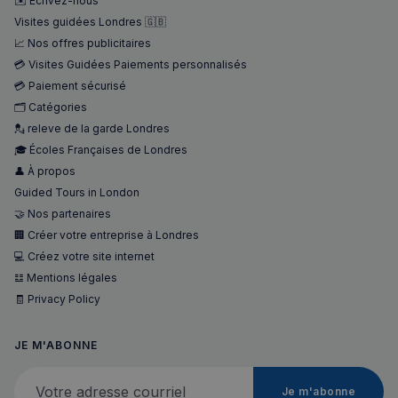
✉️ Ecrivez-nous
Visites guidées Londres 🇬🇧
📈 Nos offres publicitaires
💳 Visites Guidées Paiements personnalisés
💳 Paiement sécurisé
🗂️ Catégories
💂 releve de la garde Londres
🎓 Écoles Françaises de Londres
👤 À propos
Guided Tours in London
🤝 Nos partenaires
🏢 Créer votre entreprise à Londres
💻 Créez votre site internet
𝌭 Mentions légales
🧾 Privacy Policy
JE M'ABONNE
Votre adresse courriel
Je m'abonne