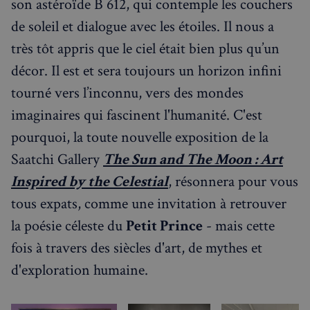
son astéroïde B 612, qui contemple les couchers
de soleil et dialogue avec les étoiles. Il nous a
très tôt appris que le ciel était bien plus qu’un
décor. Il est et sera toujours un horizon infini
tourné vers l’inconnu, vers des mondes
Rechercher dans Français à Londres - Magazine
imaginaires qui fascinent l'humanité. C'est
✨
Recherche
Chatbot IA
pourquoi, la toute nouvelle exposition de la
Saatchi Gallery
The Sun and The Moon : Art
RECHERCHES POPULAIRES
Inspired by the Celestial
, résonnera pour vous
Annuaire des professionnels
tous expats, comme une invitation à retrouver
Visites guidées
la poésie céleste du
Petit Prince
- mais cette
Événements à venir
fois à travers des siècles d'art, de mythes et
d'exploration humaine.