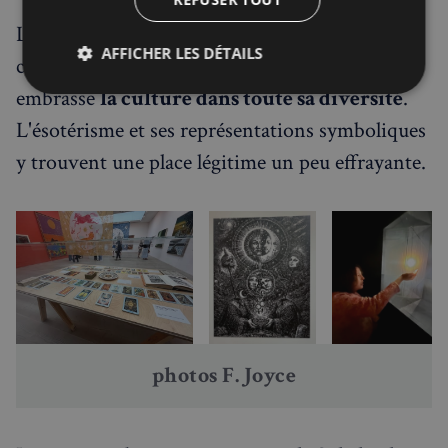
L'originalité de cette exposition est de ne pas se
AFFICHER LES DÉTAILS
cantonner aux beaux-arts traditionnels. Elle
embrasse
la culture dans toute sa diversité
.
Strictement
Performance
Ciblage
nécessaires
L'ésotérisme et ses représentations symboliques
y trouvent une place légitime un peu effrayante.
Fonctionnalité
Strictement nécessaires
Performance
Ciblage
Fonctionnalité
photos F. Joyce
Les cookies strictement nécessaires habilitent des
fonctionnalités de base du site Web telles que la
connexion des utilisateurs et la gestion des comptes.
Le site Web ne peut pas être utilisé correctement