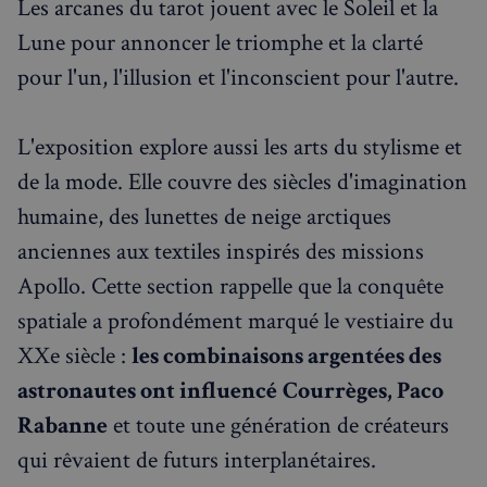
Les arcanes du tarot jouent avec le Soleil et la
sans les cookies strictement nécessaires.
Lune pour annoncer le triomphe et la clarté
Fournisseur
/
Nom
Expiration
Domaine
pour l'un, l'illusion et l'inconscient pour l'autre.
_px3
5 minutes
Wix.com, Inc.
27
.stripecdn.com
secondes
L'exposition explore aussi les arts du stylisme et
de la mode. Elle couvre des siècles d'imagination
humaine, des lunettes de neige arctiques
anciennes aux textiles inspirés des missions
Apollo. Cette section rappelle que la conquête
spatiale a profondément marqué le vestiaire du
XXe siècle :
les combinaisons argentées des
astronautes ont influencé
Courrèges, Paco
Politique de confidentialité de
Google
Rabanne
et toute une génération de créateurs
qui rêvaient de futurs interplanétaires.
CookieScriptConsent
4
CookieScript