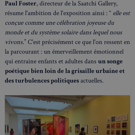
Paul Foster
, directeur de la Saatchi Gallery,
résume l'ambition de l'exposition ainsi : “
elle est
conçue comme une célébration joyeuse du
Nom
Fournisseur
/
Domaine
Expira
Fournisseur
/
Nom
Expiration
Descript
monde et du système solaire dans lequel nous
bokunSessionId_e31aadc8-
francaisalondres.com
19
Domaine
3401-4174-94a9-
minu
Fournisseur
/
Nom
Expiration
Descr
7d86413a71e5
59
vivons.
” C'est précisément ce que l'on ressent en
OAID
1 an
Associé à
OpenX Technologies
Domaine
secon
platefor
Inc.
publicita
servedby.revive-
la parcourant : un émerveillement émotionnel
VISITOR_INFO1_LIVE
5 mois 4
Ce co
Google LLC
destination_url
forum.francaisalondres.com
Sessi
bannière
adserver.net
semaines
est dé
.youtube.com
OpenX p
par Y
qui entraine enfants et adultes dans
un songe
__stripe_mid
1 a
Stripe Inc.
les édite
pour 
.francaisalondres.com
Enregistr
une t
poétique bien loin de la grisaille urbaine et
des publi
des
spécifiqu
préfé
ont été
des turbulences politiques
actuelles.
de
affichées
l'utili
Serait uti
pour l
uniquem
vidéo
pour les
Youtu
performa
intégr
plutôt q
dans l
pour le c
sites; 
des
égale
utilisateu
déter
mid
1 an
Meta Platform Inc.
tant que
si le v
moi
.instagram.com
cookie d
du sit
première
utilise
partie, il
nouve