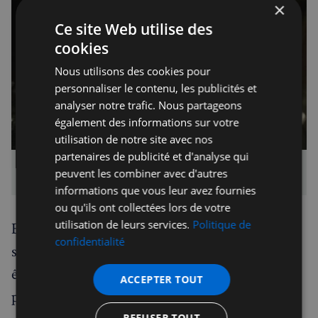
×
Ce site Web utilise des
cookies
Nous utilisons des cookies pour
personnaliser le contenu, les publicités et
analyser notre trafic. Nous partageons
également des informations sur votre
utilisation de notre site avec nos
partenaires de publicité et d'analyse qui
quand les étoiles réagissent à vos mouvements - photo F. 
peuvent les combiner avec d'autres
Joyce
informations que vous leur avez fournies
ou qu'ils ont collectées lors de votre
utilisation de leurs services.
Politique de
Elles plongent le visiteur dans une méditation
confidentialité
sur la lumière et l'obscurité, sur ce que signifie
être entouré de l'énergie solaire ou enveloppé
ACCEPTER TOUT
par la nuit lunaire.
REFUSER TOUT