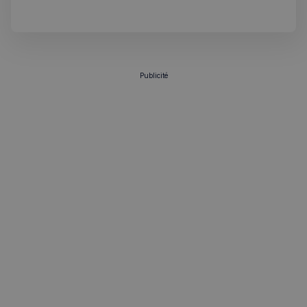
VISITOR_PRIVACY_METADATA
5 mois 4
YouTube
semaines
.youtube.com
Publicité
sp_landing
1 jour
Spotify Inc.