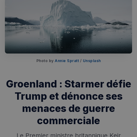
Photo by 
Annie Spratt
 / 
Unsplash
Rechercher dans Français à Londres - Magazine
✨
Recherche
Chatbot IA
Groenland : Starmer défie
RECHERCHES POPULAIRES
Trump et dénonce ses
Annuaire des professionnels
menaces de guerre
Visites guidées
commerciale
Événements à venir
Le Premier ministre britannique Keir