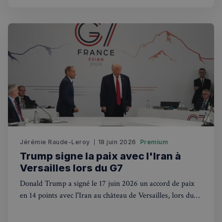
Strictement nécessaires
Performance
Ciblage
Fonctionnalité
Les cookies strictement nécessaires habilitent des
fonctionnalités de base du site Web telles que la
connexion des utilisateurs et la gestion des comptes.
Le site Web ne peut pas être utilisé correctement
sans les cookies strictement nécessaires.
Fournisseur
/
Nom
Expiration
Domaine
_px3
5 minutes
Wix.com, Inc.
27
.stripecdn.com
secondes
Jérémie Raude-Leroy
18 juin 2026
Premium
Trump signe la paix avec l'Iran à
Versailles lors du G7
Donald Trump a signé le 17 juin 2026 un accord de paix
en 14 points avec l'Iran au château de Versailles, lors du
G7 d'Évian. La France au cœur du jeu diplomatique
mondial.