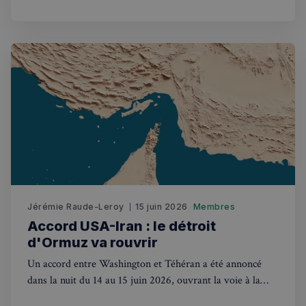
Politique de confidentialité de
Google
CookieScriptConsent
4
CookieScript
semaines
francaisalondres.com
2 jours
Jérémie Raude-Leroy
15 juin 2026
Membres
Accord USA-Iran : le détroit
d'Ormuz va rouvrir
sp_t
1 an
Spotify Inc.
.spotify.com
Un accord entre Washington et Téhéran a été annoncé
dans la nuit du 14 au 15 juin 2026, ouvrant la voie à la
réouverture du détroit d'Ormuz. Les marchés s'envolent.