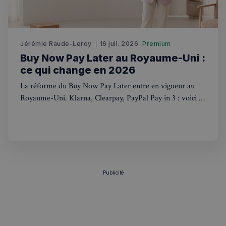
sp_t
1 an
Spotify Inc.
.spotify.com
Jérémie Raude-Leroy
16 juil. 2026
Premium
Buy Now Pay Later au Royaume-Uni :
ce qui change en 2026
La réforme du Buy Now Pay Later entre en vigueur au
VISITOR_PRIVACY_METADATA
5 mois 4
YouTube
semaines
.youtube.com
Royaume-Uni. Klarna, Clearpay, PayPal Pay in 3 : voici ce
qui change concrètement pour les acheteurs.
Publicité