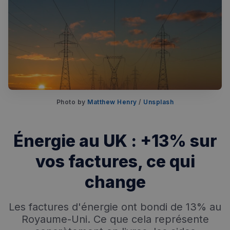
Photo by 
Matthew Henry
 / 
Unsplash
Rechercher dans Français à Londres - Magazine
Énergie au UK : +13% sur
✨
Recherche
Chatbot IA
vos factures, ce qui
RECHERCHES POPULAIRES
change
Annuaire des professionnels
Les factures d'énergie ont bondi de 13% au
Visites guidées
Royaume-Uni. Ce que cela représente
Événements à venir