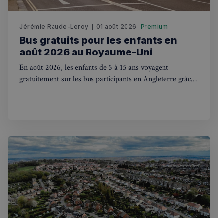
Jérémie Raude-Leroy
01 août 2026
Premium
Bus gratuits pour les enfants en
août 2026 au Royaume-Uni
Strictement nécessaires
Performance
En août 2026, les enfants de 5 à 15 ans voyagent
gratuitement sur les bus participants en Angleterre grâce
Ciblage
Fonctionnalité
au plan Great British Summer Savings. Mode d'emploi.
Les cookies strictement nécessaires habilitent des
fonctionnalités de base du site Web telles que la
connexion des utilisateurs et la gestion des comptes.
Le site Web ne peut pas être utilisé correctement
sans les cookies strictement nécessaires.
Fournisseur
/
Nom
Expiration
Domaine
_px3
5 minutes
Wix.com, Inc.
27
.stripecdn.com
secondes