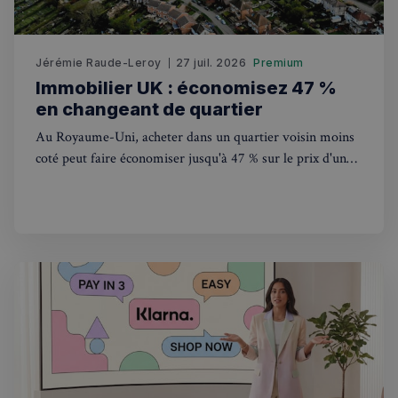
Jérémie Raude-Leroy
27 juil. 2026
Premium
Immobilier UK : économisez 47 %
en changeant de quartier
Au Royaume-Uni, acheter dans un quartier voisin moins
Politique de confidentialité de
coté peut faire économiser jusqu'à 47 % sur le prix d'un
Google
bien. Une stratégie de plus en plus adoptée en 2026.
CookieScriptConsent
4
CookieScript
semaines
francaisalondres.com
2 jours