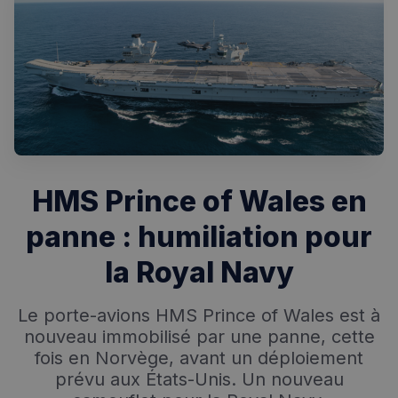
HMS Prince of Wales en
Rechercher dans Français à Londres - Magazine
panne : humiliation pour
✨
Recherche
Chatbot IA
la Royal Navy
RECHERCHES POPULAIRES
Le porte-avions HMS Prince of Wales est à
Annuaire des professionnels
nouveau immobilisé par une panne, cette
fois en Norvège, avant un déploiement
Visites guidées
prévu aux États-Unis. Un nouveau