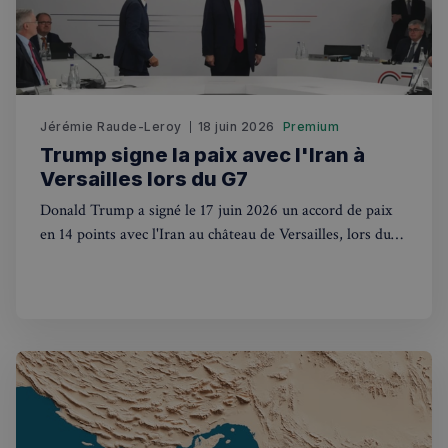
Jérémie Raude-Leroy
18 juin 2026
Premium
Trump signe la paix avec l'Iran à
Versailles lors du G7
Politique de confidentialité de
Donald Trump a signé le 17 juin 2026 un accord de paix
Google
en 14 points avec l'Iran au château de Versailles, lors du
G7 d'Évian. La France au cœur du jeu diplomatique
CookieScriptConsent
4
CookieScript
mondial.
semaines
francaisalondres.com
2 jours