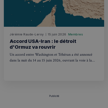
sp_t
1 an
Spotify Inc.
.spotify.com
Jérémie Raude-Leroy
15 juin 2026
Membres
Accord USA-Iran : le détroit
d'Ormuz va rouvrir
VISITOR_PRIVACY_METADATA
5 mois 4
YouTube
semaines
.youtube.com
Un accord entre Washington et Téhéran a été annoncé
dans la nuit du 14 au 15 juin 2026, ouvrant la voie à la
réouverture du détroit d'Ormuz. Les marchés s'envolent.
Publicité