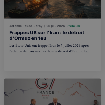
Fonctionnalité
Jérémie Raude-Leroy
08 juil. 2026
Premium
Frappes US sur l'Iran : le détroit
d'Ormuz en feu
Strictement nécessaires
Performance
Ciblage
Fonctionnalité
Les États-Unis ont frappé l'Iran le 7 juillet 2026 après
l'attaque de trois navires dans le détroit d'Ormuz. Le
Les cookies strictement nécessaires habilitent des
Royaume-Uni, via l'UKMTO, est en première ligne.
fonctionnalités de base du site Web telles que la
connexion des utilisateurs et la gestion des comptes.
Le site Web ne peut pas être utilisé correctement
sans les cookies strictement nécessaires.
Fournisseur
/
Nom
Expiration
Domaine
_px3
5 minutes
Wix.com, Inc.
27
.stripecdn.com
secondes