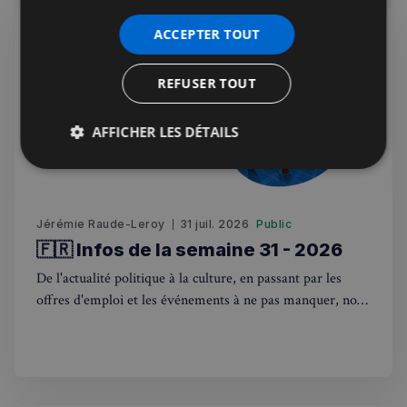
ACCEPTER TOUT
REFUSER TOUT
AFFICHER LES DÉTAILS
Strictement
Performance
Ciblage
nécessaires
Jérémie Raude-Leroy
31 juil. 2026
Public
🇫🇷 Infos de la semaine 31 - 2026
Fonctionnalité
De l'actualité politique à la culture, en passant par les
offres d'emploi et les événements à ne pas manquer, nous
sommes là pour vous tenir au courant de tout ce qui se
passe outre-Manche. Rejoignez-nous dans ce voyage
hebdomadaire. Bonne lecture! 🇫🇷🇬🇧
Strictement nécessaires
Performance