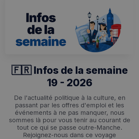
Rechercher dans Français à Londres - Magazine
✨
Recherche
Chatbot IA
RECHERCHES POPULAIRES
🇫🇷 Infos de la semaine
Annuaire des professionnels
19 - 2026
Visites guidées
Événements à venir
De l'actualité politique à la culture, en
passant par les offres d'emploi et les
événements à ne pas manquer, nous
sommes là pour vous tenir au courant de
tout ce qui se passe outre-Manche.
Rejoignez-nous dans ce voyage