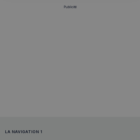
Politique de confidentialité de
Publicité
Google
CookieScriptConsent
4
CookieScript
semaines
francaisalondres.com
2 jours
sp_t
1 an
Spotify Inc.
.spotify.com
LA NAVIGATION 1