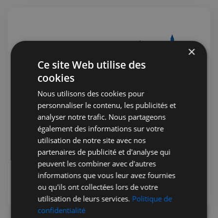
×
Ce site Web utilise des
cookies
Nous utilisons des cookies pour
personnaliser le contenu, les publicités et
analyser notre trafic. Nous partageons
Jérémie Raude-Leroy
07 août 2026
Public
également des informations sur votre
🇫🇷 Infos de la semaine 32 - 2026
utilisation de notre site avec nos
partenaires de publicité et d'analyse qui
De l'actualité politique à la culture, en passant par les
peuvent les combiner avec d'autres
offres d'emploi et les événements à ne pas manquer, nous
informations que vous leur avez fournies
sommes là pour vous tenir au courant de tout ce qui se
ou qu'ils ont collectées lors de votre
passe outre-Manche. Rejoignez-nous dans ce voyage
utilisation de leurs services.
Politique de
hebdomadaire. Bonne lecture! 🇫🇷🇬🇧
confidentialité