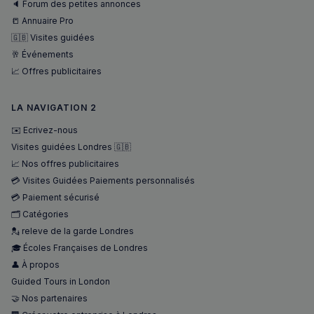
🔈 Forum des petites annonces
VISITOR_PRIVACY_METADATA
5 mois 4
YouTube
semaines
.youtube.com
📒 Annuaire Pro
🇬🇧 Visites guidées
🥂 Événements
📈 Offres publicitaires
LA NAVIGATION 2
✉️ Ecrivez-nous
Visites guidées Londres 🇬🇧
📈 Nos offres publicitaires
💳 Visites Guidées Paiements personnalisés
💳 Paiement sécurisé
🗂️ Catégories
💂 releve de la garde Londres
🎓 Écoles Françaises de Londres
👤 À propos
sp_landing
1 jour
Spotify Inc.
Guided Tours in London
.spotify.com
🤝 Nos partenaires