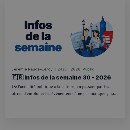
Ciblage
Fonctionnalité
Les cookies strictement nécessaires habilitent des
fonctionnalités de base du site Web telles que la
connexion des utilisateurs et la gestion des comptes.
Le site Web ne peut pas être utilisé correctement
sans les cookies strictement nécessaires.
Fournisseur
/
Nom
Expiration
Domaine
_px3
5 minutes
Wix.com, Inc.
27
.stripecdn.com
secondes
Jérémie Raude-Leroy
24 juil. 2026
Public
🇫🇷 Infos de la semaine 30 - 2026
De l'actualité politique à la culture, en passant par les
offres d'emploi et les événements à ne pas manquer, nous
sommes là pour vous tenir au courant de tout ce qui se
passe outre-Manche. Rejoignez-nous dans ce voyage
hebdomadaire. Bonne lecture! 🇫🇷🇬🇧