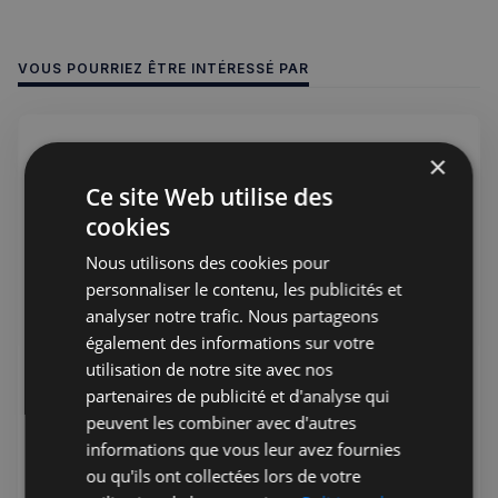
VOUS POURRIEZ ÊTRE INTÉRESSÉ PAR
×
Ce site Web utilise des
cookies
Nous utilisons des cookies pour
personnaliser le contenu, les publicités et
analyser notre trafic. Nous partageons
également des informations sur votre
utilisation de notre site avec nos
Jérémie Raude-Leroy
07 août 2026
Public
partenaires de publicité et d'analyse qui
🇫🇷 Infos de la semaine 32 - 2026
peuvent les combiner avec d'autres
De l'actualité politique à la culture, en passant par les
informations que vous leur avez fournies
offres d'emploi et les événements à ne pas manquer, nous
ou qu'ils ont collectées lors de votre