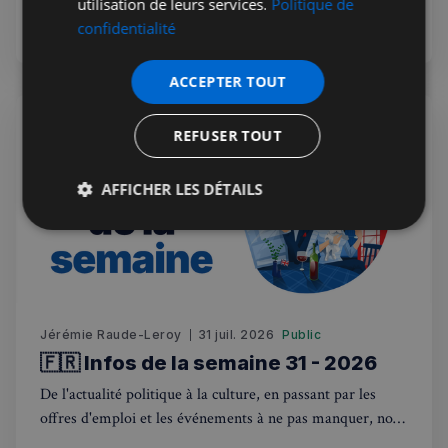
sommes là pour vous tenir au courant de tout ce qui se
utilisation de leurs services.
Politique de
passe outre-Manche. Rejoignez-nous dans ce voyage
confidentialité
hebdomadaire. Bonne lecture! 🇫🇷🇬🇧
ACCEPTER TOUT
REFUSER TOUT
AFFICHER LES DÉTAILS
Strictement
Performance
Ciblage
nécessaires
Fonctionnalité
Jérémie Raude-Leroy
31 juil. 2026
Public
🇫🇷 Infos de la semaine 31 - 2026
De l'actualité politique à la culture, en passant par les
offres d'emploi et les événements à ne pas manquer, nous
sommes là pour vous tenir au courant de tout ce qui se