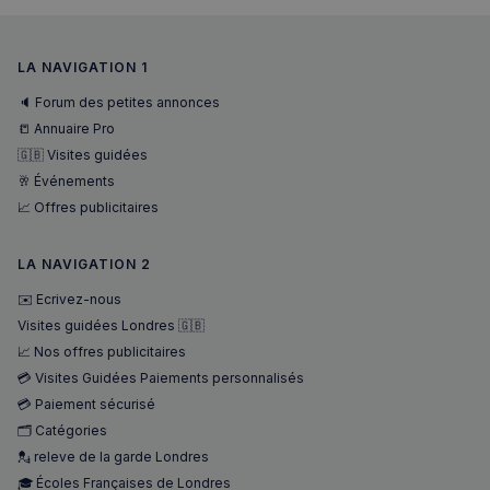
VISITOR_PRIVACY_METADATA
5 mois 4
YouTube
LA NAVIGATION 1
semaines
.youtube.com
🔈 Forum des petites annonces
📒 Annuaire Pro
🇬🇧 Visites guidées
🥂 Événements
📈 Offres publicitaires
LA NAVIGATION 2
✉️ Ecrivez-nous
Visites guidées Londres 🇬🇧
📈 Nos offres publicitaires
💳 Visites Guidées Paiements personnalisés
💳 Paiement sécurisé
🗂️ Catégories
💂 releve de la garde Londres
sp_landing
1 jour
Spotify Inc.
🎓 Écoles Françaises de Londres