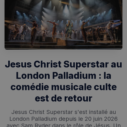
Jesus Christ Superstar au
Rechercher dans Français à Londres - Magazine
London Palladium : la
✨
Recherche
Chatbot IA
comédie musicale culte
RECHERCHES POPULAIRES
est de retour
Annuaire des professionnels
Jesus Christ Superstar s'est installé au
Visites guidées
London Palladium depuis le 20 juin 2026
avec Sam Ryder dans le rôle de Jésus. Un