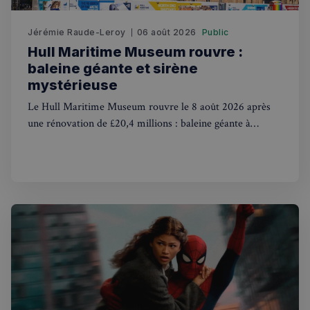
Fonctionnalité
Jérémie Raude-Leroy
06 août 2026
Public
Hull Maritime Museum rouvre :
baleine géante et sirène
mystérieuse
Le Hull Maritime Museum rouvre le 8 août 2026 après
Strictement nécessaires
Performance
une rénovation de £20,4 millions : baleine géante à
Ciblage
Fonctionnalité
explorer et mystérieuse sirène singe victorienne au
Les cookies strictement nécessaires habilitent des
programme.
fonctionnalités de base du site Web telles que la
connexion des utilisateurs et la gestion des comptes.
Le site Web ne peut pas être utilisé correctement
sans les cookies strictement nécessaires.
Fournisseur
/
Nom
Expiration
Domaine
_px3
5 minutes
Wix.com, Inc.
27
.stripecdn.com
secondes