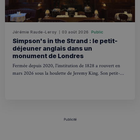
sp_t
1 an
Spotify Inc.
.spotify.com
Jérémie Raude-Leroy
03 août 2026
Public
Simpson's in the Strand : le petit-
déjeuner anglais dans un
monument de Londres
VISITOR_PRIVACY_METADATA
5 mois 4
YouTube
Fermée depuis 2020, l'institution de 1828 a rouvert en
semaines
.youtube.com
mars 2026 sous la houlette de Jeremy King. Son petit-
déjeuner anglais, servi dans la salle édouardienne du
Grand Divan, vaut à lui seul le détour.
Publicité