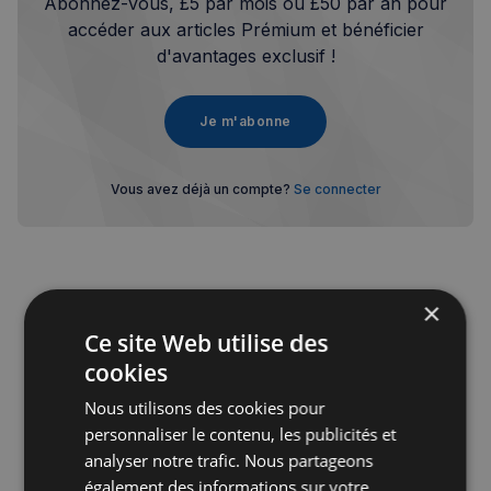
Abonnez-vous, £5 par mois ou £50 par an pour
accéder aux articles Prémium et bénéficier
d'avantages exclusif !
Je m'abonne
Vous avez déjà un compte?
Se connecter
×
Ce site Web utilise des
Publicité
cookies
Nous utilisons des cookies pour
personnaliser le contenu, les publicités et
analyser notre trafic. Nous partageons
également des informations sur votre