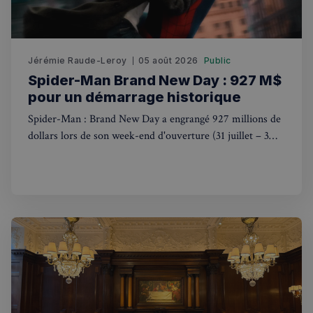
Jérémie Raude-Leroy
05 août 2026
Public
Spider-Man Brand New Day : 927 M$
pour un démarrage historique
Spider-Man : Brand New Day a engrangé 927 millions de
Politique de confidentialité de
dollars lors de son week-end d'ouverture (31 juillet – 3
Google
août 2026), signant le deuxième plus gros démarrage de
l'histoire du cinéma.
CookieScriptConsent
4
CookieScript
semaines
francaisalondres.com
2 jours