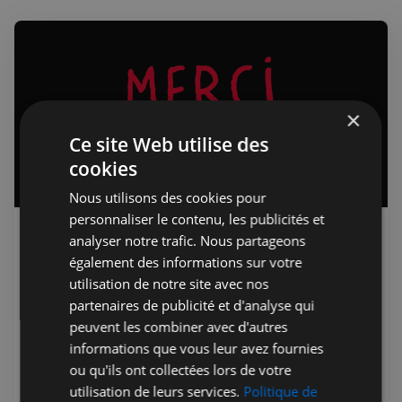
×
Ce site Web utilise des
cookies
Nous utilisons des cookies pour
personnaliser le contenu, les publicités et
Rédaction
23 févr. 2025
Premium
analyser notre trafic. Nous partageons
"MERCI PATRON !" - Un
également des informations sur votre
documentaire coup de poing à ne
utilisation de notre site avec nos
pas manquer
partenaires de publicité et d'analyse qui
peuvent les combiner avec d'autres
François Ruffin signe avec "Merci Patron !" un
informations que vous leur avez fournies
documentaire aussi divertissant qu'engagé qui a marqué
ou qu'ils ont collectées lors de votre
le paysage cinématographique français à sa sortie en 2016.
utilisation de leurs services.
Politique de
Dans la pure tradition du cinéma social, ce film suit