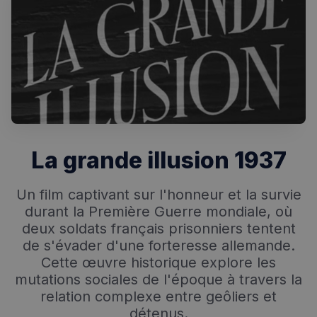
Rechercher dans Français à Londres - Magazine
✨
Recherche
Chatbot IA
RECHERCHES POPULAIRES
La grande illusion 1937
Annuaire des professionnels
Visites guidées
Un film captivant sur l'honneur et la survie
durant la Première Guerre mondiale, où
Événements à venir
deux soldats français prisonniers tentent
de s'évader d'une forteresse allemande.
Cette œuvre historique explore les
mutations sociales de l'époque à travers la
relation complexe entre geôliers et
détenus.