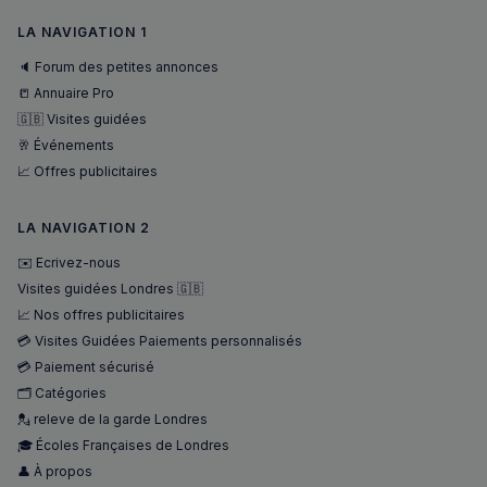
LA NAVIGATION 1
VISITOR_PRIVACY_METADATA
5 mois 4
YouTube
semaines
.youtube.com
🔈 Forum des petites annonces
📒 Annuaire Pro
🇬🇧 Visites guidées
🥂 Événements
📈 Offres publicitaires
LA NAVIGATION 2
✉️ Ecrivez-nous
Visites guidées Londres 🇬🇧
📈 Nos offres publicitaires
💳 Visites Guidées Paiements personnalisés
💳 Paiement sécurisé
🗂️ Catégories
💂 releve de la garde Londres
🎓 Écoles Françaises de Londres
sp_landing
1 jour
Spotify Inc.
👤 À propos
.spotify.com