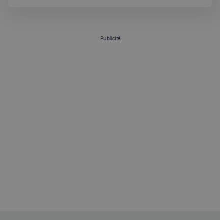
Politique de confidentialité de
Google
Publicité
CookieScriptConsent
4
CookieScript
semaines
francaisalondres.com
2 jours
sp_t
1 an
Spotify Inc.
.spotify.com