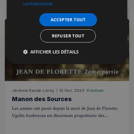
confidentialité
l'histoire d'une famille du Nord touchée par la
délocalisation industrielle.
ACCEPTER TOUT
REFUSER TOUT
AFFICHER LES DÉTAILS
Strictement
Performance
Ciblage
nécessaires
Jérémie Raude-Leroy
14 févr. 2025
Premium
Fonctionnalité
Manon des Sources
Les années ont passé depuis la mort de Jean de Florette.
Ugolin Soubeyran est désormais propriétaire des
Romarins et prospère grâce à la culture des œillets. Son
oncle César souhaite maintenant qu'il se marie pour